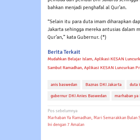
bahkan menjadi penghafal al Qur’an.
“Selain itu para duta imam diharapkan da
Jakarta sehingga mereka antusias dalam 
Qur’an,” kata Gubernur. (*)
Berita Terkait
Mudahkan Belajar Islam, Aplikasi KESAN Luncu
Sambut Ramadhan, Aplikasi KESAN Luncurkan Pr
anis baswedan
Baznas DKI Jakarta
duta 
gubernur DKI Anies Baswedan
marhaban ya
Navigasi
Pos sebelumnya
Marhaban Ya Ramadhan, Mari Semarakkan Bulan 
pos
Ini dengan 7 Amalan