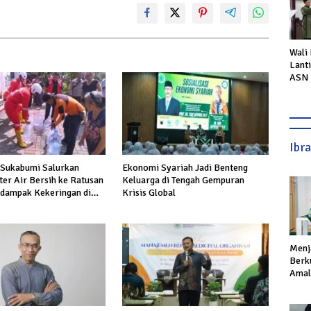
Wali
Lant
ASN 
Perc
Laya
Ibr
Sukabumi Salurkan
Ekonomi Syariah Jadi Benteng
ter Air Bersih ke Ratusan
Keluarga di Tengah Gempuran
dampak Kekeringan di
Krisis Global
 Hiir
Menj
Berku
Amal,
Ikhla