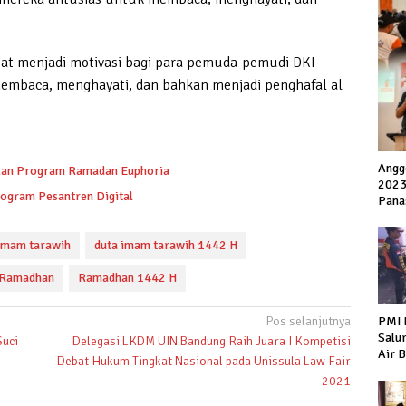
pat menjadi motivasi bagi para pemuda-pemudi DKI
membaca, menghayati, dan bahkan menjadi penghafal al
Angg
rkan Program Ramadan Euphoria
2023
ogram Pesantren Digital
Pana
imam tarawih
duta imam tarawih 1442 H
 Ramadhan
Ramadhan 1442 H
PMI 
Pos selanjutnya
Salu
Suci
Delegasi LKDM UIN Bandung Raih Juara I Kompetisi
Air 
Debat Hukum Tingkat Nasional pada Unissula Law Fair
Warg
2021
Keke
Hiir