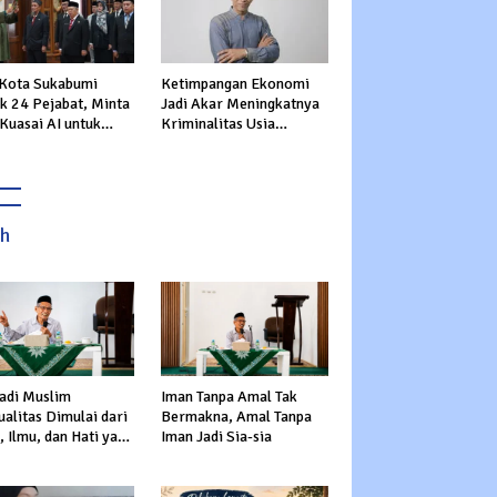
 Kota Sukabumi
Ketimpangan Ekonomi
ik 24 Pejabat, Minta
Jadi Akar Meningkatnya
Kuasai AI untuk
Kriminalitas Usia
epat Transformasi
Produktif
nan Publik
ah
adi Muslim
Iman Tanpa Amal Tak
alitas Dimulai dari
Bermakna, Amal Tanpa
 Ilmu, dan Hati yang
Iman Jadi Sia-sia
s