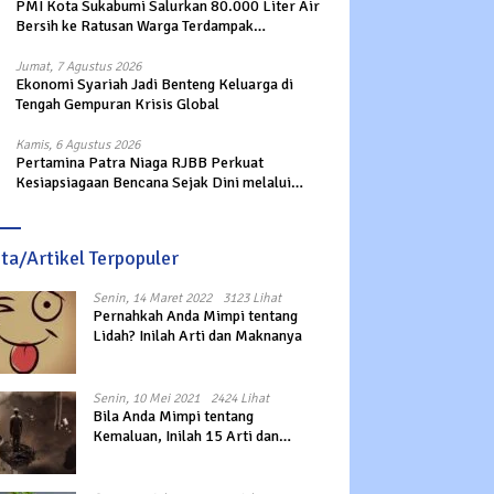
PMI Kota Sukabumi Salurkan 80.000 Liter Air
Bersih ke Ratusan Warga Terdampak
Kekeringan di Cibeureum Hiir
Jumat, 7 Agustus 2026
Ekonomi Syariah Jadi Benteng Keluarga di
Tengah Gempuran Krisis Global
Kamis, 6 Agustus 2026
Pertamina Patra Niaga RJBB Perkuat
Kesiapsiagaan Bencana Sejak Dini melalui
Program Panah Kesatria
ita/Artikel Terpopuler
Senin, 14 Maret 2022
3123 Lihat
Pernahkah Anda Mimpi tentang
Lidah? Inilah Arti dan Maknanya
Senin, 10 Mei 2021
2424 Lihat
Bila Anda Mimpi tentang
Kemaluan, Inilah 15 Arti dan
Maknanya