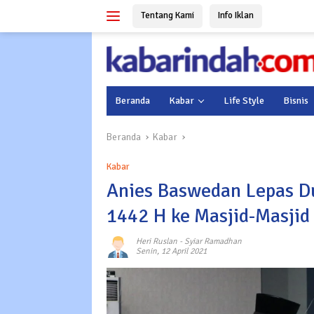
Langsung
Tentang Kami
Info Iklan
ke
konten
Beranda
Kabar
Life Style
Bisnis
Beranda
Kabar
Kabar
Anies Baswedan Lepas 
1442 H ke Masjid-Masjid 
Heri Ruslan
-
Syiar Ramadhan
Senin, 12 April 2021