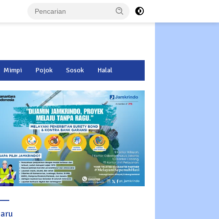
Mimpi
Pojok
Sosok
Halal
baru