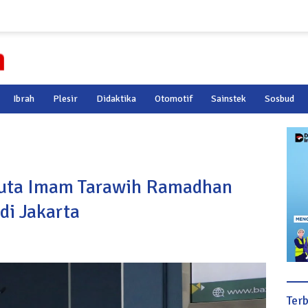
Ibrah
Plesir
Didaktika
Otomotif
Sainstek
Sosbud
Duta Imam Tarawih Ramadhan
di Jakarta
Ter