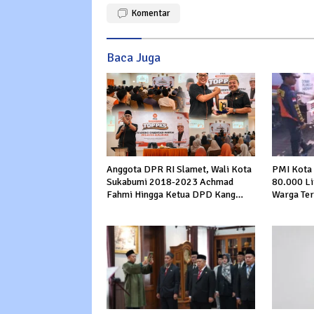
Komentar
Baca Juga
PMI Kota 
Anggota DPR RI Slamet, Wali Kota
80.000 Li
Sukabumi 2018-2023 Achmad
Warga Ter
Fahmi Hingga Ketua DPD Kang
Cibeureum
Danny Panaskan Mesin Politik di
TOP PKS Sukabumi