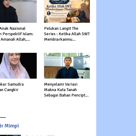
 Anak Nasional
Pelukan Langit The
 Perspektif Islam:
Series : Ketika Allah SWT
 Amanah Allah,
Membiarkanmu
tasi Dunia dan
Menangis
rat
kar Samudra
Menyelami Variasi
an Cangkir
Makna Kata Tanah
Sebagai Bahan Pencipta
Manusia dalam Al-Qur’an
sir Mimpi