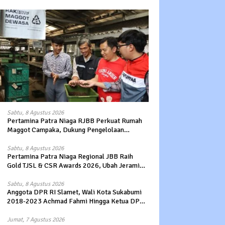
Sabtu, 8 Agustus 2026
Pertamina Patra Niaga RJBB Perkuat Rumah
Maggot Campaka, Dukung Pengelolaan
Sampah di Kota Bandung
Sabtu, 8 Agustus 2026
Pertamina Patra Niaga Regional JBB Raih
Gold TJSL & CSR Awards 2026, Ubah Jerami
Jadi Peluang Ekonomi
Sabtu, 8 Agustus 2026
Anggota DPR RI Slamet, Wali Kota Sukabumi
2018-2023 Achmad Fahmi Hingga Ketua DPD
Kang Danny Panaskan Mesin Politik di TOP
PKS Sukabumi
Jumat, 7 Agustus 2026