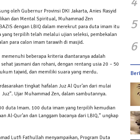
4
sung oleh Gubernur Provinsi DKI Jakarta, Anies Rasyid
idikan dan Mental Spiritual, Muhammad Zen
5
BAZIS dengan LBIQ dalam merekrut para duta imam itu
 yang terpilih telah melalui ujian seleksi, pembekalan
6
alan para calon imam tarawih di masjid.
s memenuhi beberapa kriteria diantaranya adalah
, sehat jasmani dan rohani, dengan rentang usia 20 – 50
hukum tajwid, dan memiliki suara yang merdu.
Ber
erdasarakan tingkat hafalan Juz Al Qur’an dari mulai
 30 Juz”. Ujar Muhammad Zen, dalam sambutannya.
 100 duta Imam. 100 duta imam yang terpilih kemudian
an Al-Qur’an dan Langgam bacanya dari LBIQ,” ungkap
hmad Lutfi Fathullah menyampaikan, Program Duta