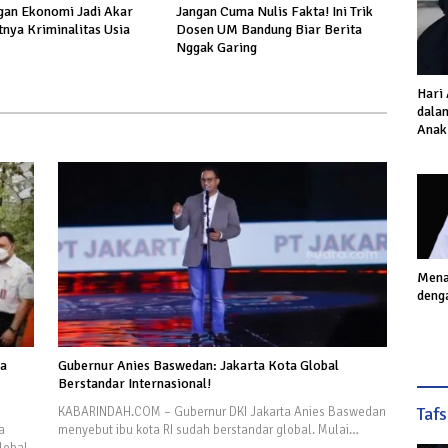
an Ekonomi Jadi Akar
Jangan Cuma Nulis Fakta! Ini Trik
nya Kriminalitas Usia
Dosen UM Bandung Biar Berita
Nggak Garing
Hari
dalam
Anak
Inves
Akhi
Mena
deng
ya
Gubernur Anies Baswedan: Jakarta Kota Global
Berstandar Internasional!
Taf
KABARINDAH.COM – Gubernur DKI Jakarta Anies Baswedan
a
menyebut ibu kota RI sudah berstandar global. Mulai…