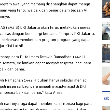
program awal yang memang dicanangkan dapat mengisi
 Imam yang tentunya baik dan benar dalam bacaan Al
annya.
AS (BAZIS) DKI Jakarta akan terus melakukan inovasi
litas dengan bersinergi bersama Pemprov DKI Jakarta.
 berinovasi memberikan program-program yang dapat
ar Kiai Luthfi.
erharap para Duta Imam Tarawih Ramadhan 1442 H
 semata, melainkan dapat menjadi inspirasi bagi para
aik dan benar.
wih Ramadhan 1442 H bukan hanya sekedar menjadi
di inspirasi bagi para jamaah masjid-masjid di DKI
 secara baik dan benar,” kata Anies.
Kab
h nantinya juga dapat memberikan inspirasi bagi para
 mereka antusias untuk membaca, menghayati, dan