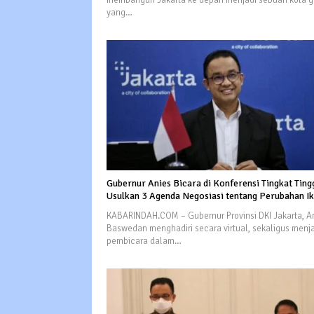
membangun Jakarta ke depan menjadi sebuah kota g
yang…
Gubernur Anies Bicara di Konferensi Tingkat Tingg
Usulkan 3 Agenda Negosiasi tentang Perubahan I
KABARINDAH.COM – Gubernur Provinsi DKI Jakarta, A
Baswedan menghadiri secara virtual, sekaligus menj
pembicara dalam…