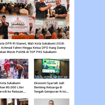
ota DPR RI Slamet, Wali Kota Sukabumi 2018-
 Achmad Fahmi Hingga Ketua DPD Kang Danny
skan Mesin Politik di TOP PKS Sukabumi
Kota Sukabumi
Ekonomi Syariah Jadi
rkan 80.000 Liter
Benteng Keluarga di
Bersih ke Ratusan
Tengah Gempuran Krisis
a Terdampak
Global
ringan di Cibeureum