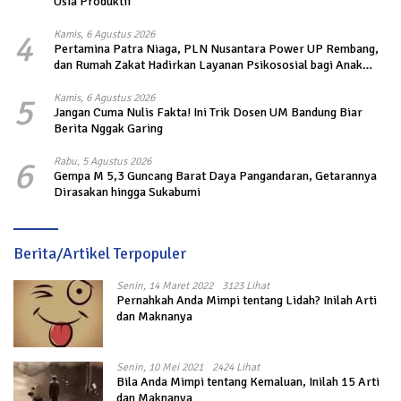
Usia Produktif
4
Kamis, 6 Agustus 2026
Pertamina Patra Niaga, PLN Nusantara Power UP Rembang,
dan Rumah Zakat Hadirkan Layanan Psikososial bagi Anak
Penyintas Gempa di Sigi
5
Kamis, 6 Agustus 2026
Jangan Cuma Nulis Fakta! Ini Trik Dosen UM Bandung Biar
Berita Nggak Garing
6
Rabu, 5 Agustus 2026
Gempa M 5,3 Guncang Barat Daya Pangandaran, Getarannya
Dirasakan hingga Sukabumi
Berita/Artikel Terpopuler
Senin, 14 Maret 2022
3123 Lihat
Pernahkah Anda Mimpi tentang Lidah? Inilah Arti
dan Maknanya
Senin, 10 Mei 2021
2424 Lihat
Bila Anda Mimpi tentang Kemaluan, Inilah 15 Arti
dan Maknanya