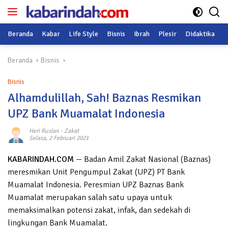
Langsung
ke
konten
Beranda
Kabar
Life Style
Bisnis
Ibrah
Plesir
Didaktika
O
Beranda
Bisnis
Bisnis
Alhamdulillah, Sah! Baznas Resmikan
UPZ Bank Muamalat Indonesia
Heri Ruslan
-
Zakat
Selasa, 2 Februari 2021
KABARINDAH.COM
— Badan Amil Zakat Nasional (Baznas)
meresmikan Unit Pengumpul Zakat (UPZ) PT Bank
Muamalat Indonesia. Peresmian UPZ Baznas Bank
Muamalat merupakan salah satu upaya untuk
memaksimalkan potensi zakat, infak, dan sedekah di
lingkungan Bank Muamalat.