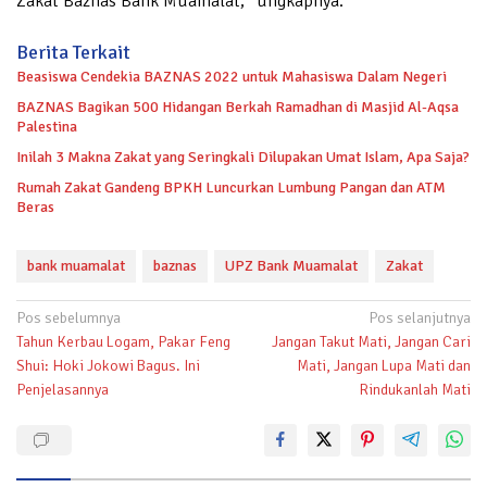
Zakat Baznas Bank Muamalat,” ungkapnya.
Berita Terkait
Beasiswa Cendekia BAZNAS 2022 untuk Mahasiswa Dalam Negeri
BAZNAS Bagikan 500 Hidangan Berkah Ramadhan di Masjid Al-Aqsa
Palestina
Inilah 3 Makna Zakat yang Seringkali Dilupakan Umat Islam, Apa Saja?
Rumah Zakat Gandeng BPKH Luncurkan Lumbung Pangan dan ATM
Beras
bank muamalat
baznas
UPZ Bank Muamalat
Zakat
Navigasi
Pos sebelumnya
Pos selanjutnya
Tahun Kerbau Logam, Pakar Feng
Jangan Takut Mati, Jangan Cari
pos
Shui: Hoki Jokowi Bagus. Ini
Mati, Jangan Lupa Mati dan
Penjelasannya
Rindukanlah Mati