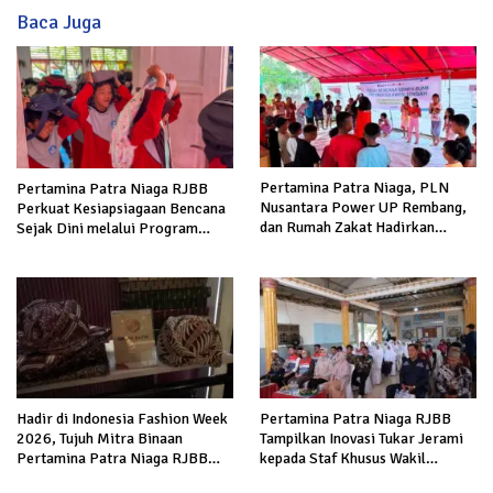
Baca Juga
Pertamina Patra Niaga, PLN
Pertamina Patra Niaga RJBB
Nusantara Power UP Rembang,
Perkuat Kesiapsiagaan Bencana
dan Rumah Zakat Hadirkan
Sejak Dini melalui Program
Layanan Psikososial bagi Anak
Panah Kesatria
Penyintas Gempa di Sigi
Hadir di Indonesia Fashion Week
Pertamina Patra Niaga RJBB
2026, Tujuh Mitra Binaan
Tampilkan Inovasi Tukar Jerami
Pertamina Patra Niaga RJBB
kepada Staf Khusus Wakil
Perluas Akses Pasar dan Jejaring
Presiden