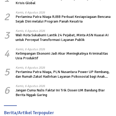
Krisis Global
2
Kamis, 6 Agustus 2026
Pertamina Patra Niaga RJBB Perkuat Kesiapsiagaan Bencana
Sejak Dini melalui Program Panah Kesatria
3
Kamis, 6 Agustus 2026
Wali Kota Sukabumi Lantik 24 Pejabat, Minta ASN Kuasai AI
untuk Percepat Transformasi Layanan Publik
4
Kamis, 6 Agustus 2026
Ketimpangan Ekonomi Jadi Akar Meningkatnya Kriminalitas
Usia Produktif
5
Kamis, 6 Agustus 2026
Pertamina Patra Niaga, PLN Nusantara Power UP Rembang,
dan Rumah Zakat Hadirkan Layanan Psikososial bagi Anak
Penyintas Gempa di Sigi
6
Kamis, 6 Agustus 2026
Jangan Cuma Nulis Fakta! Ini Trik Dosen UM Bandung Biar
Berita Nggak Garing
Berita/Artikel Terpopuler