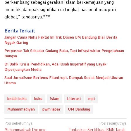
berkembang sebagai gerakan Islam berkemajuan yang
memiliki dampak signifikan di tingkat nasional maupun
global,” tandasnya.***
Berita Terkait
Jangan Cuma Nulis Fakta! Ini Trik Dosen UM Bandung Biar Berita
Nggak Garing
Perpusnas Tak Sekadar Gudang Buku, Tapi Infrastruktur Pengetahuan
Bangsa
Di Balik Krisis Pendidikan, Ada Kisah Inspiratif yang Layak
Diperjuangkan Media
Saat Jurnalisme Bertemu Filantropi, Dampak Sosial Menjadi Ukuran
Utama
bedah buku
buku
islam
Literasi
mpi
Muhammadiyah
pwm jabar
UM Bandung
Navigasi
Pos sebelumnya
Pos selanjutnya
Muhammadiyah Dorong
Tuntaskan Sertifikasi BMN Tanah,