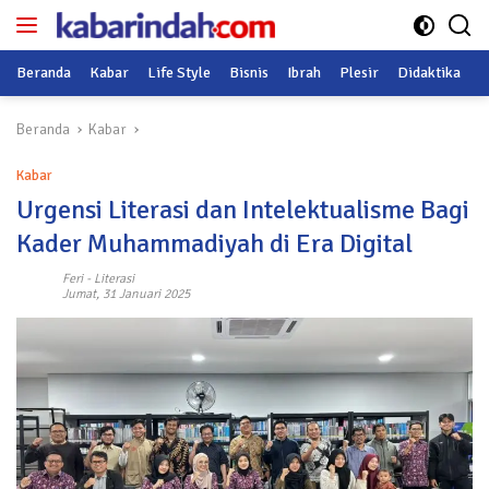
Langsung
ke
konten
Beranda
Kabar
Life Style
Bisnis
Ibrah
Plesir
Didaktika
O
Beranda
Kabar
Kabar
Urgensi Literasi dan Intelektualisme Bagi
Kader Muhammadiyah di Era Digital
Feri
-
Literasi
Jumat, 31 Januari 2025