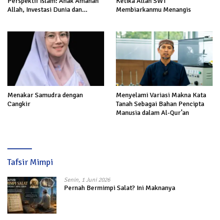
Perspektif Islam: Anak Amanah
Ketika Allah SWT
Allah, Investasi Dunia dan
Membiarkanmu Menangis
Akhirat
Menakar Samudra dengan
Menyelami Variasi Makna Kata
Cangkir
Tanah Sebagai Bahan Pencipta
Manusia dalam Al-Qur’an
Tafsir Mimpi
Senin, 1 Juni 2026
Pernah Bermimpi Salat? Ini Maknanya