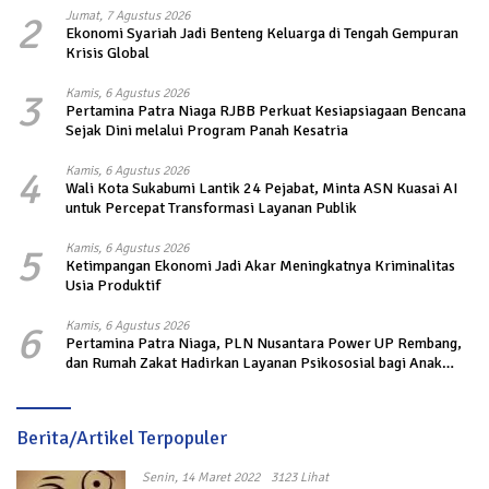
2
Jumat, 7 Agustus 2026
Ekonomi Syariah Jadi Benteng Keluarga di Tengah Gempuran
Krisis Global
3
Kamis, 6 Agustus 2026
Pertamina Patra Niaga RJBB Perkuat Kesiapsiagaan Bencana
Sejak Dini melalui Program Panah Kesatria
4
Kamis, 6 Agustus 2026
Wali Kota Sukabumi Lantik 24 Pejabat, Minta ASN Kuasai AI
untuk Percepat Transformasi Layanan Publik
5
Kamis, 6 Agustus 2026
Ketimpangan Ekonomi Jadi Akar Meningkatnya Kriminalitas
Usia Produktif
6
Kamis, 6 Agustus 2026
Pertamina Patra Niaga, PLN Nusantara Power UP Rembang,
dan Rumah Zakat Hadirkan Layanan Psikososial bagi Anak
Penyintas Gempa di Sigi
Berita/Artikel Terpopuler
Senin, 14 Maret 2022
3123 Lihat