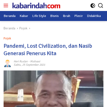
Langsung
ke
konten
Beranda
Kabar
Life Style
Bisnis
Ibrah
Plesir
Didaktika
O
Beranda
Pojok
Pojok
Pandemi, Lost Civilization, dan Nasib
Generasi Penerus Kita
Heri Ruslan
-
Motivasi
Sabtu, 25 September 2021