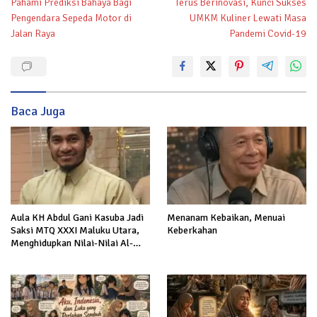
Pahami Prediksi Bahaya Bagi
Terus Berinovasi, Kunci Sukses
pos
Pengendara Sepeda Motor di
UMKM Kuliner Lewati Masa
Jalan Raya
Pandemi Covid-19
Baca Juga
Aula KH Abdul Gani Kasuba Jadi
Menanam Kebaikan, Menuai
Saksi MTQ XXXI Maluku Utara,
Keberkahan
Menghidupkan Nilai-Nilai Al-
Quran dalam Kehidupan