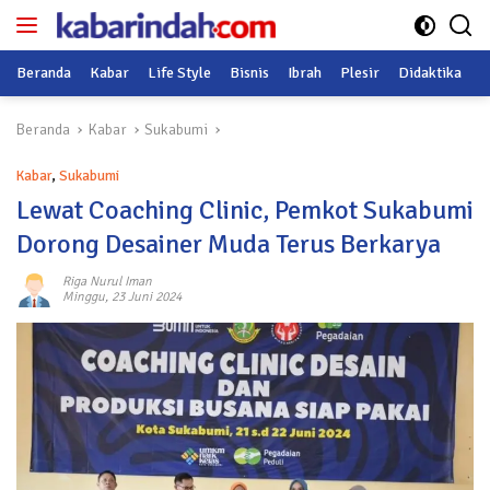
Langsung
ke
konten
Beranda
Kabar
Life Style
Bisnis
Ibrah
Plesir
Didaktika
O
Beranda
Kabar
Sukabumi
Kabar
,
Sukabumi
Lewat Coaching Clinic, Pemkot Sukabumi
Dorong Desainer Muda Terus Berkarya
Riga Nurul Iman
Minggu, 23 Juni 2024