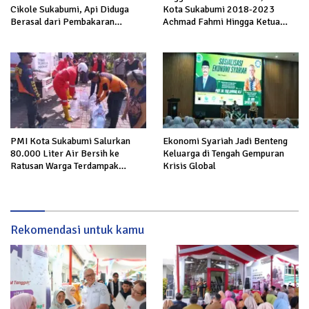
Cikole Sukabumi, Api Diduga
Kota Sukabumi 2018-2023
Berasal dari Pembakaran
Achmad Fahmi Hingga Ketua
Sampah
DPD Kang Danny Panaskan
Mesin Politik di TOP PKS
Sukabumi
PMI Kota Sukabumi Salurkan
Ekonomi Syariah Jadi Benteng
80.000 Liter Air Bersih ke
Keluarga di Tengah Gempuran
Ratusan Warga Terdampak
Krisis Global
Kekeringan di Cibeureum Hiir
Rekomendasi untuk kamu