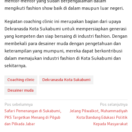
mentor-mentor yang sudah berpengalaman dalam
mengikuti fashion show baik di dalam maupun luar negeri.
Kegiatan coaching clinic ini merupakan bagian dari upaya
Dekranasda Kota Sukabumi untuk mempersiapkan generasi
yang kompeten dan siap bersaing di industri fashion. Dengan
membekali para desainer muda dengan pengetahuan dan
keterampilan yang mumpuni, mereka dapat berkontribusi
dalam memajukan industri fashion di Kota Sukabumi dan
sekitarnya.
Coaching clinic
Dekranasda Kota Sukabumi
Desainer muda
Navigasi
Pos sebelumnya
Pos selanjutnya
Safari Pemenangan di Sukabumi,
Jelang Pilwalkot, Muhammadiyah
pos
PKS Targetkan Menang di Pilgub
Kota Bandung Edukasi Politik
dan Pilkada Jabar
Kepada Masyarakat