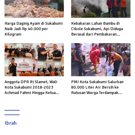
Harga Daging Ayam di Sukabumi
Kebakaran Lahan Bambu di
Naik Jadi Rp 40.000 per
Cikole Sukabumi, Api Diduga
Kilogram
Berasal dari Pembakaran
Sampah
Anggota DPR RI Slamet, Wali
PMI Kota Sukabumi Salurkan
Kota Sukabumi 2018-2023
80.000 Liter Air Bersih ke
Achmad Fahmi Hingga Ketua
Ratusan Warga Terdampak
DPD Kang Danny Panaskan
Kekeringan di Cibeureum Hiir
Mesin Politik di TOP PKS
Sukabumi
Ibrah