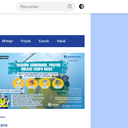
Mimpi
Pojok
Sosok
Halal
baru