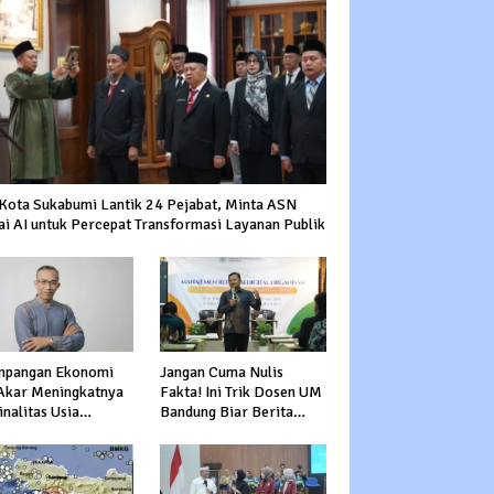
 Kota Sukabumi Lantik 24 Pejabat, Minta ASN
ai AI untuk Percepat Transformasi Layanan Publik
mpangan Ekonomi
Jangan Cuma Nulis
 Akar Meningkatnya
Fakta! Ini Trik Dosen UM
nalitas Usia
Bandung Biar Berita
uktif
Nggak Garing