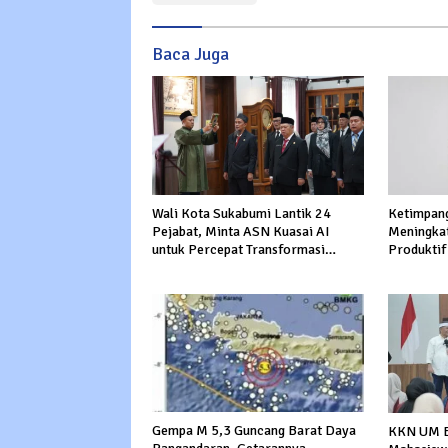
Baca Juga
Wali Kota Sukabumi Lantik 24
Ketimpang
Pejabat, Minta ASN Kuasai AI
Meningkat
untuk Percepat Transformasi
Produktif
Layanan Publik
Gempa M 5,3 Guncang Barat Daya
KKN UM B