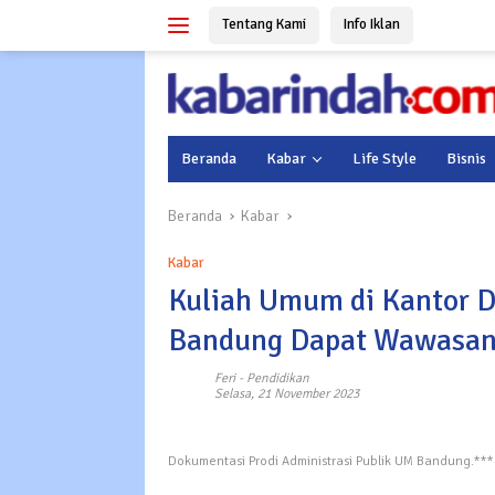
Langsung
Tentang Kami
Info Iklan
ke
konten
Beranda
Kabar
Life Style
Bisnis
Beranda
Kabar
Kabar
Kuliah Umum di Kantor
Bandung Dapat Wawasan 
Feri
-
Pendidikan
Selasa, 21 November 2023
Dokumentasi Prodi Administrasi Publik UM Bandung.***