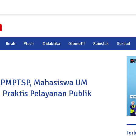
Ibrah
Plesir
Didaktika
Otomotif
Sainstek
Sosbud
 DPMPTSP, Mahasiswa UM
Praktis Pelayanan Publik
Ter