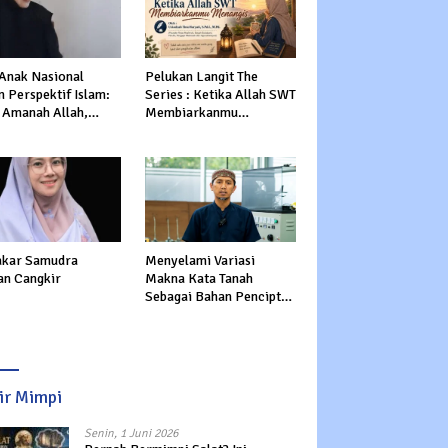
 Anak Nasional
Pelukan Langit The
 Perspektif Islam:
Series : Ketika Allah SWT
 Amanah Allah,
Membiarkanmu
tasi Dunia dan
Menangis
rat
kar Samudra
Menyelami Variasi
an Cangkir
Makna Kata Tanah
Sebagai Bahan Pencipta
Manusia dalam Al-Qur’an
sir Mimpi
Senin, 1 Juni 2026