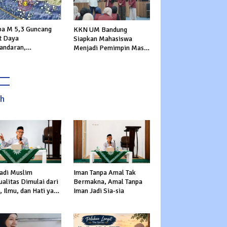
a M 5,3 Guncang
KKN UM Bandung
t Daya
Siapkan Mahasiswa
andaran,
Menjadi Pemimpin Masa
rannya Dirasakan
Depan
ga Sukabumi
ah
adi Muslim
Iman Tanpa Amal Tak
alitas Dimulai dari
Bermakna, Amal Tanpa
 Ilmu, dan Hati yang
Iman Jadi Sia-sia
s