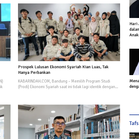
Hari
dalam
Anak
Inves
Akhi
Prospek Lulusan Ekonomi Syariah Kian Luas, Tak
Hanya Perbankan
Mena
N)
KABARINDAH.COM, Bandung – Memilih Program Studi
deng
ik
(Prodi) Ekonomi Syariah saat ini tidak lagi identik dengan…
Taf