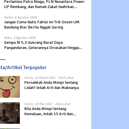
Pertamina Patra Niaga, PLN Nusantara Power
UP Rembang, dan Rumah Zakat Hadirkan
Layanan Psikososial bagi Anak Penyintas
Gempa di Sigi
Kamis, 6 Agustus 2026
Jangan Cuma Nulis Fakta! Ini Trik Dosen UM
Bandung Biar Berita Nggak Garing
Rabu, 5 Agustus 2026
Gempa M 5,3 Guncang Barat Daya
Pangandaran, Getarannya Dirasakan hingga
Sukabumi
ita/Artikel Terpopuler
Senin, 14 Maret 2022
3123 Lihat
Pernahkah Anda Mimpi tentang
Lidah? Inilah Arti dan Maknanya
Senin, 10 Mei 2021
2424 Lihat
Bila Anda Mimpi tentang
Kemaluan, Inilah 15 Arti dan
Maknanya