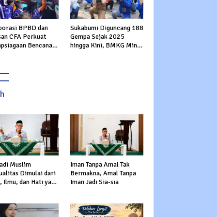
borasi BPBD dan
Sukabumi Diguncang 188
san CFA Perkuat
Gempa Sejak 2025
apsiagaan Bencana
hingga Kini, BMKG Minta
Usia Dini di
Warga Tingkatkan
bumi
Kesiapsiagaan
ah
adi Muslim
Iman Tanpa Amal Tak
alitas Dimulai dari
Bermakna, Amal Tanpa
 Ilmu, dan Hati yang
Iman Jadi Sia-sia
s