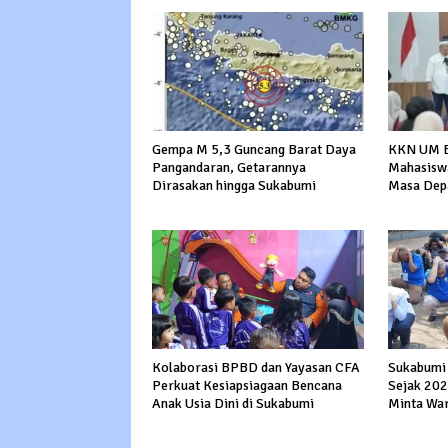
KKN UM B
Gempa M 5,3 Guncang Barat Daya
Mahasisw
Pangandaran, Getarannya
Masa Dep
Dirasakan hingga Sukabumi
Kolaborasi BPBD dan Yayasan CFA
Sukabumi
Perkuat Kesiapsiagaan Bencana
Sejak 202
Anak Usia Dini di Sukabumi
Minta War
Kesiapsia