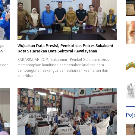
ga
Wujudkan Data Presisi, Pemkot dan Polres Sukabumi
an
Kota Selaraskan Data Sektoral Kewilayahan
KABARINDAH.COM, Sukabumi—Pemkot Sukabumi terus
a dan
memantapkan komitmen pembenahan kualitas data
pembangunan sekaligus pemeliharaan keamanan dan
ketertiban…
Poj