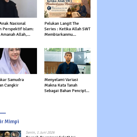
 Anak Nasional
Pelukan Langit The
 Perspektif Islam:
Series : Ketika Allah SWT
 Amanah Allah,
Membiarkanmu
tasi Dunia dan
Menangis
rat
kar Samudra
Menyelami Variasi
an Cangkir
Makna Kata Tanah
Sebagai Bahan Pencipta
Manusia dalam Al-Qur’an
sir Mimpi
Senin, 1 Juni 2026