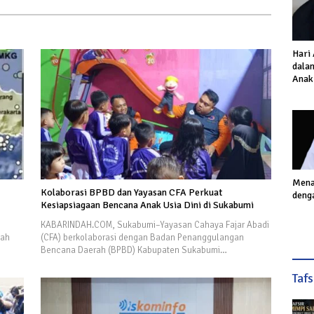
Hari
dalam
Anak
Inves
Akhi
Mena
Kolaborasi BPBD dan Yayasan CFA Perkuat
deng
Kesiapsiagaan Bencana Anak Usia Dini di Sukabumi
KABARINDAH.COM, Sukabumi–Yayasan Cahaya Fajar Abadi
yah
(CFA) berkolaborasi dengan Badan Penanggulangan
Bencana Daerah (BPBD) Kabupaten Sukabumi…
Taf