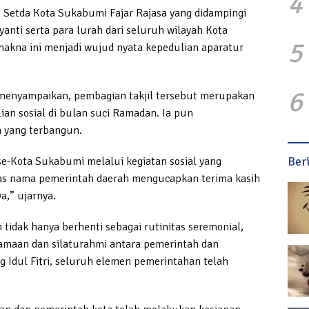
4
h I Setda Kota Sukabumi Fajar Rajasa yang didampingi
nti serta para lurah dari seluruh wilayah Kota
5
kna ini menjadi wujud nyata kepedulian aparatur
6
 menyampaikan, pembagian takjil tersebut merupakan
lian sosial di bulan suci Ramadan. Ia pun
 yang terbangun.
Ber
se-Kota Sukabumi melalui kegiatan sosial yang
as nama pemerintah daerah mengucapkan terima kasih
a,” ujarnya.
 tidak hanya berhenti sebagai rutinitas seremonial,
amaan dan silaturahmi antara pemerintah dan
 Idul Fitri, seluruh elemen pemerintahan telah