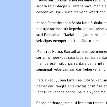
“Sebanyak 33 kelurahan bersama kecamata
secara kelembagaan. Harapannya, menjelan
dengan khusyuk serta menjaga ketertiban 
Kabag Pemerintahan Setda Kota Sukabumi 
merupakan bentuk kepedulian dan kebers
suci Ramadhan. “Melalui kegiatan ini kami
sekaligus mempererat tali silaturahmi di b
Menurut Ratna, Ramadhan menjadi moment
serta memperkuat rasa kebersamaan antar
mempererat hubungan antara pemerintah d
semangat kebersamaan dan keberkahan di
Ketua Paguyuban Lurah se-Kota Sukabumi,
bagian dari rangkaian aktivitas positif se
langsung kepada pengguna jalan yang meli
Cecep berharap, melalui kegiatan tersebu