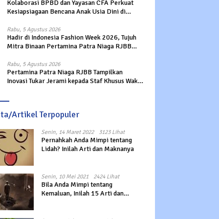
Kolaborasi BPBD dan Yayasan CFA Perkuat
Kesiapsiagaan Bencana Anak Usia Dini di
Sukabumi
Rabu, 5 Agustus 2026
Hadir di Indonesia Fashion Week 2026, Tujuh
Mitra Binaan Pertamina Patra Niaga RJBB
Perluas Akses Pasar dan Jejaring Bisnis
Rabu, 5 Agustus 2026
Pertamina Patra Niaga RJBB Tampilkan
Inovasi Tukar Jerami kepada Staf Khusus Wakil
Presiden
ita/Artikel Terpopuler
Senin, 14 Maret 2022
3123 Lihat
Pernahkah Anda Mimpi tentang
Lidah? Inilah Arti dan Maknanya
Senin, 10 Mei 2021
2424 Lihat
Bila Anda Mimpi tentang
Kemaluan, Inilah 15 Arti dan
Maknanya