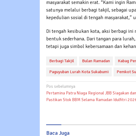
masyarakat semakin erat. “Kami ingin Rama
satunya melalui berbagi takjil, sebagai 
kepedulian sosial di tengah masyarakat,” u
Di tengah kesibukan kota, aksi berbagi in
bentuk sederhana. Dari tangan para lurah,
tetapi juga simbol kebersamaan dan kehan
Berbagi Takjil
Bulan Ramadan
Kabag Pe
Paguyuban Lurah Kota Sukabumi
Pemkot S
Navigasi
Pos sebelumnya
Pertamina Patra Niaga Regional JBB Siagakan da
pos
Pastikan Stok BBM Selama Ramadan Idulfitri 202
Baca Juga