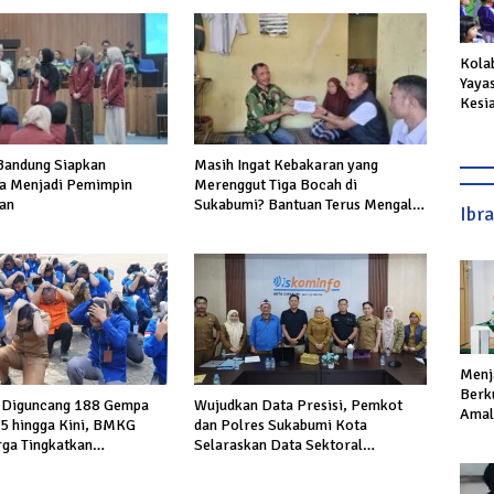
Kola
Yaya
Kesi
Anak 
Suka
andung Siapkan
Masih Ingat Kebakaran yang
a Menjadi Pemimpin
Merenggut Tiga Bocah di
an
Sukabumi? Bantuan Terus Mengalir
Ibr
untuk Keluarga Korban
Menj
Berku
 Diguncang 188 Gempa
Wujudkan Data Presisi, Pemkot
Amal,
5 hingga Kini, BMKG
dan Polres Sukabumi Kota
Ikhla
ga Tingkatkan
Selaraskan Data Sektoral
gaan
Kewilayahan