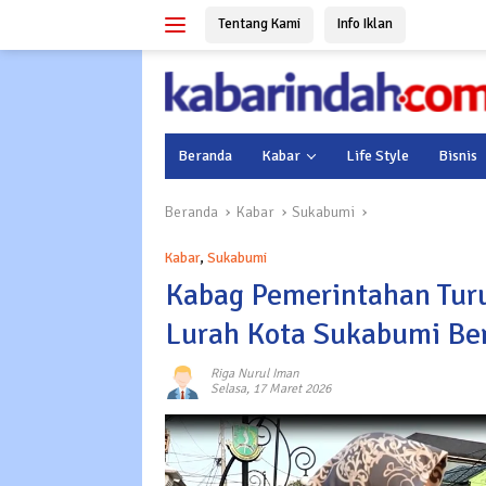
Langsung
Tentang Kami
Info Iklan
ke
konten
Beranda
Kabar
Life Style
Bisnis
Beranda
Kabar
Sukabumi
Kabar
,
Sukabumi
Kabag Pemerintahan Tur
Lurah Kota Sukabumi Ber
Riga Nurul Iman
Selasa, 17 Maret 2026