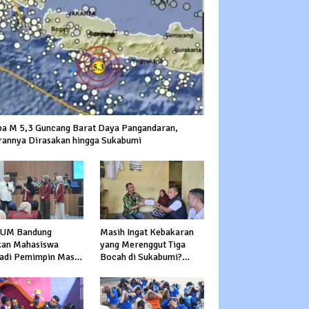
a M 5,3 Guncang Barat Daya Pangandaran,
rannya Dirasakan hingga Sukabumi
UM Bandung
Masih Ingat Kebakaran
kan Mahasiswa
yang Merenggut Tiga
adi Pemimpin Masa
Bocah di Sukabumi?
n
Bantuan Terus Mengalir
untuk Keluarga Korban