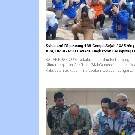
Sukabumi Diguncang 188 Gempa Sejak 2025 hing
Kini, BMKG Minta Warga Tingkatkan Kesiapsiaga
KABARINDAH.COM, Sukabumi—Badan Meteorologi,
Klimatologi, dan Geofisika (BMKG) mengingatkan Kot
Kabupaten Sukabumi merupakan kawasan dengan…