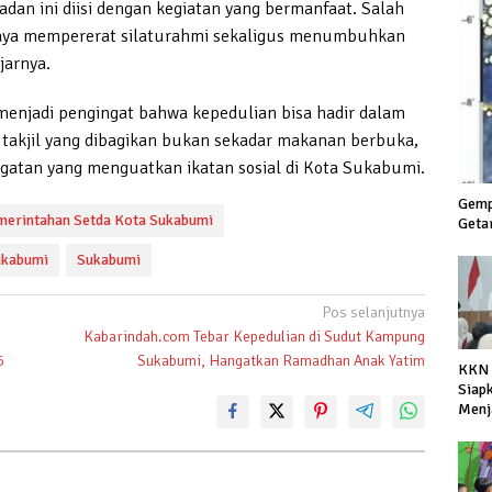
dan ini diisi dengan kegiatan yang bermanfaat. Salah
upaya mempererat silaturahmi sekaligus menumbuhkan
jarnya.
i menjadi pengingat bahwa kepedulian bisa hadir dalam
 takjil yang dibagikan bukan sekadar makanan berbuka,
gatan yang menguatkan ikatan sosial di Kota Sukabumi.
Gemp
merintahan Setda Kota Sukabumi
Geta
ukabumi
Sukabumi
Pos selanjutnya
n
Kabarindah.com Tebar Kepedulian di Sudut Kampung
6
Sukabumi, Hangatkan Ramadhan Anak Yatim
KKN 
Siap
Menj
Depa