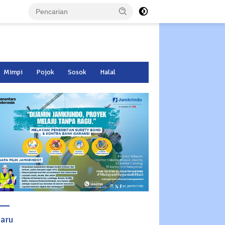
Mimpi
Pojok
Sosok
Halal
baru