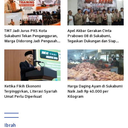
TMT Jadi Jurus PKS Kota
Apel Akbar Gerakan Cinta
Sukabumi Tekan Pengangguran,
Prabowo 08 di Sukabumi,
Warga Didorong Jadi Pengusaha
Tegaskan Dukungan dan Siap
hingga Kerja ke Luar Negeri
Hadapi Serangan terhadap
Prabowo
Ketika Fikih Ekonomi
Harga Daging Ayam di Sukabumi
Terpinggirkan, Literasi Syariah
Naik Jadi Rp 40.000 per
Umat Perlu Diperkuat
Kilogram
Ibrah