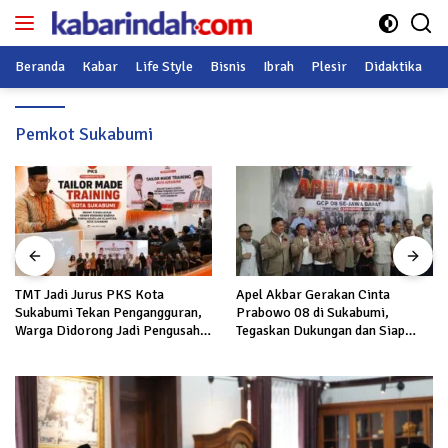
Langsung
ke
konten
Beranda
Kabar
Life Style
Bisnis
Ibrah
Plesir
Didaktika
O
Pemkot Sukabumi
TMT Jadi Jurus PKS Kota
Apel Akbar Gerakan Cinta
Sukabumi Tekan Pengangguran,
Prabowo 08 di Sukabumi,
Warga Didorong Jadi Pengusaha
Tegaskan Dukungan dan Siap
hingga Kerja ke Luar Negeri
Hadapi Serangan terhadap
Prabowo