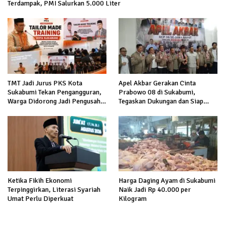
Terdampak, PMI Salurkan 5.000 Liter
TMT Jadi Jurus PKS Kota
Apel Akbar Gerakan Cinta
Sukabumi Tekan Pengangguran,
Prabowo 08 di Sukabumi,
Warga Didorong Jadi Pengusaha
Tegaskan Dukungan dan Siap
hingga Kerja ke Luar Negeri
Hadapi Serangan terhadap
Prabowo
Ketika Fikih Ekonomi
Harga Daging Ayam di Sukabumi
Terpinggirkan, Literasi Syariah
Naik Jadi Rp 40.000 per
Umat Perlu Diperkuat
Kilogram