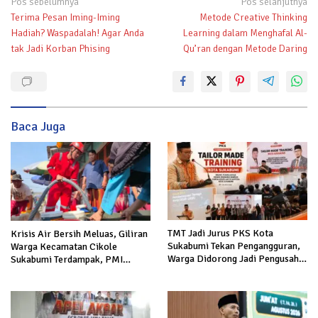
Navigasi
Pos sebelumnya
Pos selanjutnya
Terima Pesan Iming-Iming
Metode Creative Thinking
pos
Hadiah? Waspadalah! Agar Anda
Learning dalam Menghafal Al-
tak Jadi Korban Phising
Qu’ran dengan Metode Daring
Baca Juga
TMT Jadi Jurus PKS Kota
Krisis Air Bersih Meluas, Giliran
Sukabumi Tekan Pengangguran,
Warga Kecamatan Cikole
Warga Didorong Jadi Pengusaha
Sukabumi Terdampak, PMI
hingga Kerja ke Luar Negeri
Salurkan 5.000 Liter