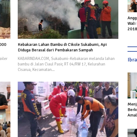
Angg
Wali
2018
Fahm
Kang
.000
Kebakaran Lahan Bambu di Cikole Sukabumi, Api
Mesi
Diduga Berasal dari Pembakaran Sampah
Suka
Ibr
iler
KABARINDAH.COM, Sukabumi–Kebakaran melanda lahan
bambu di Jalan Ciaul Pasir, RT 04/RW 17, Kelurahan
Cisarua, Kecamatan…
Menj
Berku
Amal,
Ikhla