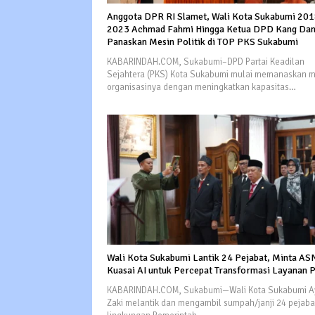
Anggota DPR RI Slamet, Wali Kota Sukabumi 201
2023 Achmad Fahmi Hingga Ketua DPD Kang Da
Panaskan Mesin Politik di TOP PKS Sukabumi
KABARINDAH.COM, Sukabumi–DPD Partai Keadilan
Sejahtera (PKS) Kota Sukabumi mulai memanaskan m
organisasinya dengan meningkatkan kapasitas…
Wali Kota Sukabumi Lantik 24 Pejabat, Minta AS
Kuasai AI untuk Percepat Transformasi Layanan P
KABARINDAH.COM, Sukabumi—Wali Kota Sukabumi A
Zaki melantik dan mengambil sumpah/janji 24 pejabat