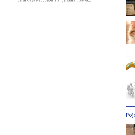
barat daya Kabupaten Pangandaran, Jawa…
Poj