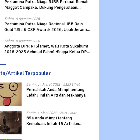
Pertamina Patra Niaga RJBB Perkuat Rumah
Maggot Campaka, Dukung Pengelolaan
Sampah di Kota Bandung
Sabtu, 8 Agustus 2026
Pertamina Patra Niaga Regional JBB Raih
Gold TJSL & CSR Awards 2026, Ubah Jerami
Jadi Peluang Ekonomi
Sabtu, 8 Agustus 2026
Anggota DPR RI Slamet, Wali Kota Sukabumi
2018-2023 Achmad Fahmi Hingga Ketua DPD
Kang Danny Panaskan Mesin Politik di TOP
PKS Sukabumi
ita/Artikel Terpopuler
Senin, 14 Maret 2022
3123 Lihat
Pernahkah Anda Mimpi tentang
Lidah? Inilah Arti dan Maknanya
Senin, 10 Mei 2021
2424 Lihat
Bila Anda Mimpi tentang
Kemaluan, Inilah 15 Arti dan
Maknanya