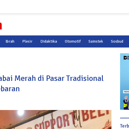
Ibrah
Plesir
Didaktika
Otomotif
Sainstek
Sosbud
bai Merah di Pasar Tradisional
ebaran
Ter