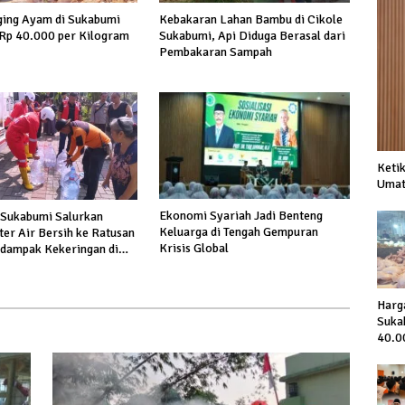
ing Ayam di Sukabumi
Kebakaran Lahan Bambu di Cikole
 Rp 40.000 per Kilogram
Sukabumi, Api Diduga Berasal dari
Pembakaran Sampah
Ketik
Umat
Ekonomi Syariah Jadi Benteng
Sukabumi Salurkan
Keluarga di Tengah Gempuran
ter Air Bersih ke Ratusan
Krisis Global
dampak Kekeringan di
 Hiir
Harg
Suka
40.0