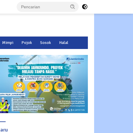
Mimpi
Pojok
Sosok
Halal
baru