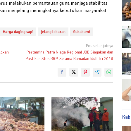
erus melakukan pemantauan guna menjaga stabilitas
okan menjelang meningkatnya kebutuhan masyarakat
Harga daging sapi
jelang lebaran
Sukabumi
Pos selanjutnya
udkan
Pertamina Patra Niaga Regional JBB Siagakan dan
Pastikan Stok BBM Selama Ramadan Idulfitri 2026
Kab