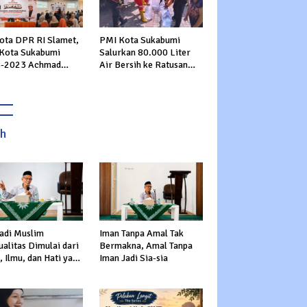
ota DPR RI Slamet,
PMI Kota Sukabumi
 Kota Sukabumi
Salurkan 80.000 Liter
-2023 Achmad
Air Bersih ke Ratusan
i Hingga Ketua DPD
Warga Terdampak
 Danny Panaskan
Kekeringan di Cibeureum
n Politik di TOP PKS
Hiir
bumi
ah
adi Muslim
Iman Tanpa Amal Tak
alitas Dimulai dari
Bermakna, Amal Tanpa
 Ilmu, dan Hati yang
Iman Jadi Sia-sia
s