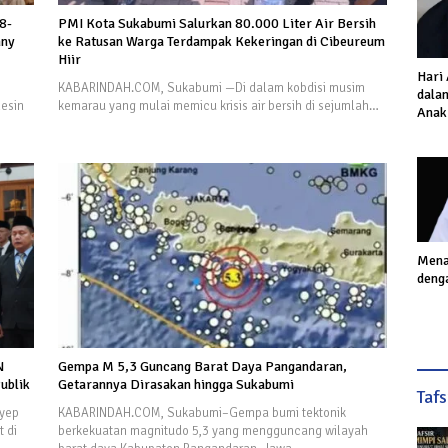
8-
PMI Kota Sukabumi Salurkan 80.000 Liter Air Bersih
nny
ke Ratusan Warga Terdampak Kekeringan di Cibeureum
Hiir
Hari
KABARINDAH.COM, Sukabumi —Di dalam kobdisi musim
dalam
esin
kemarau yang mulai memicu krisis air bersih di sejumlah…
Anak
Inves
Akhi
Mena
deng
N
Gempa M 5,3 Guncang Barat Daya Pangandaran,
ublik
Getarannya Dirasakan hingga Sukabumi
Taf
yep
KABARINDAH.COM, Sukabumi–Gempa bumi tektonik
 di
berkekuatan magnitudo 5,3 yang mengguncang wilayah