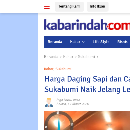
Langsung
Tentang Kami
Info Iklan
ke
konten
Beranda
Kabar
Life Style
Bisnis
Beranda
Kabar
Sukabumi
Kabar
,
Sukabumi
Harga Daging Sapi dan Ca
Sukabumi Naik Jelang L
Riga Nurul Iman
Selasa, 17 Maret 2026