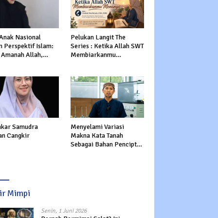
 Anak Nasional
Pelukan Langit The
 Perspektif Islam:
Series : Ketika Allah SWT
 Amanah Allah,
Membiarkanmu
tasi Dunia dan
Menangis
rat
kar Samudra
Menyelami Variasi
an Cangkir
Makna Kata Tanah
Sebagai Bahan Pencipta
Manusia dalam Al-Qur’an
sir Mimpi
Senin, 1 Juni 2026