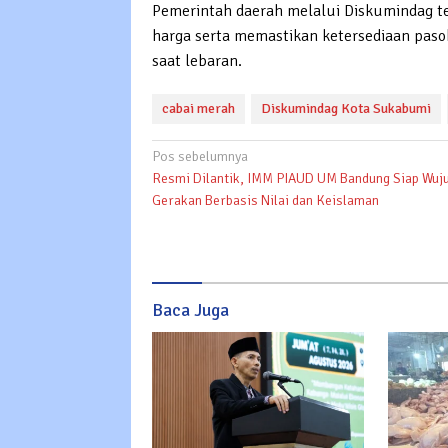
Pemerintah daerah melalui Diskumindag t
harga serta memastikan ketersediaan pas
saat lebaran.
cabai merah
Diskumindag Kota Sukabumi
Navigasi
Pos sebelumnya
Resmi Dilantik, IMM PIAUD UM Bandung Siap Wuj
pos
Gerakan Berbasis Nilai dan Keislaman
Baca Juga