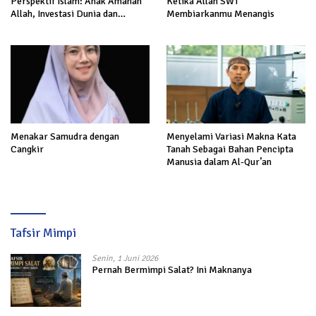
Perspektif Islam: Anak Amanah
Ketika Allah SWT
Allah, Investasi Dunia dan
Membiarkanmu Menangis
Akhirat
Menakar Samudra dengan
Menyelami Variasi Makna Kata
Cangkir
Tanah Sebagai Bahan Pencipta
Manusia dalam Al-Qur’an
Tafsir Mimpi
Senin, 1 Juni 2026
Pernah Bermimpi Salat? Ini Maknanya