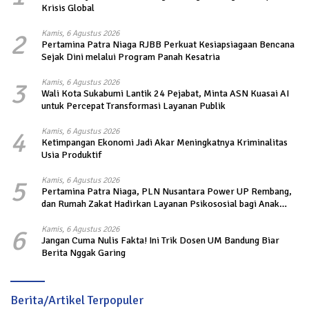
Krisis Global
2
Kamis, 6 Agustus 2026
Pertamina Patra Niaga RJBB Perkuat Kesiapsiagaan Bencana
Sejak Dini melalui Program Panah Kesatria
3
Kamis, 6 Agustus 2026
Wali Kota Sukabumi Lantik 24 Pejabat, Minta ASN Kuasai AI
untuk Percepat Transformasi Layanan Publik
4
Kamis, 6 Agustus 2026
Ketimpangan Ekonomi Jadi Akar Meningkatnya Kriminalitas
Usia Produktif
5
Kamis, 6 Agustus 2026
Pertamina Patra Niaga, PLN Nusantara Power UP Rembang,
dan Rumah Zakat Hadirkan Layanan Psikososial bagi Anak
Penyintas Gempa di Sigi
6
Kamis, 6 Agustus 2026
Jangan Cuma Nulis Fakta! Ini Trik Dosen UM Bandung Biar
Berita Nggak Garing
Berita/Artikel Terpopuler