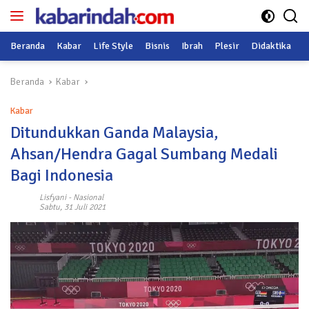
Langsung
ke
konten
Beranda
Kabar
Life Style
Bisnis
Ibrah
Plesir
Didaktika
O
Beranda
Kabar
Kabar
Ditundukkan Ganda Malaysia,
Ahsan/Hendra Gagal Sumbang Medali
Bagi Indonesia
Lisfyani
-
Nasional
Sabtu, 31 Juli 2021