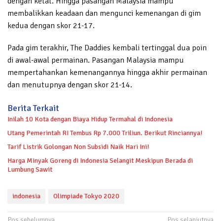
dengan ketat. Hingga pasangan Malaysia mampu
membalikkan keadaan dan mengunci kemenangan di gim
kedua dengan skor 21-17.
Pada gim terakhir, The Daddies kembali tertinggal dua poin
di awal-awal permainan. Pasangan Malaysia mampu
mempertahankan kemenangannya hingga akhir permainan
dan menutupnya dengan skor 21-14.
Berita Terkait
Inilah 10 Kota dengan Biaya Hidup Termahal di Indonesia
Utang Pemerintah RI Tembus Rp 7.000 Triliun. Berikut Rinciannya!
Tarif Listrik Golongan Non Subsidi Naik Hari Ini!
Harga Minyak Goreng di Indonesia Selangit Meskipun Berada di
Lumbung Sawit
indonesia
Olimpiade Tokyo 2020
Navigasi
Pos sebelumnya
Pos selanjutnya