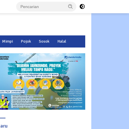
Mimpi
Pojok
Sosok
Halal
baru