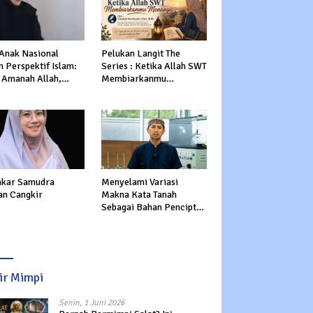
 Anak Nasional
Pelukan Langit The
 Perspektif Islam:
Series : Ketika Allah SWT
 Amanah Allah,
Membiarkanmu
tasi Dunia dan
Menangis
rat
kar Samudra
Menyelami Variasi
an Cangkir
Makna Kata Tanah
Sebagai Bahan Pencipta
Manusia dalam Al-Qur’an
sir Mimpi
Senin, 1 Juni 2026