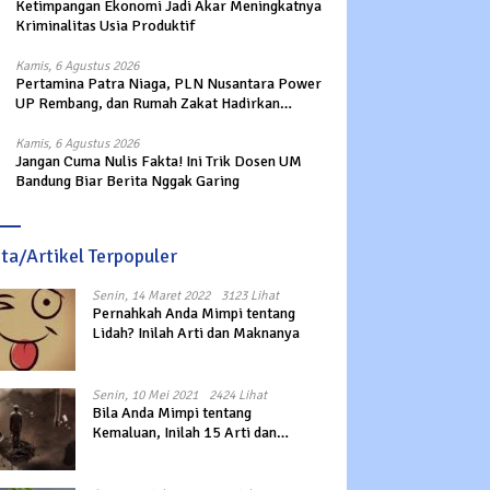
Ketimpangan Ekonomi Jadi Akar Meningkatnya
Kriminalitas Usia Produktif
Kamis, 6 Agustus 2026
Pertamina Patra Niaga, PLN Nusantara Power
UP Rembang, dan Rumah Zakat Hadirkan
Layanan Psikososial bagi Anak Penyintas
Gempa di Sigi
Kamis, 6 Agustus 2026
Jangan Cuma Nulis Fakta! Ini Trik Dosen UM
Bandung Biar Berita Nggak Garing
ita/Artikel Terpopuler
Senin, 14 Maret 2022
3123 Lihat
Pernahkah Anda Mimpi tentang
Lidah? Inilah Arti dan Maknanya
Senin, 10 Mei 2021
2424 Lihat
Bila Anda Mimpi tentang
Kemaluan, Inilah 15 Arti dan
Maknanya