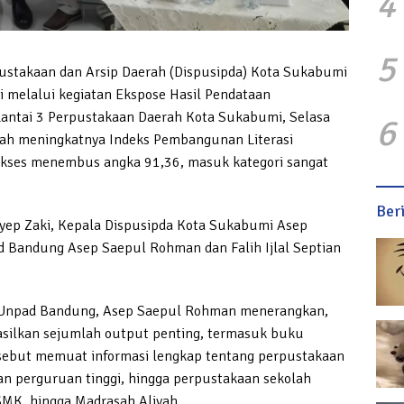
4
5
takaan dan Arsip Daerah (Dispusipda) Kota Sukabumi
i melalui kegiatan Ekspose Hasil Pendataan
Lantai 3 Perpustakaan Daerah Kota Sukabumi, Selasa
6
lah meningkatnya Indeks Pembangunan Literasi
kses menembus angka 91,36, masuk kategori sangat
Ber
 Ayep Zaki, Kepala Dispusipda Kota Sukabumi Asep
ad Bandung Asep Saepul Rohman dan Falih Ijlal Septian
an Unpad Bandung, Asep Saepul Rohman menerangkan,
silkan sejumlah output penting, termasuk buku
tersebut memuat informasi lengkap tentang perpustakaan
 perguruan tinggi, hingga perpustakaan sekolah
SMK, hingga Madrasah Aliyah.