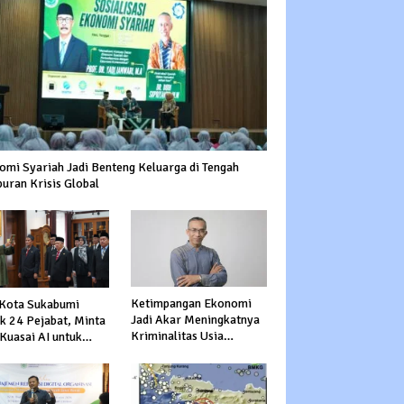
omi Syariah Jadi Benteng Keluarga di Tengah
uran Krisis Global
Ketimpangan Ekonomi
 Kota Sukabumi
Jadi Akar Meningkatnya
ik 24 Pejabat, Minta
Kriminalitas Usia
Kuasai AI untuk
Produktif
epat Transformasi
nan Publik