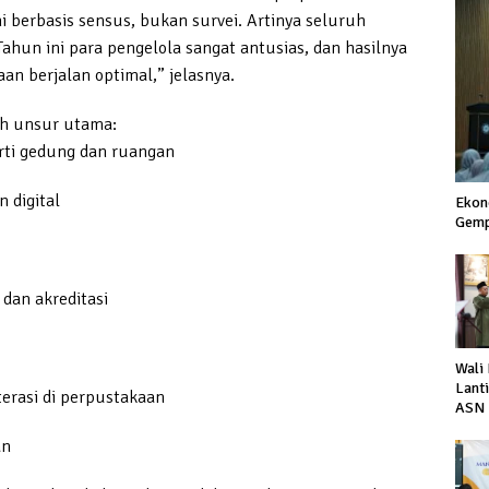
 berbasis sensus, bukan survei. Artinya seluruh
hun ini para pengelola sangat antusias, dan hasilnya
n berjalan optimal,” jelasnya.
uh unsur utama:
rti gedung dan ruangan
 digital
Ekon
Gemp
 dan akreditasi
Wali
Lant
terasi di perpustakaan
ASN 
Perc
an
Laya