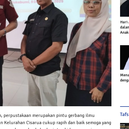
Hari
dalam
Anak
Inves
Akhi
Mena
deng
Taf
n, perpustakaan merupakan pintu gerbang ilmu
n Kelurahan Cisarua cukup rapih dan baik semoga yang