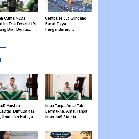
an Cuma Nulis
Gempa M 5,3 Guncang
! Ini Trik Dosen UM
Barat Daya
ung Biar Berita
Pangandaran,
k Garing
Getarannya Dirasakan
hingga Sukabumi
ah
adi Muslim
Iman Tanpa Amal Tak
alitas Dimulai dari
Bermakna, Amal Tanpa
 Ilmu, dan Hati yang
Iman Jadi Sia-sia
s