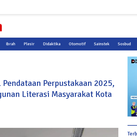
Ibrah
Plesir
Didaktika
Otomotif
Sainstek
Sosbud
l Pendataan Perpustakaan 2025,
unan Literasi Masyarakat Kota
Ter