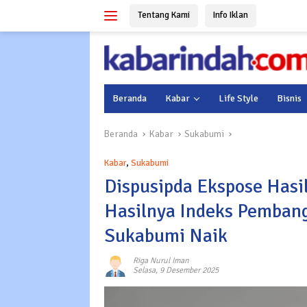
Langsung
Tentang Kami
Info Iklan
ke
konten
Beranda
Kabar
Life Style
Bisnis
Beranda
Kabar
Sukabumi
Kabar
,
Sukabumi
Dispusipda Ekspose Hasi
Hasilnya Indeks Pembang
Sukabumi Naik
Riga Nurul Iman
Selasa, 9 Desember 2025