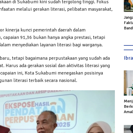
aan di Sukabumi kini sudah tergolong tinggi. Fokus
aatan melalui gerakan literasi, pelibatan masyarakat,
Jang
Fakta
Band
tor kinerja kunci pemerintah daerah dalam
Ngga
, capaian 91,36 bukan hanya angka prestasi, tetapi
lam menyediakan layanan literasi bagi warganya.
Ibr
aru, tetapi bagaimana perpustakaan yang sudah ada
 Harus ada gerakan sosial dan aktivitas literasi yang
capaian ini, Kota Sukabumi menegaskan posisinya
nan literasi terbaik secara nasional.
Menj
Berku
Amal,
Ikhla