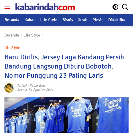
Langsung
ke
konten
Beranda
Kabar
Life Style
Bisnis
Ibrah
Plesir
Didaktika
O
Beranda
Life Style
Life Style
Baru Dirilis, Jersey Laga Kandang Persib
Bandung Langsung Diburu Bobotoh.
Nomor Punggung 23 Paling Laris
Afrizal
-
Kabar Bola
Selasa, 31 Agustus 2021