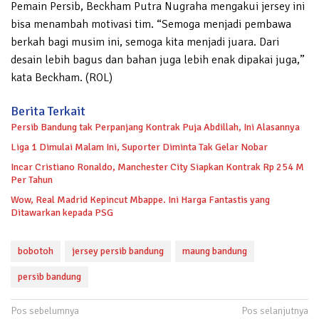
Pemain Persib, Beckham Putra Nugraha mengakui jersey ini
bisa menambah motivasi tim. “Semoga menjadi pembawa
berkah bagi musim ini, semoga kita menjadi juara. Dari
desain lebih bagus dan bahan juga lebih enak dipakai juga,”
kata Beckham. (ROL)
Berita Terkait
Persib Bandung tak Perpanjang Kontrak Puja Abdillah, Ini Alasannya
Liga 1 Dimulai Malam Ini, Suporter Diminta Tak Gelar Nobar
Incar Cristiano Ronaldo, Manchester City Siapkan Kontrak Rp 254 M
Per Tahun
Wow, Real Madrid Kepincut Mbappe. Ini Harga Fantastis yang
Ditawarkan kepada PSG
bobotoh
jersey persib bandung
maung bandung
persib bandung
Navigasi
Pos sebelumnya
Pos selanjutnya