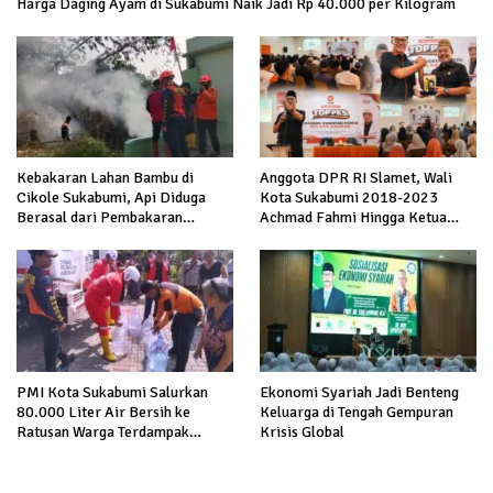
Harga Daging Ayam di Sukabumi Naik Jadi Rp 40.000 per Kilogram
Kebakaran Lahan Bambu di
Anggota DPR RI Slamet, Wali
Cikole Sukabumi, Api Diduga
Kota Sukabumi 2018-2023
Berasal dari Pembakaran
Achmad Fahmi Hingga Ketua
Sampah
DPD Kang Danny Panaskan
Mesin Politik di TOP PKS
Sukabumi
PMI Kota Sukabumi Salurkan
Ekonomi Syariah Jadi Benteng
80.000 Liter Air Bersih ke
Keluarga di Tengah Gempuran
Ratusan Warga Terdampak
Krisis Global
Kekeringan di Cibeureum Hiir