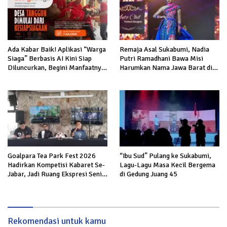
Ada Kabar Baik! Aplikasi “Warga
Remaja Asal Sukabumi, Nadia
Siaga” Berbasis AI Kini Siap
Putri Ramadhani Bawa Misi
Diluncurkan, Begini Manfaatnya
Harumkan Nama Jawa Barat di
bagi Masyarakat
Miss Bintang Indonesia Kids
2026
Goalpara Tea Park Fest 2026
“Ibu Sud” Pulang ke Sukabumi,
Hadirkan Kompetisi Kabaret Se-
Lagu-Lagu Masa Kecil Bergema
Jabar, Jadi Ruang Ekspresi Seni
di Gedung Juang 45
dan Edukasi
Rekomendasi untuk kamu