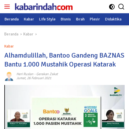
Langsung
ke
konten
Beranda
Kabar
Life Style
Bisnis
Ibrah
Plesir
Didaktika
O
Beranda
Kabar
Kabar
Alhamdulillah, Bantoo Gandeng BAZNAS
Bantu 1.000 Mustahik Operasi Katarak
Heri Ruslan
-
Gerakan Zakat
Jumat, 26 Februari 2021