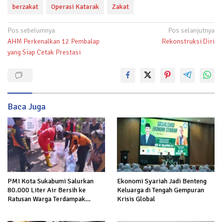
berzakat
Operasi Katarak
Zakat
Navigasi
Pos sebelumnya
Pos selanjutnya
AHM Perkenalkan 12 Pembalap
Rekonstruksi Diri
pos
yang Siap Cetak Prestasi
Baca Juga
Ekonomi Syariah Jadi Benteng
PMI Kota Sukabumi Salurkan
Keluarga di Tengah Gempuran
80.000 Liter Air Bersih ke
Krisis Global
Ratusan Warga Terdampak
Kekeringan di Cibeureum Hiir