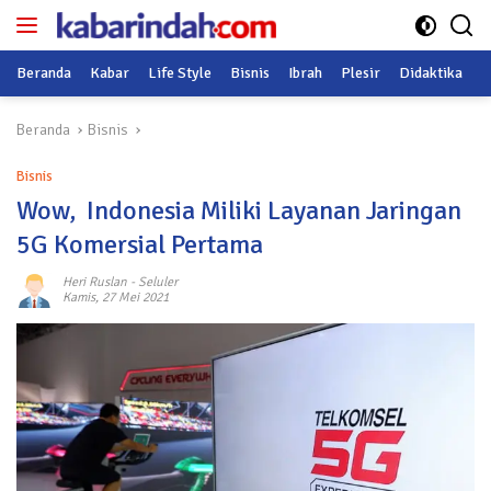
Langsung
ke
konten
Beranda
Kabar
Life Style
Bisnis
Ibrah
Plesir
Didaktika
O
Beranda
Bisnis
Bisnis
Wow, Indonesia Miliki Layanan Jaringan
5G Komersial Pertama
Heri Ruslan
-
Seluler
Kamis, 27 Mei 2021