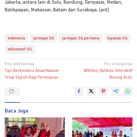
Jakarta, antara lain di Solo, Bandung, Denpasar, Medan,
Balikpapan, Makassar, Batam dan Surabaya. (ant)
indonesia
jaringan 5G
jaringan 5G pertama
layanan 5G
telkomsel 5G
Navigasi
Pos sebelumnya
Pos selanjutnya
Tips Berkendara Aman Namun
WillSee, Aplikasi Interaktif
pos
Tetap Stylish Bagi Perempuan
Bareng Artis
Baca Juga