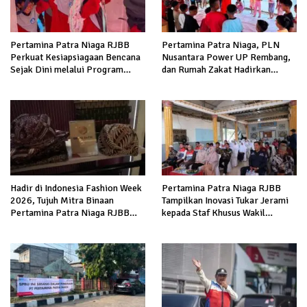
Pertamina Patra Niaga RJBB
Pertamina Patra Niaga, PLN
Perkuat Kesiapsiagaan Bencana
Nusantara Power UP Rembang,
Sejak Dini melalui Program
dan Rumah Zakat Hadirkan
Panah Kesatria
Layanan Psikososial bagi Anak
Penyintas Gempa di Sigi
Hadir di Indonesia Fashion Week
Pertamina Patra Niaga RJBB
2026, Tujuh Mitra Binaan
Tampilkan Inovasi Tukar Jerami
Pertamina Patra Niaga RJBB
kepada Staf Khusus Wakil
Perluas Akses Pasar dan Jejaring
Presiden
Bisnis