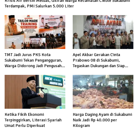
Krisis Air Bersih Meluas, Giliran Warga Kecamatan Cikole Sukabumi
Terdampak, PMI Salurkan 5.000 Liter
TMT Jadi Jurus PKS Kota
Apel Akbar Gerakan Cinta
Sukabumi Tekan Pengangguran,
Prabowo 08 di Sukabumi,
Warga Didorong Jadi Pengusaha
Tegaskan Dukungan dan Siap
hingga Kerja ke Luar Negeri
Hadapi Serangan terhadap
Prabowo
Ketika Fikih Ekonomi
Harga Daging Ayam di Sukabumi
Terpinggirkan, Literasi Syariah
Naik Jadi Rp 40.000 per
Umat Perlu Diperkuat
Kilogram