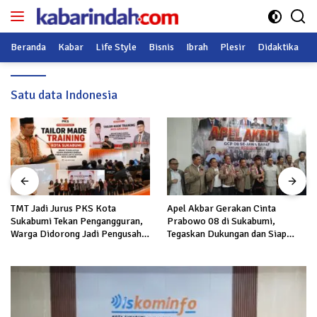
Langsung
ke
konten
Beranda
Kabar
Life Style
Bisnis
Ibrah
Plesir
Didaktika
O
Satu data Indonesia
TMT Jadi Jurus PKS Kota
Apel Akbar Gerakan Cinta
Sukabumi Tekan Pengangguran,
Prabowo 08 di Sukabumi,
Warga Didorong Jadi Pengusaha
Tegaskan Dukungan dan Siap
hingga Kerja ke Luar Negeri
Hadapi Serangan terhadap
Prabowo