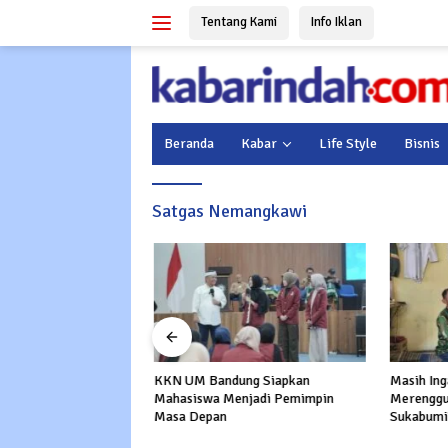
Langsung
Tentang Kami
Info Iklan
ke
konten
Beranda
Kabar
Life Style
Bisnis
Satgas Nemangkawi
KKN UM Bandung Siapkan
Masih Ing
Guncang Barat Daya
Mahasiswa Menjadi Pemimpin
Merenggut
 Getarannya
Masa Depan
Sukabumi?
ngga Sukabumi
untuk Kel