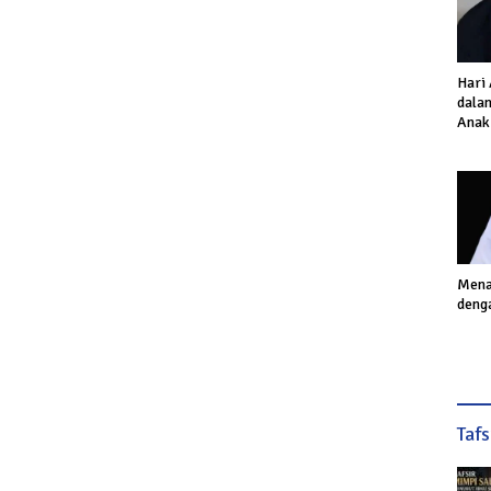
Hari
dalam
Anak
Inves
Akhi
Mena
deng
Taf