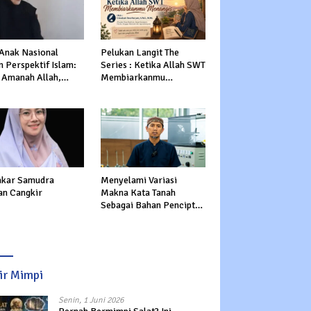
 Anak Nasional
Pelukan Langit The
 Perspektif Islam:
Series : Ketika Allah SWT
 Amanah Allah,
Membiarkanmu
tasi Dunia dan
Menangis
rat
kar Samudra
Menyelami Variasi
an Cangkir
Makna Kata Tanah
Sebagai Bahan Pencipta
Manusia dalam Al-Qur’an
sir Mimpi
Senin, 1 Juni 2026