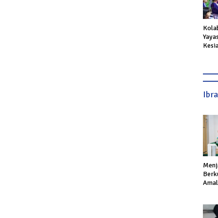
Kola
Yaya
Kesi
Anak 
Suka
Ibr
Menj
Berku
Amal,
Ikhla