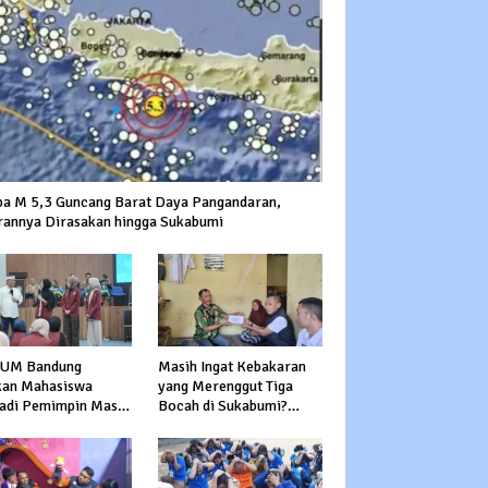
a M 5,3 Guncang Barat Daya Pangandaran,
rannya Dirasakan hingga Sukabumi
UM Bandung
Masih Ingat Kebakaran
kan Mahasiswa
yang Merenggut Tiga
adi Pemimpin Masa
Bocah di Sukabumi?
n
Bantuan Terus Mengalir
untuk Keluarga Korban