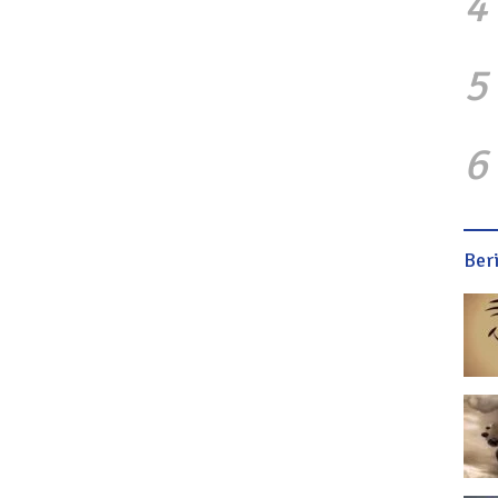
4
5
6
Ber