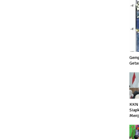
Gemp
Geta
KKN 
Siap
Menj
Depa