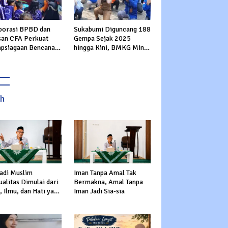
borasi BPBD dan
Sukabumi Diguncang 188
san CFA Perkuat
Gempa Sejak 2025
apsiagaan Bencana
hingga Kini, BMKG Minta
Usia Dini di
Warga Tingkatkan
bumi
Kesiapsiagaan
ah
adi Muslim
Iman Tanpa Amal Tak
alitas Dimulai dari
Bermakna, Amal Tanpa
 Ilmu, dan Hati yang
Iman Jadi Sia-sia
s