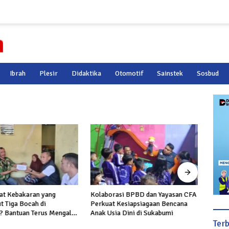
Ibrah
Plesir
Didaktika
Otomotif
Sainstek
Sosbud
at Kebakaran yang
Kolaborasi BPBD dan Yayasan CFA
Hadir
 Tiga Bocah di
Perkuat Kesiapsiagaan Bencana
2026,
 Bantuan Terus Mengalir
Anak Usia Dini di Sukabumi
Perta
uarga Korban
Perlu
Ter