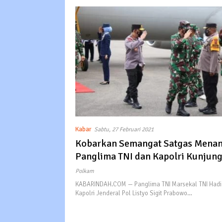
Kabar
Sabtu, 27 Februari 2021
Kobarkan Semangat Satgas Menan
Panglima TNI dan Kapolri Kunjungi
di Papua
Polkam
KABARINDAH.COM — Panglima TNI Marsekal TNI Hadi 
Kapolri Jenderal Pol Listyo Sigit Prabowo…