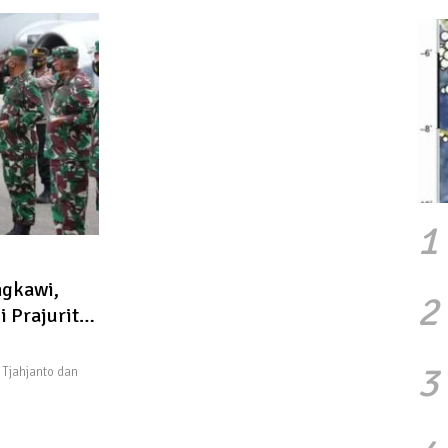
Bisnis
1
gkawi,
2
 Prajurit
3
Tjahjanto dan