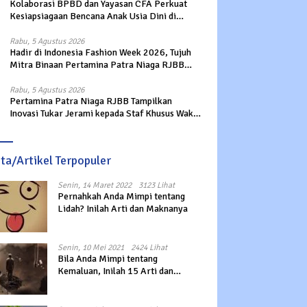
Kolaborasi BPBD dan Yayasan CFA Perkuat
Kesiapsiagaan Bencana Anak Usia Dini di
Sukabumi
Rabu, 5 Agustus 2026
Hadir di Indonesia Fashion Week 2026, Tujuh
Mitra Binaan Pertamina Patra Niaga RJBB
Perluas Akses Pasar dan Jejaring Bisnis
Rabu, 5 Agustus 2026
Pertamina Patra Niaga RJBB Tampilkan
Inovasi Tukar Jerami kepada Staf Khusus Wakil
Presiden
ita/Artikel Terpopuler
Senin, 14 Maret 2022
3123 Lihat
Pernahkah Anda Mimpi tentang
Lidah? Inilah Arti dan Maknanya
Senin, 10 Mei 2021
2424 Lihat
Bila Anda Mimpi tentang
Kemaluan, Inilah 15 Arti dan
Maknanya