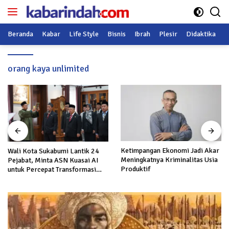
Langsung
ke
konten
Beranda
Kabar
Life Style
Bisnis
Ibrah
Plesir
Didaktika
O
orang kaya unlimited
Ketimpangan Ekonomi Jadi Akar
Wali Kota Sukabumi Lantik 24
Meningkatnya Kriminalitas Usia
Pejabat, Minta ASN Kuasai AI
Produktif
untuk Percepat Transformasi
Layanan Publik