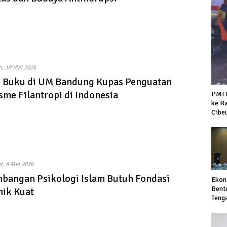
n, 18 Mei 2026
i Buku di UM Bandung Kupas Penguatan
sme Filantropi di Indonesia
PMI 
ke R
Cibe
t, 8 Mei 2026
bangan Psikologi Islam Butuh Fondasi
Ekon
Bent
ik Kuat
Teng
Glob