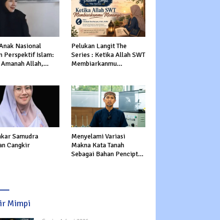
 Anak Nasional
Pelukan Langit The
 Perspektif Islam:
Series : Ketika Allah SWT
 Amanah Allah,
Membiarkanmu
tasi Dunia dan
Menangis
rat
kar Samudra
Menyelami Variasi
an Cangkir
Makna Kata Tanah
Sebagai Bahan Pencipta
Manusia dalam Al-Qur’an
sir Mimpi