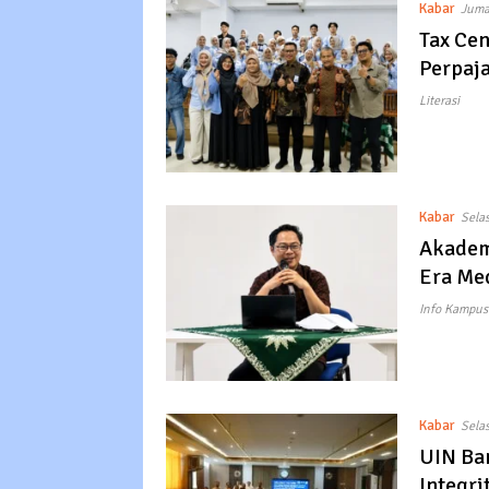
Kabar
Juma
Tax Ce
Perpaj
Literasi
Kabar
Sela
Akademi
Era Med
Info Kampus
Kabar
Sela
UIN Ba
Integri