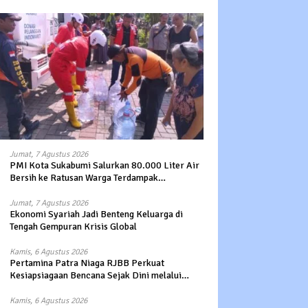
Penyintas Gempa di Sigi
Jumat, 7 Agustus 2026
PMI Kota Sukabumi Salurkan 80.000 Liter Air
Bersih ke Ratusan Warga Terdampak
Kekeringan di Cibeureum Hiir
Jumat, 7 Agustus 2026
Ekonomi Syariah Jadi Benteng Keluarga di
Tengah Gempuran Krisis Global
Kamis, 6 Agustus 2026
Pertamina Patra Niaga RJBB Perkuat
Kesiapsiagaan Bencana Sejak Dini melalui
Program Panah Kesatria
Kamis, 6 Agustus 2026