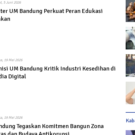
t, 5 Juni 2026
nter UM Bandung Perkuat Peran Edukasi
akan
sa, 19 Mei 2026
si UM Bandung Kritik Industri Kesedihan di
ia Digital
sa, 19 Mei 2026
Kab
ndung Tegaskan Komitmen Bangun Zona
tas dan Budaya Antikorupsi