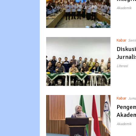
Akademik
Kabar
Seni
Diskus
Jurnali
Literasi
Kabar
Juma
Pengem
Akadem
Akademik