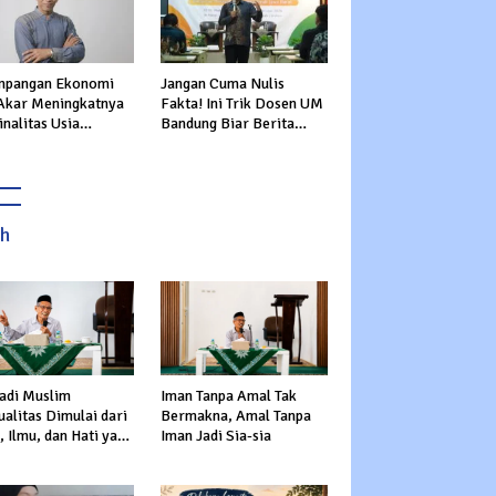
mpangan Ekonomi
Jangan Cuma Nulis
 Akar Meningkatnya
Fakta! Ini Trik Dosen UM
nalitas Usia
Bandung Biar Berita
uktif
Nggak Garing
ah
adi Muslim
Iman Tanpa Amal Tak
alitas Dimulai dari
Bermakna, Amal Tanpa
 Ilmu, dan Hati yang
Iman Jadi Sia-sia
s