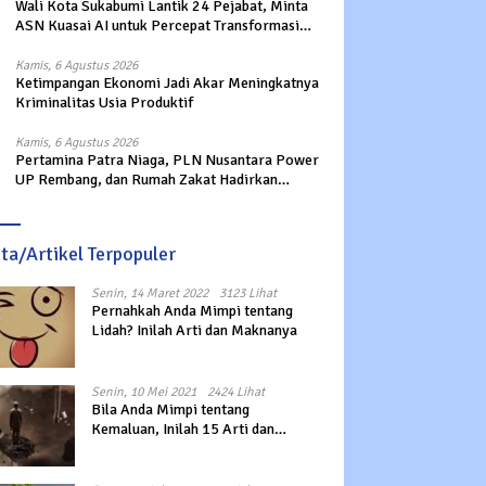
Wali Kota Sukabumi Lantik 24 Pejabat, Minta
ASN Kuasai AI untuk Percepat Transformasi
Layanan Publik
Kamis, 6 Agustus 2026
Ketimpangan Ekonomi Jadi Akar Meningkatnya
Kriminalitas Usia Produktif
Kamis, 6 Agustus 2026
Pertamina Patra Niaga, PLN Nusantara Power
UP Rembang, dan Rumah Zakat Hadirkan
Layanan Psikososial bagi Anak Penyintas
Gempa di Sigi
ita/Artikel Terpopuler
Senin, 14 Maret 2022
3123 Lihat
Pernahkah Anda Mimpi tentang
Lidah? Inilah Arti dan Maknanya
Senin, 10 Mei 2021
2424 Lihat
Bila Anda Mimpi tentang
Kemaluan, Inilah 15 Arti dan
Maknanya