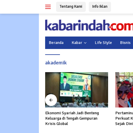
Langsung
Tentang Kami
Info Iklan
ke
konten
Beranda
Kabar
Life Style
Bisnis
akademik
Ekonomi Syariah Jadi Benteng
Pertamina
abumi Salurkan
Keluarga di Tengah Gempuran
Perkuat K
Air Bersih ke Ratusan
Krisis Global
Sejak Din
pak Kekeringan di
Kesatria
ir