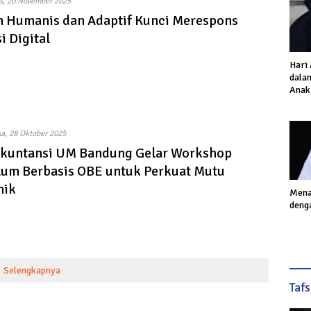
s, 20 November 2025
 Humanis dan Adaptif Kunci Merespons
i Digital
Hari
dalam
Anak
Inves
Akhi
sa, 28 Oktober 2025
Akuntansi UM Bandung Gelar Workshop
lum Berbasis OBE untuk Perkuat Mutu
mik
Mena
deng
Selengkapnya
Taf