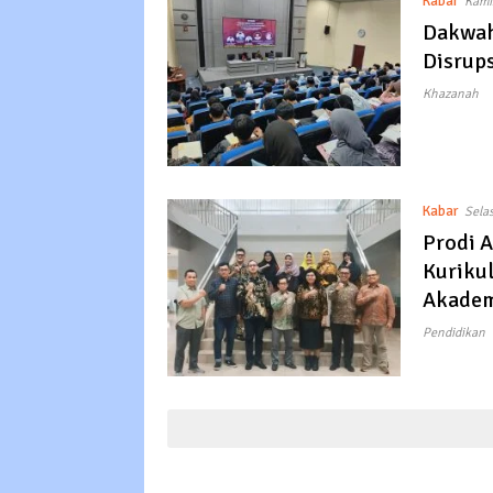
Kabar
Kami
Dakwah
Disrups
Khazanah
Kabar
Sela
Prodi 
Kuriku
Akade
Pendidikan