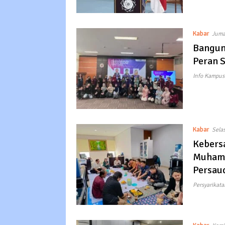
Kabar
Jumat
Bangun
Peran 
Info Kampus
Kabar
Selas
Kebers
Muhamm
Persau
Persyarikata