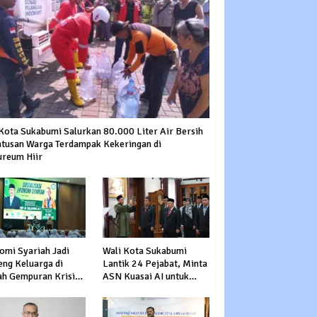
Kota Sukabumi Salurkan 80.000 Liter Air Bersih
atusan Warga Terdampak Kekeringan di
ureum Hiir
omi Syariah Jadi
Wali Kota Sukabumi
eng Keluarga di
Lantik 24 Pejabat, Minta
ah Gempuran Krisis
ASN Kuasai AI untuk
al
Percepat Transformasi
Layanan Publik