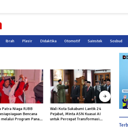
Ibrah
Plesir
Didaktika
Otomotif
Sainstek
Sosbud
 Patra Niaga RJBB
Wali Kota Sukabumi Lantik 24
Ketim
esiapsiagaan Bencana
Pejabat, Minta ASN Kuasai AI
Menin
i melalui Program Panah
untuk Percepat Transformasi
Produ
Layanan Publik
Ter