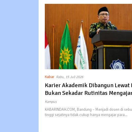
Kabar
Rabu, 15 Juli 2026
Karier Akademik Dibangun Lewat R
Bukan Sekadar Rutinitas Mengaja
Kampus
KABARINDAH.COM, Bandung – Menjadi dosen di sebu
tinggi sejatinya tidak cukup hanya mengajar para…