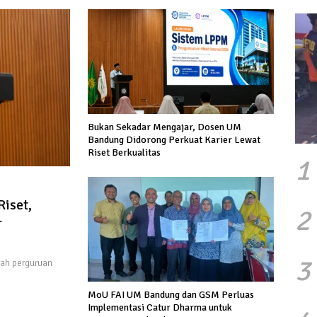
Bukan Sekadar Mengajar, Dosen UM
Bandung Didorong Perkuat Karier Lewat
Riset Berkualitas
1
iset,
2
r
3
ah perguruan
MoU FAI UM Bandung dan GSM Perluas
Implementasi Catur Dharma untuk