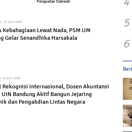
4
Penguatan Dakwah
5
n, 15 Juni 2026
s Kebahagiaan Lewat Nada, PSM UM
g Gelar Senandhika Harsakala
6
Ber
, 8 Juni 2026
 Rekognisi Internasional, Dosen Akuntansi
h UIN Bandung Aktif Bangun Jejaring
ik dan Pengabdian Lintas Negara