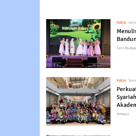
Kabar
Seni
Menuli
Bandun
Seni-Budaya
Kabar
Senin
Perkuat
Syaria
Akadem
Kampus