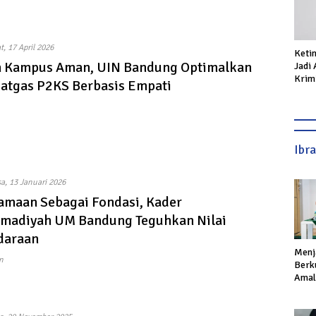
, 17 April 2026
Keti
 Kampus Aman, UIN Bandung Optimalkan
Jadi
Krimi
Satgas P2KS Berbasis Empati
Prod
Ibr
a, 13 Januari 2026
amaan Sebagai Fondasi, Kader
adiyah UM Bandung Teguhkan Nilai
daraan
Menj
n
Berku
Amal,
Ikhla