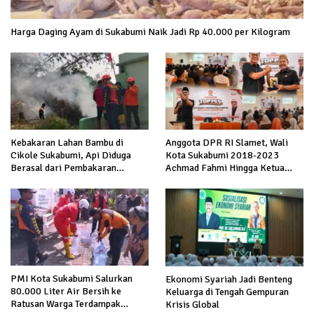
Harga Daging Ayam di Sukabumi Naik Jadi Rp 40.000 per Kilogram
Kebakaran Lahan Bambu di
Anggota DPR RI Slamet, Wali
Cikole Sukabumi, Api Diduga
Kota Sukabumi 2018-2023
Berasal dari Pembakaran
Achmad Fahmi Hingga Ketua
Sampah
DPD Kang Danny Panaskan
Mesin Politik di TOP PKS
Sukabumi
PMI Kota Sukabumi Salurkan
Ekonomi Syariah Jadi Benteng
80.000 Liter Air Bersih ke
Keluarga di Tengah Gempuran
Ratusan Warga Terdampak
Krisis Global