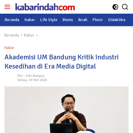
Langsung
ke
konten
Beranda
Kabar
Life Style
Bisnis
Ibrah
Plesir
Didaktika
O
Beranda
Kabar
Kabar
Akademisi UM Bandung Kritik Industri
Kesedihan di Era Media Digital
Feri
-
Info Kampus
Selasa, 19 Mei 2026