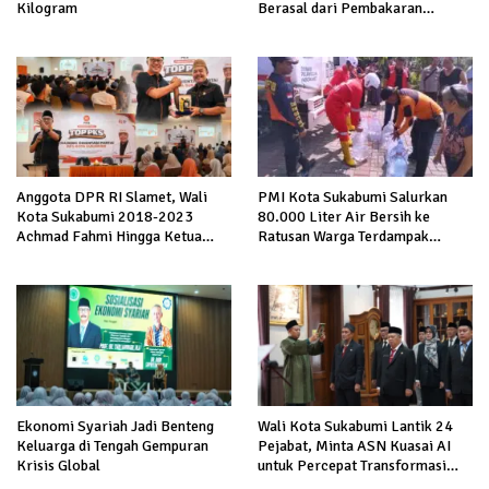
Berasal dari Pembakaran
Kilogram
Sampah
Anggota DPR RI Slamet, Wali
PMI Kota Sukabumi Salurkan
Kota Sukabumi 2018-2023
80.000 Liter Air Bersih ke
Achmad Fahmi Hingga Ketua
Ratusan Warga Terdampak
DPD Kang Danny Panaskan
Kekeringan di Cibeureum Hiir
Mesin Politik di TOP PKS
Sukabumi
Wali Kota Sukabumi Lantik 24
Ekonomi Syariah Jadi Benteng
Pejabat, Minta ASN Kuasai AI
Keluarga di Tengah Gempuran
untuk Percepat Transformasi
Krisis Global
Layanan Publik