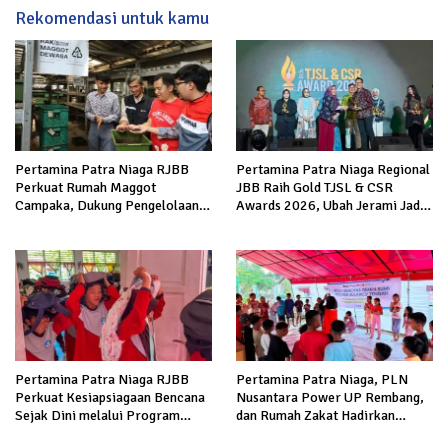
Rekomendasi untuk kamu
Pertamina Patra Niaga RJBB
Pertamina Patra Niaga Regional
Perkuat Rumah Maggot
JBB Raih Gold TJSL & CSR
Campaka, Dukung Pengelolaan
Awards 2026, Ubah Jerami Jadi
Sampah di Kota Bandung
Peluang Ekonomi
Pertamina Patra Niaga RJBB
Pertamina Patra Niaga, PLN
Perkuat Kesiapsiagaan Bencana
Nusantara Power UP Rembang,
Sejak Dini melalui Program
dan Rumah Zakat Hadirkan
Panah Kesatria
Layanan Psikososial bagi Anak