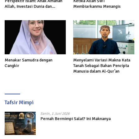
Perspektif Islam: Anak Amanah
Ketika Allah SWT
Allah, Investasi Dunia dan
Membiarkanmu Menangis
Akhirat
Menakar Samudra dengan
Menyelami Variasi Makna Kata
Cangkir
Tanah Sebagai Bahan Pencipta
Manusia dalam Al-Qur’an
Tafsir Mimpi
Senin, 1 Juni 2026
Pernah Bermimpi Salat? Ini Maknanya