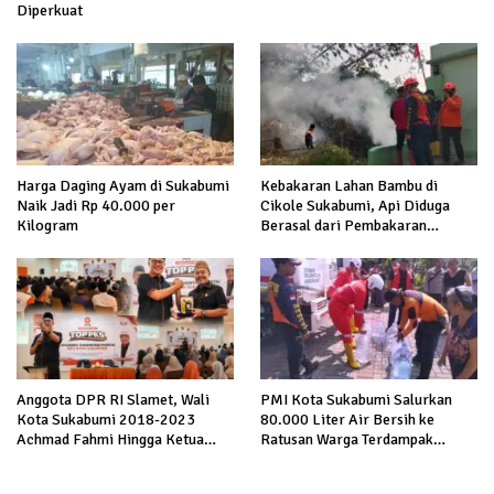
Diperkuat
Harga Daging Ayam di Sukabumi
Kebakaran Lahan Bambu di
Naik Jadi Rp 40.000 per
Cikole Sukabumi, Api Diduga
Kilogram
Berasal dari Pembakaran
Sampah
Anggota DPR RI Slamet, Wali
PMI Kota Sukabumi Salurkan
Kota Sukabumi 2018-2023
80.000 Liter Air Bersih ke
Achmad Fahmi Hingga Ketua
Ratusan Warga Terdampak
DPD Kang Danny Panaskan
Kekeringan di Cibeureum Hiir
Mesin Politik di TOP PKS