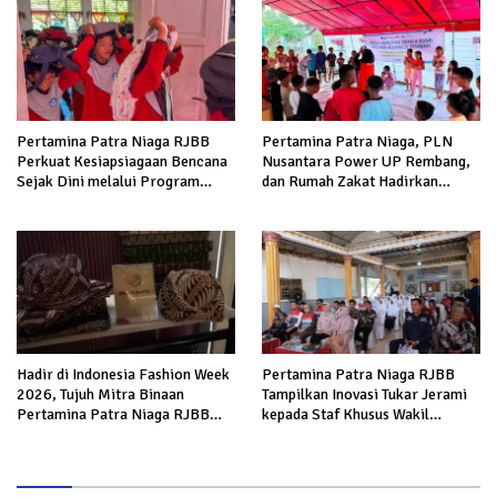
Pertamina Patra Niaga RJBB
Pertamina Patra Niaga, PLN
Perkuat Kesiapsiagaan Bencana
Nusantara Power UP Rembang,
Sejak Dini melalui Program
dan Rumah Zakat Hadirkan
Panah Kesatria
Layanan Psikososial bagi Anak
Penyintas Gempa di Sigi
Hadir di Indonesia Fashion Week
Pertamina Patra Niaga RJBB
2026, Tujuh Mitra Binaan
Tampilkan Inovasi Tukar Jerami
Pertamina Patra Niaga RJBB
kepada Staf Khusus Wakil
Perluas Akses Pasar dan Jejaring
Presiden
Bisnis