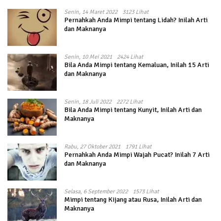
Senin, 14 Maret 2022
3123 Lihat
Pernahkah Anda Mimpi tentang Lidah? Inilah Arti
dan Maknanya
Senin, 10 Mei 2021
2424 Lihat
Bila Anda Mimpi tentang Kemaluan, Inilah 15 Arti
dan Maknanya
Senin, 18 Juli 2022
2272 Lihat
Bila Anda Mimpi tentang Kunyit, Inilah Arti dan
Maknanya
Rabu, 27 Oktober 2021
1791 Lihat
Pernahkah Anda Mimpi Wajah Pucat? Inilah 7 Arti
dan Maknanya
Selasa, 6 September 2022
1573 Lihat
Mimpi tentang Kijang atau Rusa, Inilah Arti dan
Maknanya