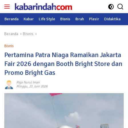
Langsung
ke
konten
Beranda
Kabar
Life Style
Bisnis
Ibrah
Plesir
Didaktika
O
Beranda
Bisnis
Bisnis
Pertamina Patra Niaga Ramaikan Jakarta
Fair 2026 dengan Booth Bright Store dan
Promo Bright Gas
Riga Nurul Iman
Minggu, 21 Juni 2026