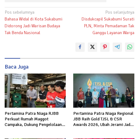
Navigasi
Pos sebelumnya
Pos selanjutnya
Bahasa Widal di Kota Sukabumi
Disdukcapil Sukabumi Surati
pos
Didorong Jadi Warisan Budaya
PLN, Minta Pemadaman Tak
Tak Benda Nasional
Ganggu Layanan Warga
Baca Juga
Pertamina Patra Niaga RJBB
Pertamina Patra Niaga Regional
Perkuat Rumah Maggot
JBB Raih Gold TJSL & CSR
Campaka, Dukung Pengelolaan
Awards 2026, Ubah Jerami Jadi
Sampah di Kota Bandung
Peluang Ekonomi