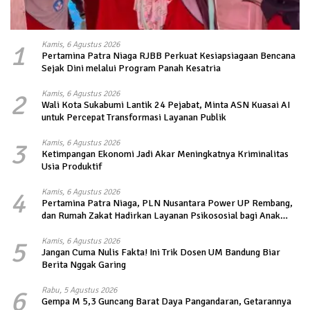
1
Kamis, 6 Agustus 2026
Pertamina Patra Niaga RJBB Perkuat Kesiapsiagaan Bencana
Sejak Dini melalui Program Panah Kesatria
2
Kamis, 6 Agustus 2026
Wali Kota Sukabumi Lantik 24 Pejabat, Minta ASN Kuasai AI
untuk Percepat Transformasi Layanan Publik
3
Kamis, 6 Agustus 2026
Ketimpangan Ekonomi Jadi Akar Meningkatnya Kriminalitas
Usia Produktif
4
Kamis, 6 Agustus 2026
Pertamina Patra Niaga, PLN Nusantara Power UP Rembang,
dan Rumah Zakat Hadirkan Layanan Psikososial bagi Anak
Penyintas Gempa di Sigi
5
Kamis, 6 Agustus 2026
Jangan Cuma Nulis Fakta! Ini Trik Dosen UM Bandung Biar
Berita Nggak Garing
6
Rabu, 5 Agustus 2026
Gempa M 5,3 Guncang Barat Daya Pangandaran, Getarannya