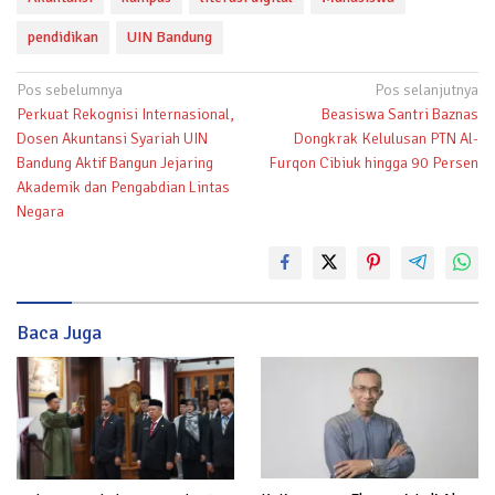
pendidikan
UIN Bandung
Navigasi
Pos sebelumnya
Pos selanjutnya
Perkuat Rekognisi Internasional,
Beasiswa Santri Baznas
pos
Dosen Akuntansi Syariah UIN
Dongkrak Kelulusan PTN Al-
Bandung Aktif Bangun Jejaring
Furqon Cibiuk hingga 90 Persen
Akademik dan Pengabdian Lintas
Negara
Baca Juga