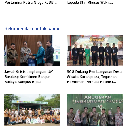
Pertamina Patra Niaga RJBB
kepada Staf Khusus Wakil
Perluas Akses Pasar dan Jejaring
Presiden
Bisnis
Rekomendasi untuk kamu
Jawab Krisis Lingkungan, UM
SCG Dukung Pembangunan Desa
Bandung Komitmen Bangun
Wisata Karangpara, Tegaskan
Budaya Kampus Hijau
Komitmen Perkuat Potensi
Pariwisata Kabupaten Sukabumi