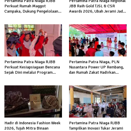
Pertamina Patra Niaga RJBB
Pertamina Patra Niaga Regional
Perkuat Rumah Maggot
JBB Raih Gold TJSL & CSR
Campaka, Dukung Pengelolaan
Awards 2026, Ubah Jerami Jadi
Sampah di Kota Bandung
Peluang Ekonomi
Pertamina Patra Niaga RJBB
Pertamina Patra Niaga, PLN
Perkuat Kesiapsiagaan Bencana
Nusantara Power UP Rembang,
Sejak Dini melalui Program
dan Rumah Zakat Hadirkan
Panah Kesatria
Layanan Psikososial bagi Anak
Penyintas Gempa di Sigi
Hadir di Indonesia Fashion Week
Pertamina Patra Niaga RJBB
2026, Tujuh Mitra Binaan
Tampilkan Inovasi Tukar Jerami