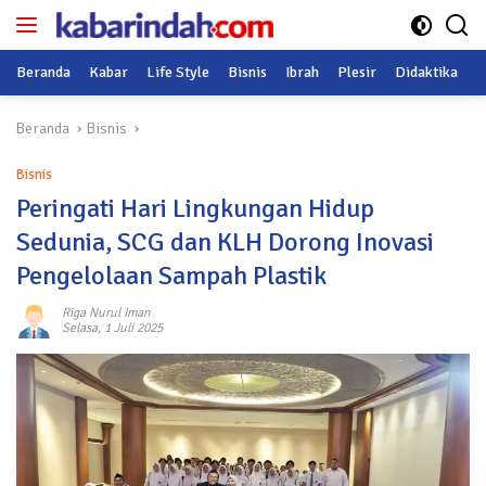
Langsung
ke
konten
Beranda
Kabar
Life Style
Bisnis
Ibrah
Plesir
Didaktika
O
Beranda
Bisnis
Bisnis
Peringati Hari Lingkungan Hidup
Sedunia, SCG dan KLH Dorong Inovasi
Pengelolaan Sampah Plastik
Riga Nurul Iman
Selasa, 1 Juli 2025