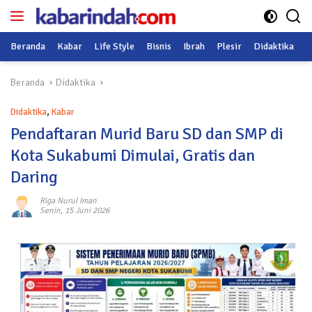
Langsung
ke
konten
Beranda
Kabar
Life Style
Bisnis
Ibrah
Plesir
Didaktika
O
Beranda
Didaktika
Didaktika
,
Kabar
Pendaftaran Murid Baru SD dan SMP di
Kota Sukabumi Dimulai, Gratis dan
Daring
Riga Nurul Iman
Senin, 15 Juni 2026