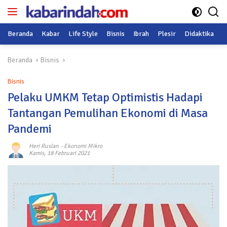
Langsung
ke
konten
Beranda
Kabar
Life Style
Bisnis
Ibrah
Plesir
Didaktika
O
Beranda
Bisnis
Bisnis
Pelaku UMKM Tetap Optimistis Hadapi
Tantangan Pemulihan Ekonomi di Masa
Pandemi
Heri Ruslan
-
Ekonomi Mikro
Kamis, 18 Februari 2021