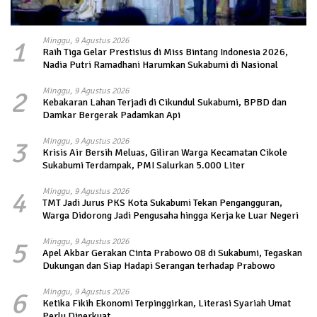
1
Minggu, 9 Agustus 2026
Raih Tiga Gelar Prestisius di Miss Bintang Indonesia 2026,
Nadia Putri Ramadhani Harumkan Sukabumi di Nasional
2
Minggu, 9 Agustus 2026
Kebakaran Lahan Terjadi di Cikundul Sukabumi, BPBD dan
Damkar Bergerak Padamkan Api
3
Minggu, 9 Agustus 2026
Krisis Air Bersih Meluas, Giliran Warga Kecamatan Cikole
Sukabumi Terdampak, PMI Salurkan 5.000 Liter
4
Minggu, 9 Agustus 2026
TMT Jadi Jurus PKS Kota Sukabumi Tekan Pengangguran,
Warga Didorong Jadi Pengusaha hingga Kerja ke Luar Negeri
5
Minggu, 9 Agustus 2026
Apel Akbar Gerakan Cinta Prabowo 08 di Sukabumi, Tegaskan
Dukungan dan Siap Hadapi Serangan terhadap Prabowo
6
Minggu, 9 Agustus 2026
Ketika Fikih Ekonomi Terpinggirkan, Literasi Syariah Umat
Perlu Diperkuat