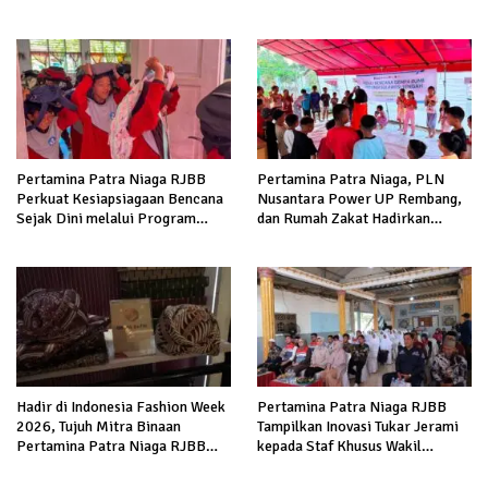
Sampah di Kota Bandung
Peluang Ekonomi
Pertamina Patra Niaga RJBB
Pertamina Patra Niaga, PLN
Perkuat Kesiapsiagaan Bencana
Nusantara Power UP Rembang,
Sejak Dini melalui Program
dan Rumah Zakat Hadirkan
Panah Kesatria
Layanan Psikososial bagi Anak
Penyintas Gempa di Sigi
Hadir di Indonesia Fashion Week
Pertamina Patra Niaga RJBB
2026, Tujuh Mitra Binaan
Tampilkan Inovasi Tukar Jerami
Pertamina Patra Niaga RJBB
kepada Staf Khusus Wakil
Perluas Akses Pasar dan Jejaring
Presiden
Bisnis