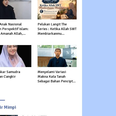
 Anak Nasional
Pelukan Langit The
 Perspektif Islam:
Series : Ketika Allah SWT
 Amanah Allah,
Membiarkanmu
tasi Dunia dan
Menangis
rat
kar Samudra
Menyelami Variasi
an Cangkir
Makna Kata Tanah
Sebagai Bahan Pencipta
Manusia dalam Al-Qur’an
sir Mimpi