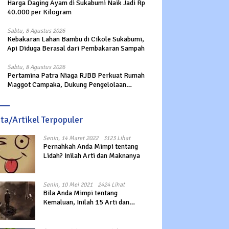
Harga Daging Ayam di Sukabumi Naik Jadi Rp
40.000 per Kilogram
Sabtu, 8 Agustus 2026
Kebakaran Lahan Bambu di Cikole Sukabumi,
Api Diduga Berasal dari Pembakaran Sampah
Sabtu, 8 Agustus 2026
Pertamina Patra Niaga RJBB Perkuat Rumah
Maggot Campaka, Dukung Pengelolaan
Sampah di Kota Bandung
ita/Artikel Terpopuler
Senin, 14 Maret 2022
3123 Lihat
Pernahkah Anda Mimpi tentang
Lidah? Inilah Arti dan Maknanya
Senin, 10 Mei 2021
2424 Lihat
Bila Anda Mimpi tentang
Kemaluan, Inilah 15 Arti dan
Maknanya