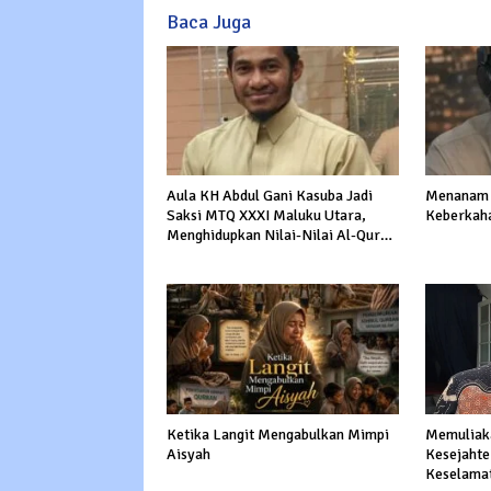
Baca Juga
Aula KH Abdul Gani Kasuba Jadi
Menanam 
Saksi MTQ XXXI Maluku Utara,
Keberkah
Menghidupkan Nilai-Nilai Al-Quran
dalam Kehidupan
Ketika Langit Mengabulkan Mimpi
Memuliaka
Aisyah
Kesejahte
Keselama