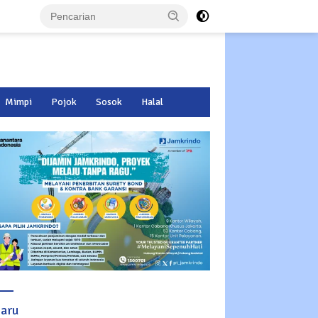
Mimpi
Pojok
Sosok
Halal
baru