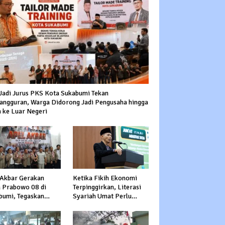
Jadi Jurus PKS Kota Sukabumi Tekan
angguran, Warga Didorong Jadi Pengusaha hingga
a ke Luar Negeri
 Akbar Gerakan
Ketika Fikih Ekonomi
a Prabowo 08 di
Terpinggirkan, Literasi
bumi, Tegaskan
Syariah Umat Perlu
ngan dan Siap
Diperkuat
pi Serangan
adap Prabowo