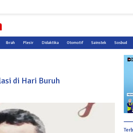
Ibrah
Plesir
Didaktika
Otomotif
Sainstek
Sosbud
asi di Hari Buruh
Ter