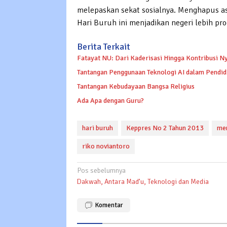
melepaskan sekat sosialnya. Menghapus as
Hari Buruh ini menjadikan negeri lebih prod
Berita Terkait
Fatayat NU: Dari Kaderisasi Hingga Kontribusi N
Tantangan Penggunaan Teknologi AI dalam Pendi
Tantangan Kebudayaan Bangsa Religius
Ada Apa dengan Guru?
hari buruh
Keppres No 2 Tahun 2013
men
riko noviantoro
Navigasi
Pos sebelumnya
Dakwah, Antara Mad’u, Teknologi dan Media
pos
Komentar