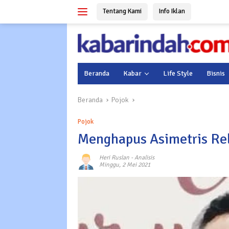
Langsung
Tentang Kami
Info Iklan
ke
konten
Beranda
Kabar
Life Style
Bisnis
Beranda
Pojok
Pojok
Menghapus Asimetris Rel
Heri Ruslan
-
Analisis
Minggu, 2 Mei 2021