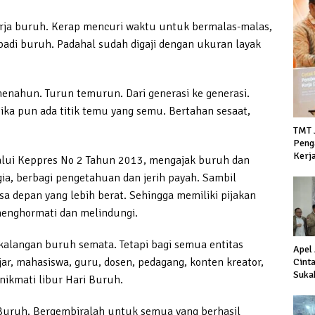
erja buruh. Kerap mencuri waktu untuk bermalas-malas,
adi buruh. Padahal sudah digaji dengan ukuran layak
nahun. Turun temurun. Dari generasi ke generasi.
 Jika pun ada titik temu yang semu. Bertahan sesaat,
TMT 
Peng
Kerj
alui Keppres No 2 Tahun 2013, mengajak buruh dan
ia, berbagi pengetahuan dan jerih payah. Sambil
 depan yang lebih berat. Sehingga memiliki pijakan
menghormati dan melindungi.
kalangan buruh semata. Tetapi bagi semua entitas
Apel
ajar, mahasiswa, guru, dosen, pedagang, konten kreator,
Cint
Suka
nikmati libur Hari Buruh.
Duku
Hada
 Buruh. Bergembiralah untuk semua yang berhasil
terh