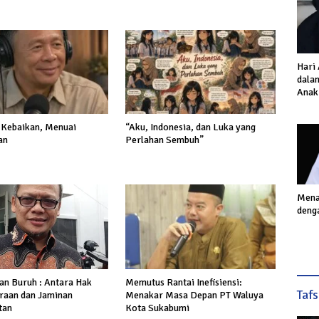
Hari
dalam
Anak
Inves
Akhi
Kebaikan, Menuai
“Aku, Indonesia, dan Luka yang
an
Perlahan Sembuh”
Mena
deng
Memutus Rantai Inefisiensi:
n Buruh : Antara Hak
Taf
Menakar Masa Depan PT Waluya
raan dan Jaminan
Kota Sukabumi
tan