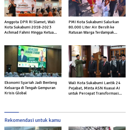
Anggota DPR RI Slamet, Wali
PMI Kota Sukabumi Salurkan
Kota Sukabumi 2018-2023
80.000 Liter Air Bersih ke
Achmad Fahmi Hingga Ketua
Ratusan Warga Terdampak
DPD Kang Danny Panaskan
Kekeringan di Cibeureum Hiir
Mesin Politik di TOP PKS
Sukabumi
Ekonomi Syariah Jadi Benteng
Wali Kota Sukabumi Lantik 24
Keluarga di Tengah Gempuran
Pejabat, Minta ASN Kuasai AI
Krisis Global
untuk Percepat Transformasi
Layanan Publik
Rekomendasi untuk kamu