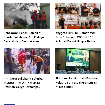
Kebakaran Lahan Bambu di
Anggota DPR RI Slamet, Wali
Cikole Sukabumi, Api Diduga
Kota Sukabumi 2018-2023
Berasal dari Pembakaran
Achmad Fahmi Hingga Ketua
Sampah
DPD Kang Danny Panaskan
Mesin Politik di TOP PKS
Sukabumi
Ekonomi Syariah Jadi Benteng
PMI Kota Sukabumi Salurkan
Keluarga di Tengah Gempuran
80.000 Liter Air Bersih ke
Krisis Global
Ratusan Warga Terdampak
Kekeringan di Cibeureum Hiir