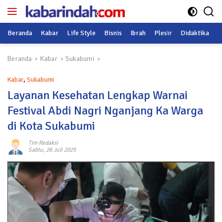
Langsung
ke
konten
Beranda
Kabar
Life Style
Bisnis
Ibrah
Plesir
Didaktika
O
Beranda
Kabar
Sukabumi
Kabar
,
Sukabumi
Layanan Kesehatan Lengkap Warnai
Festival Abdi Nagri Nganjang Ka Warga
di Kota Sukabumi
Tim Redaksi
Sabtu, 26 Juli 2025