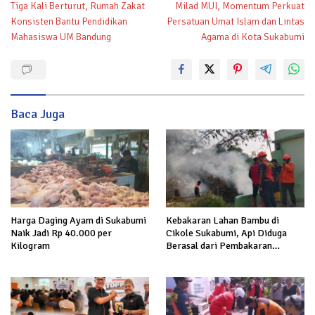
Tiga Kali Berturut, Rumah Zakat
Milad MUI, Momentum Perkuat
pos
Konsisten Bantu Pendidikan
Persatuan Umat Islam dan Lintas
Mahasiswa UM Bandung
Agama di Kota Sukabumi
Baca Juga
Harga Daging Ayam di Sukabumi
Kebakaran Lahan Bambu di
Naik Jadi Rp 40.000 per
Cikole Sukabumi, Api Diduga
Kilogram
Berasal dari Pembakaran
Sampah