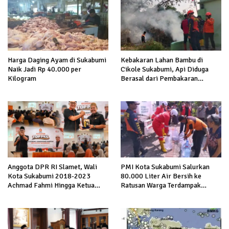
Harga Daging Ayam di Sukabumi
Kebakaran Lahan Bambu di
Naik Jadi Rp 40.000 per
Cikole Sukabumi, Api Diduga
Kilogram
Berasal dari Pembakaran
Sampah
Anggota DPR RI Slamet, Wali
PMI Kota Sukabumi Salurkan
Kota Sukabumi 2018-2023
80.000 Liter Air Bersih ke
Achmad Fahmi Hingga Ketua
Ratusan Warga Terdampak
DPD Kang Danny Panaskan
Kekeringan di Cibeureum Hiir
Mesin Politik di TOP PKS
Sukabumi