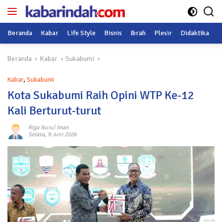
Langsung
ke
konten
Beranda
Kabar
Life Style
Bisnis
Ibrah
Plesir
Didaktika
O
Beranda
Kabar
Sukabumi
Kabar
,
Sukabumi
Kota Sukabumi Raih Opini WTP Ke-12
Kali Berturut-turut
Riga Nurul Iman
Selasa, 9 Juni 2026