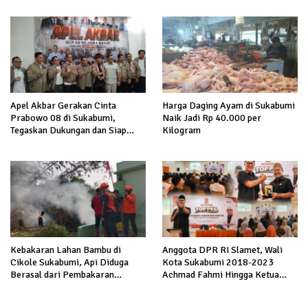
Apel Akbar Gerakan Cinta
Harga Daging Ayam di Sukabumi
Prabowo 08 di Sukabumi,
Naik Jadi Rp 40.000 per
Tegaskan Dukungan dan Siap
Kilogram
Hadapi Serangan terhadap
Prabowo
Kebakaran Lahan Bambu di
Anggota DPR RI Slamet, Wali
Cikole Sukabumi, Api Diduga
Kota Sukabumi 2018-2023
Berasal dari Pembakaran
Achmad Fahmi Hingga Ketua
Sampah
DPD Kang Danny Panaskan
Mesin Politik di TOP PKS