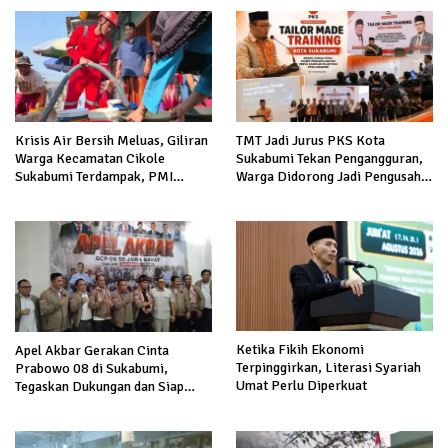
Krisis Air Bersih Meluas, Giliran
TMT Jadi Jurus PKS Kota
Warga Kecamatan Cikole
Sukabumi Tekan Pengangguran,
Sukabumi Terdampak, PMI
Warga Didorong Jadi Pengusaha
Salurkan 5.000 Liter
hingga Kerja ke Luar Negeri
Ketika Fikih Ekonomi
Apel Akbar Gerakan Cinta
Terpinggirkan, Literasi Syariah
Prabowo 08 di Sukabumi,
Umat Perlu Diperkuat
Tegaskan Dukungan dan Siap
Hadapi Serangan terhadap
Prabowo