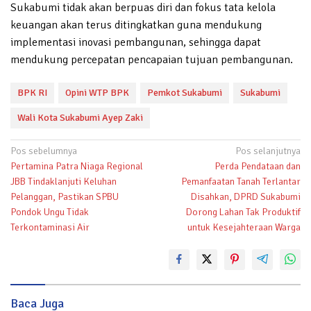
Sukabumi tidak akan berpuas diri dan fokus tata kelola
keuangan akan terus ditingkatkan guna mendukung
implementasi inovasi pembangunan, sehingga dapat
mendukung percepatan pencapaian tujuan pembangunan.
BPK RI
Opini WTP BPK
Pemkot Sukabumi
Sukabumi
Wali Kota Sukabumi Ayep Zaki
Navigasi
Pos sebelumnya
Pos selanjutnya
Pertamina Patra Niaga Regional
Perda Pendataan dan
pos
JBB Tindaklanjuti Keluhan
Pemanfaatan Tanah Terlantar
Pelanggan, Pastikan SPBU
Disahkan, DPRD Sukabumi
Pondok Ungu Tidak
Dorong Lahan Tak Produktif
Terkontaminasi Air
untuk Kesejahteraan Warga
Baca Juga