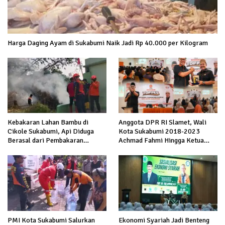
Harga Daging Ayam di Sukabumi Naik Jadi Rp 40.000 per Kilogram
Kebakaran Lahan Bambu di
Anggota DPR RI Slamet, Wali
Cikole Sukabumi, Api Diduga
Kota Sukabumi 2018-2023
Berasal dari Pembakaran
Achmad Fahmi Hingga Ketua
Sampah
DPD Kang Danny Panaskan
Mesin Politik di TOP PKS
Sukabumi
PMI Kota Sukabumi Salurkan
Ekonomi Syariah Jadi Benteng