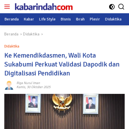
Langsung
ke
konten
Beranda
Kabar
Life Style
Bisnis
Ibrah
Plesir
Didaktika
O
Beranda
Didaktika
Didaktika
Ke Kemendikdasmen, Wali Kota
Sukabumi Perkuat Validasi Dapodik dan
Digitalisasi Pendidikan
Riga Nurul Iman
Kamis, 30 Oktober 2025