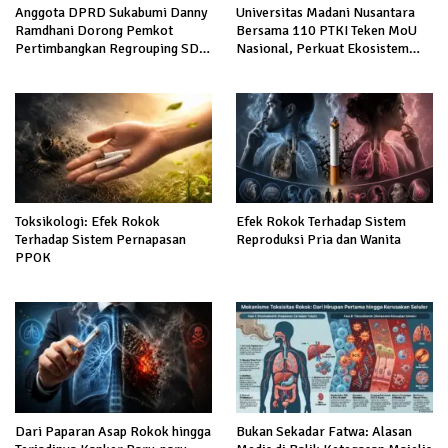
Anggota DPRD Sukabumi Danny
Universitas Madani Nusantara
Ramdhani Dorong Pemkot
Bersama 110 PTKI Teken MoU
Pertimbangkan Regrouping SD
Nasional, Perkuat Ekosistem
Negeri demi Tingkatkan Mutu
Keadilan dan Pendidikan Hukum
Pendidikan
Berintegritas
Toksikologi: Efek Rokok
Efek Rokok Terhadap Sistem
Terhadap Sistem Pernapasan
Reproduksi Pria dan Wanita
PPOK
Dari Paparan Asap Rokok hingga
Bukan Sekadar Fatwa: Alasan