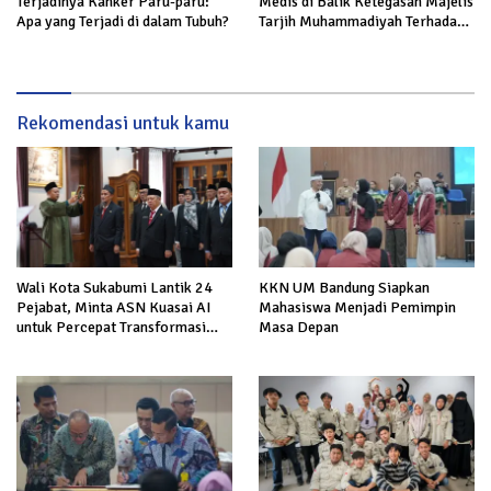
Terjadinya Kanker Paru-paru:
Medis di Balik Ketegasan Majelis
Apa yang Terjadi di dalam Tubuh?
Tarjih Muhammadiyah Terhadap
Rokok
Rekomendasi untuk kamu
Wali Kota Sukabumi Lantik 24
KKN UM Bandung Siapkan
Pejabat, Minta ASN Kuasai AI
Mahasiswa Menjadi Pemimpin
untuk Percepat Transformasi
Masa Depan
Layanan Publik