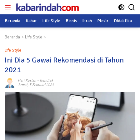
Langsung
ke
konten
Beranda
Kabar
Life Style
Bisnis
Ibrah
Plesir
Didaktika
O
Beranda
Life Style
Life Style
Ini Dia 5 Gawai Rekomendasi di Tahun
2021
Heri Ruslan
-
Trendtek
Jumat, 5 Februari 2021