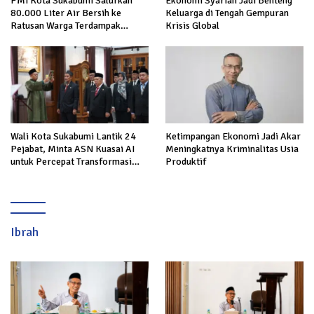
PMI Kota Sukabumi Salurkan
Ekonomi Syariah Jadi Benteng
80.000 Liter Air Bersih ke
Keluarga di Tengah Gempuran
Ratusan Warga Terdampak
Krisis Global
Kekeringan di Cibeureum Hiir
Wali Kota Sukabumi Lantik 24
Ketimpangan Ekonomi Jadi Akar
Pejabat, Minta ASN Kuasai AI
Meningkatnya Kriminalitas Usia
untuk Percepat Transformasi
Produktif
Layanan Publik
Ibrah