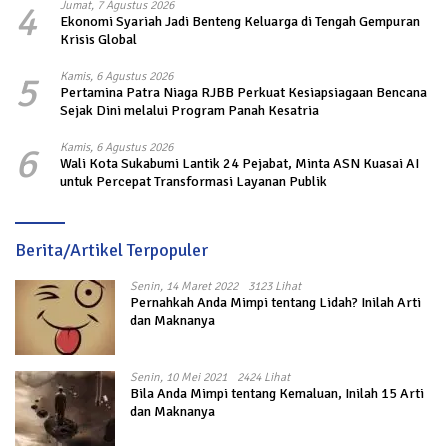
4
Jumat, 7 Agustus 2026
Ekonomi Syariah Jadi Benteng Keluarga di Tengah Gempuran
Krisis Global
5
Kamis, 6 Agustus 2026
Pertamina Patra Niaga RJBB Perkuat Kesiapsiagaan Bencana
Sejak Dini melalui Program Panah Kesatria
6
Kamis, 6 Agustus 2026
Wali Kota Sukabumi Lantik 24 Pejabat, Minta ASN Kuasai AI
untuk Percepat Transformasi Layanan Publik
Berita/Artikel Terpopuler
Senin, 14 Maret 2022
3123 Lihat
Pernahkah Anda Mimpi tentang Lidah? Inilah Arti
dan Maknanya
Senin, 10 Mei 2021
2424 Lihat
Bila Anda Mimpi tentang Kemaluan, Inilah 15 Arti
dan Maknanya