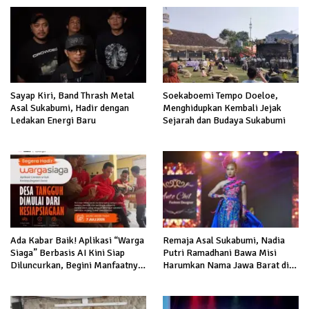
Sayap Kiri, Band Thrash Metal
Soekaboemi Tempo Doeloe,
Asal Sukabumi, Hadir dengan
Menghidupkan Kembali Jejak
Ledakan Energi Baru
Sejarah dan Budaya Sukabumi
Ada Kabar Baik! Aplikasi “Warga
Remaja Asal Sukabumi, Nadia
Siaga” Berbasis AI Kini Siap
Putri Ramadhani Bawa Misi
Diluncurkan, Begini Manfaatnya
Harumkan Nama Jawa Barat di
bagi Masyarakat
Miss Bintang Indonesia Kids
2026