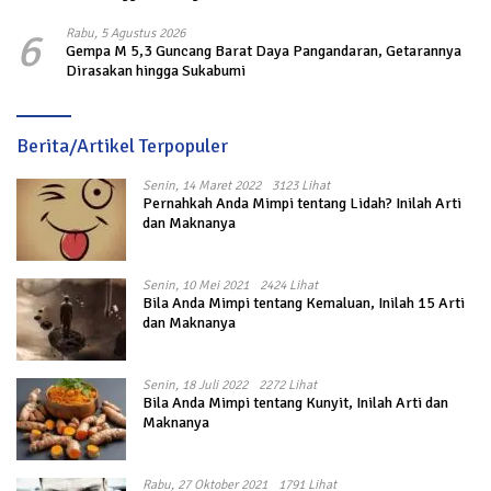
6
Rabu, 5 Agustus 2026
Gempa M 5,3 Guncang Barat Daya Pangandaran, Getarannya
Dirasakan hingga Sukabumi
Berita/Artikel Terpopuler
Senin, 14 Maret 2022
3123 Lihat
Pernahkah Anda Mimpi tentang Lidah? Inilah Arti
dan Maknanya
Senin, 10 Mei 2021
2424 Lihat
Bila Anda Mimpi tentang Kemaluan, Inilah 15 Arti
dan Maknanya
Senin, 18 Juli 2022
2272 Lihat
Bila Anda Mimpi tentang Kunyit, Inilah Arti dan
Maknanya
Rabu, 27 Oktober 2021
1791 Lihat