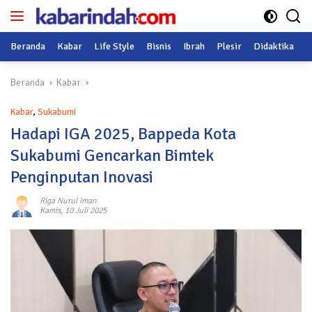
Langsung
ke
konten
Beranda
Kabar
Life Style
Bisnis
Ibrah
Plesir
Didaktika
O
Beranda
Kabar
Kabar
,
Sukabumi
Hadapi IGA 2025, Bappeda Kota
Sukabumi Gencarkan Bimtek
Penginputan Inovasi
Riga Nurul Iman
Kamis, 10 Juli 2025