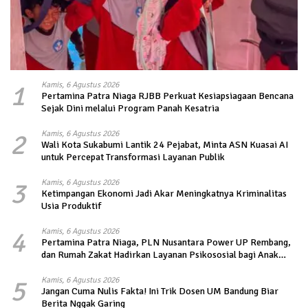
1
Kamis, 6 Agustus 2026
Pertamina Patra Niaga RJBB Perkuat Kesiapsiagaan Bencana
Sejak Dini melalui Program Panah Kesatria
2
Kamis, 6 Agustus 2026
Wali Kota Sukabumi Lantik 24 Pejabat, Minta ASN Kuasai AI
untuk Percepat Transformasi Layanan Publik
3
Kamis, 6 Agustus 2026
Ketimpangan Ekonomi Jadi Akar Meningkatnya Kriminalitas
Usia Produktif
4
Kamis, 6 Agustus 2026
Pertamina Patra Niaga, PLN Nusantara Power UP Rembang,
dan Rumah Zakat Hadirkan Layanan Psikososial bagi Anak
Penyintas Gempa di Sigi
5
Kamis, 6 Agustus 2026
Jangan Cuma Nulis Fakta! Ini Trik Dosen UM Bandung Biar
Berita Nggak Garing