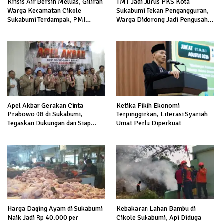
TMT Jadi Jurus PKS Kota
Krisis Air Bersih Meluas, Giliran
Sukabumi Tekan Pengangguran,
Warga Kecamatan Cikole
Warga Didorong Jadi Pengusaha
Sukabumi Terdampak, PMI
hingga Kerja ke Luar Negeri
Salurkan 5.000 Liter
Apel Akbar Gerakan Cinta
Ketika Fikih Ekonomi
Prabowo 08 di Sukabumi,
Terpinggirkan, Literasi Syariah
Tegaskan Dukungan dan Siap
Umat Perlu Diperkuat
Hadapi Serangan terhadap
Prabowo
Harga Daging Ayam di Sukabumi
Kebakaran Lahan Bambu di
Naik Jadi Rp 40.000 per
Cikole Sukabumi, Api Diduga