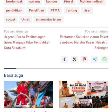
berdampak
cabang
kampus
Moral
Muhammadiyah
pendidikan
Penelitian
PTMA
ranting
riset
solusi
Umat
universitas islam
Navigasi
Pos sebelumnya
Pos selanjutnya
Urgensi Perda Perlindungan
Pertamina Salurkan 2.000 Paket
pos
Guru: Menjaga Pilar Pendidikan
Sembako Melalui Pasar Murah di
Kota Sukabumi
Balongan
Baca Juga