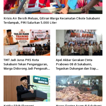
Krisis Air Bersih Meluas, Giliran Warga Kecamatan Cikole Sukabumi
Terdampak, PMI Salurkan 5.000 Liter
TMT Jadi Jurus PKS Kota
Apel Akbar Gerakan Cinta
Sukabumi Tekan Pengangguran,
Prabowo 08 di Sukabumi,
Warga Didorong Jadi Pengusaha
Tegaskan Dukungan dan Siap
hingga Kerja ke Luar Negeri
Hadapi Serangan terhadap
Prabowo
Ketika Fikih Ekonomi
Harga Daging Ayam di Sukabumi