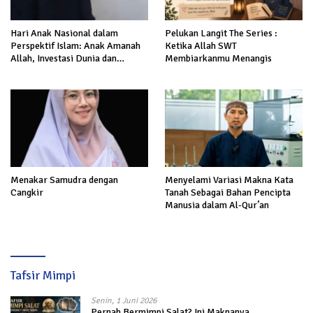
Hari Anak Nasional dalam
Pelukan Langit The Series :
Perspektif Islam: Anak Amanah
Ketika Allah SWT
Allah, Investasi Dunia dan
Membiarkanmu Menangis
Akhirat
Menakar Samudra dengan
Menyelami Variasi Makna Kata
Cangkir
Tanah Sebagai Bahan Pencipta
Manusia dalam Al-Qur’an
Tafsir Mimpi
Senin, 1 Juni 2026
Pernah Bermimpi Salat? Ini Maknanya