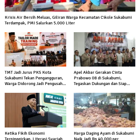
Krisis Air Bersih Meluas, Giliran Warga Kecamatan Cikole Sukabumi
Terdampak, PMI Salurkan 5.000 Liter
TMT Jadi Jurus PKS Kota
Apel Akbar Gerakan Cinta
Sukabumi Tekan Pengangguran,
Prabowo 08 di Sukabumi,
Warga Didorong Jadi Pengusaha
Tegaskan Dukungan dan Siap
hingga Kerja ke Luar Negeri
Hadapi Serangan terhadap
Prabowo
Ketika Fikih Ekonomi
Harga Daging Ayam di Sukabumi
Terpinggirkan, Literasi Syariah
Naik Jadi Rp 40.000 per