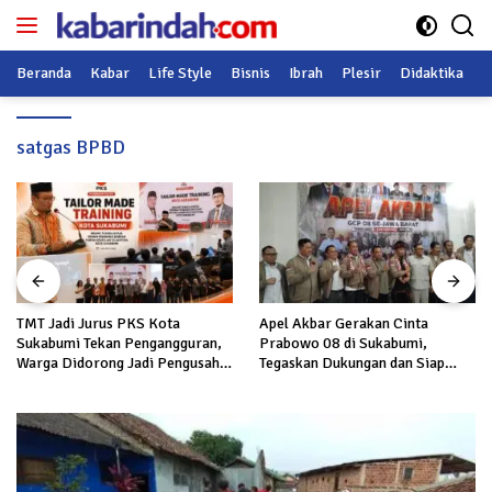
Langsung
ke
konten
Beranda
Kabar
Life Style
Bisnis
Ibrah
Plesir
Didaktika
O
satgas BPBD
TMT Jadi Jurus PKS Kota
Apel Akbar Gerakan Cinta
Sukabumi Tekan Pengangguran,
Prabowo 08 di Sukabumi,
Warga Didorong Jadi Pengusaha
Tegaskan Dukungan dan Siap
hingga Kerja ke Luar Negeri
Hadapi Serangan terhadap
Prabowo