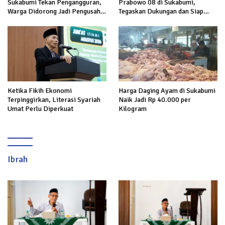
Sukabumi Tekan Pengangguran,
Prabowo 08 di Sukabumi,
Warga Didorong Jadi Pengusaha
Tegaskan Dukungan dan Siap
hingga Kerja ke Luar Negeri
Hadapi Serangan terhadap
Prabowo
Ketika Fikih Ekonomi
Harga Daging Ayam di Sukabumi
Terpinggirkan, Literasi Syariah
Naik Jadi Rp 40.000 per
Umat Perlu Diperkuat
Kilogram
Ibrah