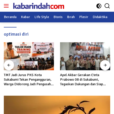
Langsung
ke
konten
Beranda
Kabar
Life Style
Bisnis
Ibrah
Plesir
Didaktika
O
optimasi diri
TMT Jadi Jurus PKS Kota
Apel Akbar Gerakan Cinta
Sukabumi Tekan Pengangguran,
Prabowo 08 di Sukabumi,
Warga Didorong Jadi Pengusaha
Tegaskan Dukungan dan Siap
hingga Kerja ke Luar Negeri
Hadapi Serangan terhadap
Prabowo