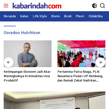
Langsung
ke
konten
Beranda
Kabar
Life Style
Bisnis
Ibrah
Plesir
Didaktika
O
Ooredoo Hutchison
Ketimpangan Ekonomi Jadi Akar
Pertamina Patra Niaga, PLN
Meningkatnya Kriminalitas Usia
Nusantara Power UP Rembang,
Produktif
dan Rumah Zakat Hadirkan
Layanan Psikososial bagi Anak
Penyintas Gempa di Sigi