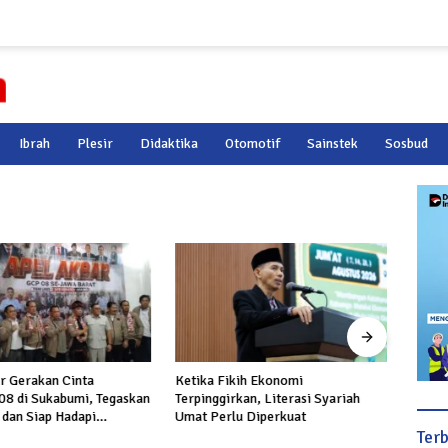
Ibrah
Plesir
Didaktika
Otomotif
Sainstek
Sosbud
r Gerakan Cinta
Ketika Fikih Ekonomi
Harga
8 di Sukabumi, Tegaskan
Terpinggirkan, Literasi Syariah
Naik 
dan Siap Hadapi
Umat Perlu Diperkuat
 terhadap Prabowo
Ter