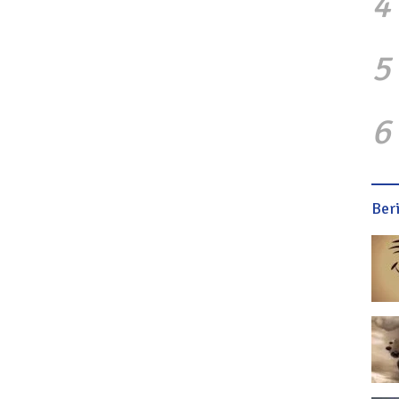
4
5
6
Ber