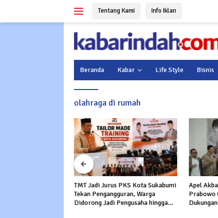
Langsung
Tentang Kami
Info Iklan
ke
konten
Beranda
Kabar
Life Style
Bisnis
olahraga di rumah
TMT Jadi Jurus PKS Kota Sukabumi
Apel Akba
sih Meluas, Giliran
Tekan Pengangguran, Warga
Prabowo 0
tan Cikole Sukabumi
Didorong Jadi Pengusaha hingga
Dukungan 
MI Salurkan 5.000
Kerja ke Luar Negeri
Serangan