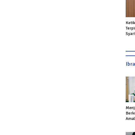
Keti
Terpi
Syar
Dipe
Ibr
Menj
Berku
Amal,
Ikhla