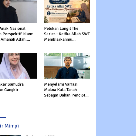
 Anak Nasional
Pelukan Langit The
 Perspektif Islam:
Series : Ketika Allah SWT
 Amanah Allah,
Membiarkanmu
tasi Dunia dan
Menangis
rat
kar Samudra
Menyelami Variasi
an Cangkir
Makna Kata Tanah
Sebagai Bahan Pencipta
Manusia dalam Al-Qur’an
sir Mimpi