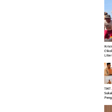
Kris
Ciko
Liter
TMT 
Suka
Peng
Dido
hing
Nege