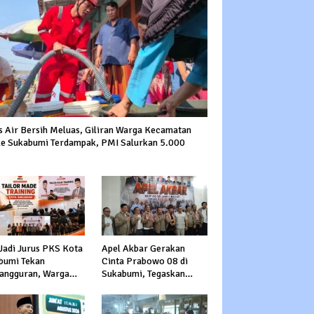
is Air Bersih Meluas, Giliran Warga Kecamatan
le Sukabumi Terdampak, PMI Salurkan 5.000
Jadi Jurus PKS Kota
Apel Akbar Gerakan
bumi Tekan
Cinta Prabowo 08 di
angguran, Warga
Sukabumi, Tegaskan
rong Jadi Pengusaha
Dukungan dan Siap
ga Kerja ke Luar
Hadapi Serangan
ri
terhadap Prabowo