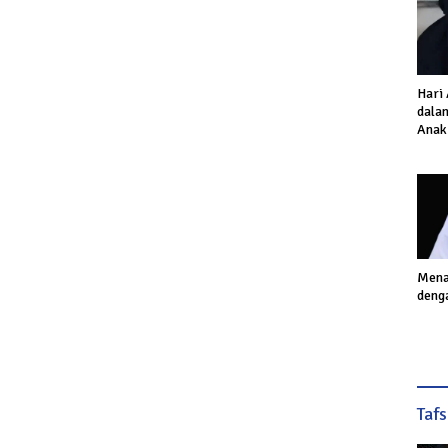
Hari
dalam
Anak
Inves
Akhi
Mena
deng
Taf