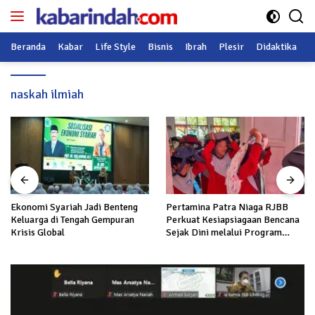
Langsung
ke
konten
Beranda
Kabar
Life Style
Bisnis
Ibrah
Plesir
Didaktika
O
naskah ilmiah
Ekonomi Syariah Jadi Benteng
Pertamina Patra Niaga RJBB
Keluarga di Tengah Gempuran
Perkuat Kesiapsiagaan Bencana
Krisis Global
Sejak Dini melalui Program
Panah Kesatria