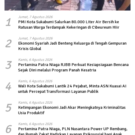
1
Jumat, 7 Agustus 2026
PMI Kota Sukabumi Salurkan 80.000 Liter Air Bersih ke
Ratusan Warga Terdampak Kekeringan di Cibeureum Hiir
2
Jumat, 7 Agustus 2026
Ekonomi Syariah Jadi Benteng Keluarga di Tengah Gempuran
Krisis Global
3
Kamis, 6 Agustus 2026
Pertamina Patra Niaga RJBB Perkuat Kesiapsiagaan Bencana
Sejak Dini melalui Program Panah Kesatria
4
Kamis, 6 Agustus 2026
Wali Kota Sukabumi Lantik 24 Pejabat, Minta ASN Kuasai AI
untuk Percepat Transformasi Layanan Publik
5
Kamis, 6 Agustus 2026
Ketimpangan Ekonomi Jadi Akar Meningkatnya Kriminalitas
Usia Produktif
6
Kamis, 6 Agustus 2026
Pertamina Patra Niaga, PLN Nusantara Power UP Rembang,
dan Rumah Zakat Hadirkan Layanan Psikososial bagi Anak