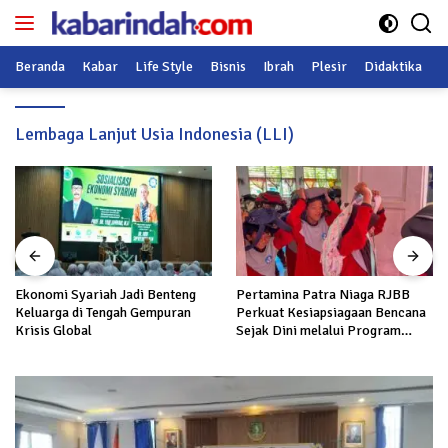
Langsung
ke
konten
Beranda
Kabar
Life Style
Bisnis
Ibrah
Plesir
Didaktika
O
Lembaga Lanjut Usia Indonesia (LLI)
Ekonomi Syariah Jadi Benteng
Pertamina Patra Niaga RJBB
Keluarga di Tengah Gempuran
Perkuat Kesiapsiagaan Bencana
Krisis Global
Sejak Dini melalui Program
Panah Kesatria