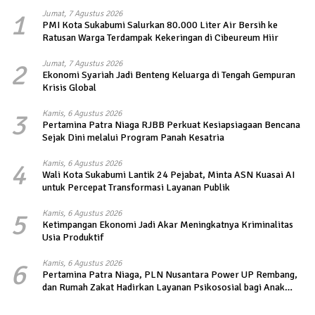
1
Jumat, 7 Agustus 2026
PMI Kota Sukabumi Salurkan 80.000 Liter Air Bersih ke
Ratusan Warga Terdampak Kekeringan di Cibeureum Hiir
2
Jumat, 7 Agustus 2026
Ekonomi Syariah Jadi Benteng Keluarga di Tengah Gempuran
Krisis Global
3
Kamis, 6 Agustus 2026
Pertamina Patra Niaga RJBB Perkuat Kesiapsiagaan Bencana
Sejak Dini melalui Program Panah Kesatria
4
Kamis, 6 Agustus 2026
Wali Kota Sukabumi Lantik 24 Pejabat, Minta ASN Kuasai AI
untuk Percepat Transformasi Layanan Publik
5
Kamis, 6 Agustus 2026
Ketimpangan Ekonomi Jadi Akar Meningkatnya Kriminalitas
Usia Produktif
6
Kamis, 6 Agustus 2026
Pertamina Patra Niaga, PLN Nusantara Power UP Rembang,
dan Rumah Zakat Hadirkan Layanan Psikososial bagi Anak
Penyintas Gempa di Sigi