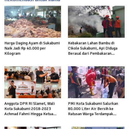
Harga Daging Ayam di Sukabumi
Kebakaran Lahan Bambu di
Naik Jadi Rp 40.000 per
Cikole Sukabumi, Api Diduga
Kilogram
Berasal dari Pembakaran
Sampah
Anggota DPR RI Slamet, Wali
PMI Kota Sukabumi Salurkan
Kota Sukabumi 2018-2023
80.000 Liter Air Bersih ke
Achmad Fahmi Hingga Ketua
Ratusan Warga Terdampak
DPD Kang Danny Panaskan
Kekeringan di Cibeureum Hiir
Mesin Politik di TOP PKS