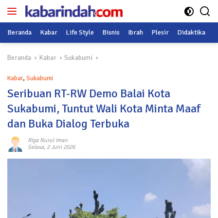
Langsung
ke
konten
Beranda
Kabar
Life Style
Bisnis
Ibrah
Plesir
Didaktika
O
Beranda
Kabar
Sukabumi
Kabar
,
Sukabumi
Seribuan RT-RW Demo Balai Kota
Sukabumi, Tuntut Wali Kota Minta Maaf
dan Buka Dialog Terbuka
Riga Nurul Iman
Selasa, 2 Juni 2026