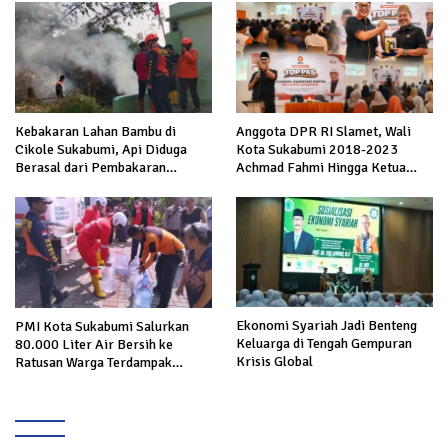
Kebakaran Lahan Bambu di
Anggota DPR RI Slamet, Wali
Cikole Sukabumi, Api Diduga
Kota Sukabumi 2018-2023
Berasal dari Pembakaran
Achmad Fahmi Hingga Ketua
Sampah
DPD Kang Danny Panaskan
Mesin Politik di TOP PKS
Sukabumi
Ekonomi Syariah Jadi Benteng
PMI Kota Sukabumi Salurkan
Keluarga di Tengah Gempuran
80.000 Liter Air Bersih ke
Krisis Global
Ratusan Warga Terdampak
Kekeringan di Cibeureum Hiir