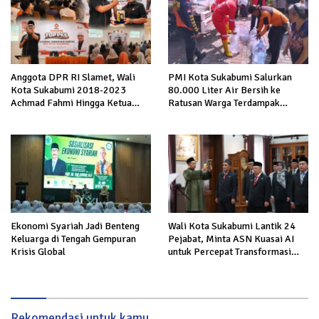
Anggota DPR RI Slamet, Wali
PMI Kota Sukabumi Salurkan
Kota Sukabumi 2018-2023
80.000 Liter Air Bersih ke
Achmad Fahmi Hingga Ketua
Ratusan Warga Terdampak
DPD Kang Danny Panaskan
Kekeringan di Cibeureum Hiir
Mesin Politik di TOP PKS
Sukabumi
Ekonomi Syariah Jadi Benteng
Wali Kota Sukabumi Lantik 24
Keluarga di Tengah Gempuran
Pejabat, Minta ASN Kuasai AI
Krisis Global
untuk Percepat Transformasi
Layanan Publik
Rekomendasi untuk kamu