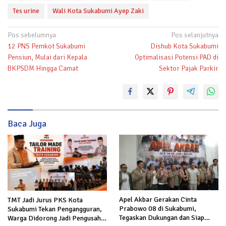
Tes urine
Wali Kota Sukabumi Ayep Zaki
Navigasi
Pos sebelumnya
Pos selanjutnya
12 PNS Pemkot Sukabumi
Dishub Kota Sukabumi
pos
Pensiun, Mulai dari Kepala
Optimalisasi Potensi PAD di
BKPSDM Hingga Camat
Sektor Pajak Parkir
Baca Juga
Apel Akbar Gerakan Cinta
TMT Jadi Jurus PKS Kota
Prabowo 08 di Sukabumi,
Sukabumi Tekan Pengangguran,
Tegaskan Dukungan dan Siap
Warga Didorong Jadi Pengusaha