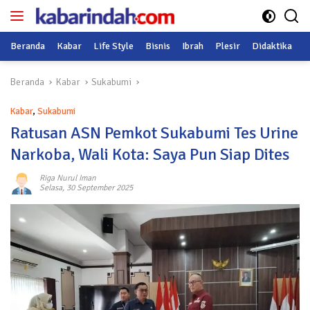
Langsung
ke
konten
Beranda
Kabar
Life Style
Bisnis
Ibrah
Plesir
Didaktika
O
Beranda
Kabar
Sukabumi
Kabar
,
Sukabumi
Ratusan ASN Pemkot Sukabumi Tes Urine
Narkoba, Wali Kota: Saya Pun Siap Dites
Riga Nurul Iman
Selasa, 30 September 2025