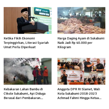
Hadapi Serangan terhadap
hingga Kerja ke Luar Negeri
Prabowo
Ketika Fikih Ekonomi
Harga Daging Ayam di Sukabumi
Terpinggirkan, Literasi Syariah
Naik Jadi Rp 40.000 per
Umat Perlu Diperkuat
Kilogram
Kebakaran Lahan Bambu di
Anggota DPR RI Slamet, Wali
Cikole Sukabumi, Api Diduga
Kota Sukabumi 2018-2023
Berasal dari Pembakaran
Achmad Fahmi Hingga Ketua
Sampah
DPD Kang Danny Panaskan
Mesin Politik di TOP PKS