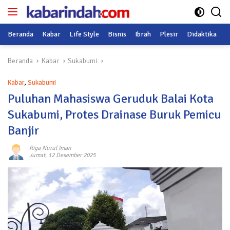
Langsung
ke
konten
Beranda
Kabar
Life Style
Bisnis
Ibrah
Plesir
Didaktika
O
Beranda
Kabar
Sukabumi
Kabar
,
Sukabumi
Puluhan Mahasiswa Geruduk Balai Kota
Sukabumi, Protes Drainase Buruk Pemicu
Banjir
Riga Nurul Iman
Jumat, 12 Desember 2025