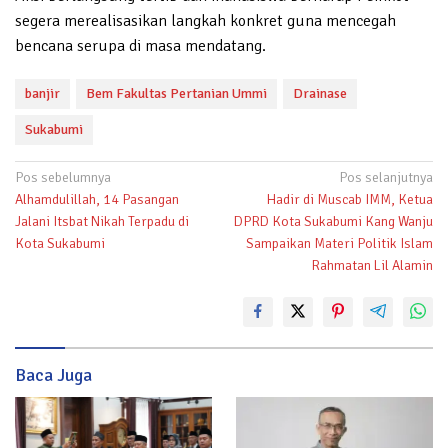
segera merealisasikan langkah konkret guna mencegah
bencana serupa di masa mendatang.
banjir
Bem Fakultas Pertanian Ummi
Drainase
Sukabumi
Navigasi
Pos sebelumnya
Pos selanjutnya
Alhamdulillah, 14 Pasangan
Hadir di Muscab IMM, Ketua
pos
Jalani Itsbat Nikah Terpadu di
DPRD Kota Sukabumi Kang Wanju
Kota Sukabumi
Sampaikan Materi Politik Islam
Rahmatan Lil Alamin
Baca Juga