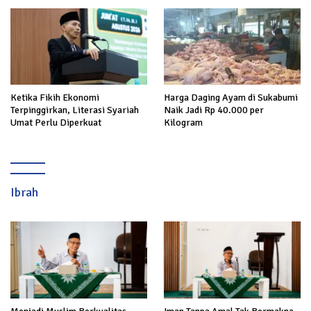
hingga Kerja ke Luar Negeri
Hadapi Serangan terhadap
Prabowo
Ketika Fikih Ekonomi
Harga Daging Ayam di Sukabumi
Terpinggirkan, Literasi Syariah
Naik Jadi Rp 40.000 per
Umat Perlu Diperkuat
Kilogram
Ibrah