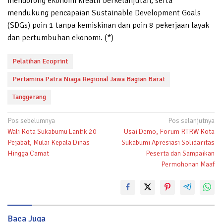
mendorong ekonomi kreatif berkelanjutan, serta
mendukung pencapaian Sustainable Development Goals
(SDGs) poin 1 tanpa kemiskinan dan poin 8 pekerjaan layak
dan pertumbuhan ekonomi. (*)
Pelatihan Ecoprint
Pertamina Patra Niaga Regional Jawa Bagian Barat
Tanggerang
Navigasi
Pos sebelumnya
Pos selanjutnya
Wali Kota Sukabumu Lantik 20
Usai Demo, Forum RTRW Kota
pos
Pejabat, Mulai Kepala Dinas
Sukabumi Apresiasi Solidaritas
Hingga Camat
Peserta dan Sampaikan
Permohonan Maaf
Baca Juga