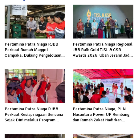
Pertamina Patra Niaga RJBB
Pertamina Patra Niaga Regional
Perkuat Rumah Maggot
JBB Raih Gold TJSL & CSR
Campaka, Dukung Pengelolaan
Awards 2026, Ubah Jerami Jadi
Sampah di Kota Bandung
Peluang Ekonomi
Pertamina Patra Niaga RJBB
Pertamina Patra Niaga, PLN
Perkuat Kesiapsiagaan Bencana
Nusantara Power UP Rembang,
Sejak Dini melalui Program
dan Rumah Zakat Hadirkan
Panah Kesatria
Layanan Psikososial bagi Anak
Penyintas Gempa di Sigi