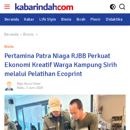
Langsung
ke
konten
Beranda
Kabar
Life Style
Bisnis
Ibrah
Plesir
Didaktika
O
Beranda
Bisnis
Bisnis
Pertamina Patra Niaga RJBB Perkuat
Ekonomi Kreatif Warga Kampung Sirih
melalui Pelatihan Ecoprint
Riga Nurul Iman
Rabu, 3 Juni 2026