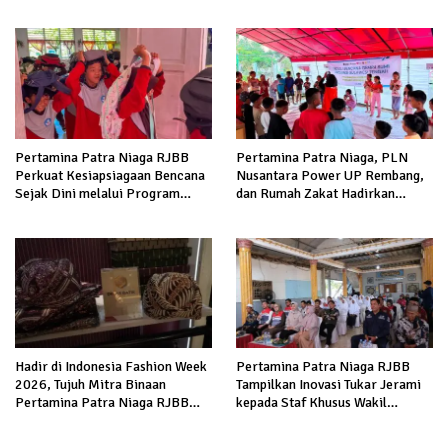
Sampah di Kota Bandung
Peluang Ekonomi
Pertamina Patra Niaga RJBB
Pertamina Patra Niaga, PLN
Perkuat Kesiapsiagaan Bencana
Nusantara Power UP Rembang,
Sejak Dini melalui Program
dan Rumah Zakat Hadirkan
Panah Kesatria
Layanan Psikososial bagi Anak
Penyintas Gempa di Sigi
Hadir di Indonesia Fashion Week
Pertamina Patra Niaga RJBB
2026, Tujuh Mitra Binaan
Tampilkan Inovasi Tukar Jerami
Pertamina Patra Niaga RJBB
kepada Staf Khusus Wakil
Perluas Akses Pasar dan Jejaring
Presiden
Bisnis