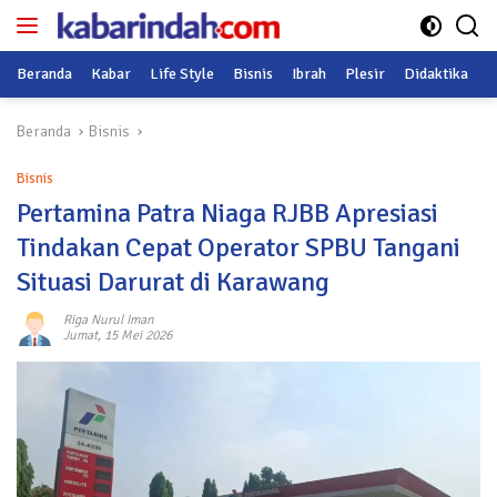
Langsung
ke
konten
Beranda
Kabar
Life Style
Bisnis
Ibrah
Plesir
Didaktika
O
Beranda
Bisnis
Bisnis
Pertamina Patra Niaga RJBB Apresiasi
Tindakan Cepat Operator SPBU Tangani
Situasi Darurat di Karawang
Riga Nurul Iman
Jumat, 15 Mei 2026