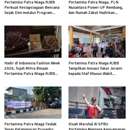
Pertamina Patra Niaga RJBB
Pertamina Patra Niaga, PLN
Perkuat Kesiapsiagaan Bencana
Nusantara Power UP Rembang,
Sejak Dini melalui Program
dan Rumah Zakat Hadirkan
Panah Kesatria
Layanan Psikososial bagi Anak
Penyintas Gempa di Sigi
Hadir di Indonesia Fashion Week
Pertamina Patra Niaga RJBB
2026, Tujuh Mitra Binaan
Tampilkan Inovasi Tukar Jerami
Pertamina Patra Niaga RJBB
kepada Staf Khusus Wakil
Perluas Akses Pasar dan Jejaring
Presiden
Bisnis
Pertamina Patra Niaga Tindak
Kisah Marshal di SPBU
Tegas Pelanggaran Prosedur
Pertamina Menjaga Kenyamanan