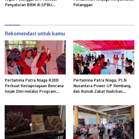
Penyaluran BBM di SPBU
Pelanggan
34.41316 Karawang
Rekomendasi untuk kamu
Pertamina Patra Niaga RJBB
Pertamina Patra Niaga, PLN
Perkuat Kesiapsiagaan Bencana
Nusantara Power UP Rembang,
Sejak Dini melalui Program
dan Rumah Zakat Hadirkan
Panah Kesatria
Layanan Psikososial bagi Anak
Penyintas Gempa di Sigi