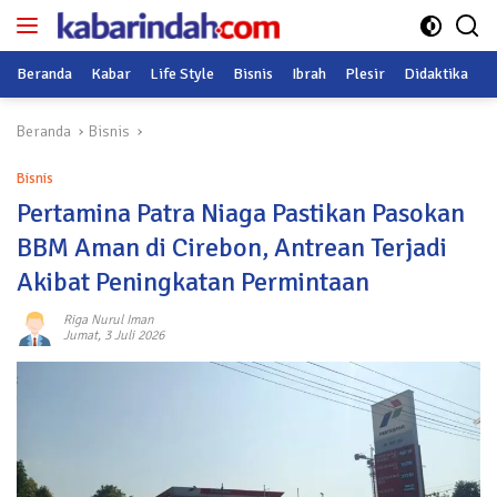
Langsung
ke
konten
Beranda
Kabar
Life Style
Bisnis
Ibrah
Plesir
Didaktika
O
Beranda
Bisnis
Bisnis
Pertamina Patra Niaga Pastikan Pasokan
BBM Aman di Cirebon, Antrean Terjadi
Akibat Peningkatan Permintaan
Riga Nurul Iman
Jumat, 3 Juli 2026