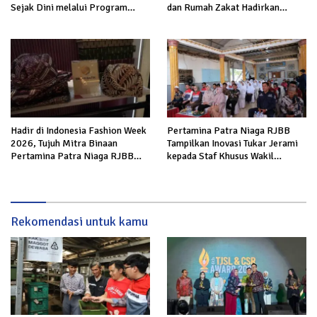
Sejak Dini melalui Program
dan Rumah Zakat Hadirkan
Panah Kesatria
Layanan Psikososial bagi Anak
Penyintas Gempa di Sigi
Hadir di Indonesia Fashion Week
Pertamina Patra Niaga RJBB
2026, Tujuh Mitra Binaan
Tampilkan Inovasi Tukar Jerami
Pertamina Patra Niaga RJBB
kepada Staf Khusus Wakil
Perluas Akses Pasar dan Jejaring
Presiden
Bisnis
Rekomendasi untuk kamu