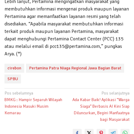
Lebih lanjut, Pertamina mengingatkan masyarakat yang
membutuhkan informasi mengenai produk maupun layanan
Pertamina agar memanfaatkan layanan resmi yang telah
disediakan. “Apabila masyarakat membutuhkan informasi
terkait produk maupun layanan Pertamina, masyarakat
dapat menghubungi Pertamina Contact Center (PCC) 135
atau melalui email di pcc135@pertamina.com,” pungkas
Arya. (*)
cirebon
Pertamina Patra Niaga Regional Jawa Bagian Barat
SPBU
Navigasi
Pos sebelumnya
Pos selanjutnya
BMKG : Hampir Separuh Wilayah
Ada Kabar Baik! Aplikasi “Warga
pos
Indonesia Masuki Musim
Siaga” Berbasis AI Kini Siap
Kemarau
Diluncurkan, Begini Manfaatnya
bagi Masyarakat