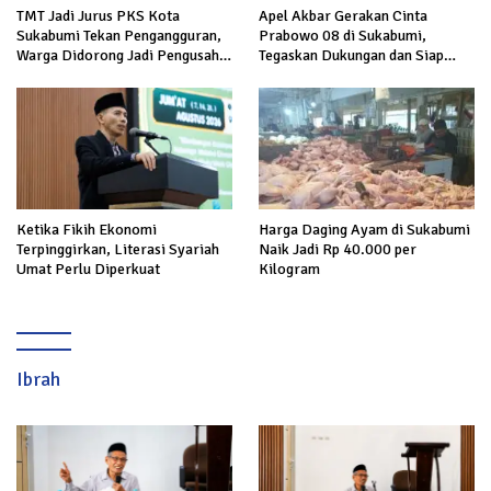
TMT Jadi Jurus PKS Kota
Apel Akbar Gerakan Cinta
Sukabumi Tekan Pengangguran,
Prabowo 08 di Sukabumi,
Warga Didorong Jadi Pengusaha
Tegaskan Dukungan dan Siap
hingga Kerja ke Luar Negeri
Hadapi Serangan terhadap
Prabowo
Ketika Fikih Ekonomi
Harga Daging Ayam di Sukabumi
Terpinggirkan, Literasi Syariah
Naik Jadi Rp 40.000 per
Umat Perlu Diperkuat
Kilogram
Ibrah