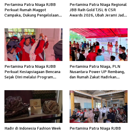
Pertamina Patra Niaga RJBB
Pertamina Patra Niaga Regional
Perkuat Rumah Maggot
JBB Raih Gold TJSL & CSR
Campaka, Dukung Pengelolaan
Awards 2026, Ubah Jerami Jadi
Sampah di Kota Bandung
Peluang Ekonomi
Pertamina Patra Niaga RJBB
Pertamina Patra Niaga, PLN
Perkuat Kesiapsiagaan Bencana
Nusantara Power UP Rembang,
Sejak Dini melalui Program
dan Rumah Zakat Hadirkan
Panah Kesatria
Layanan Psikososial bagi Anak
Penyintas Gempa di Sigi
Hadir di Indonesia Fashion Week
Pertamina Patra Niaga RJBB