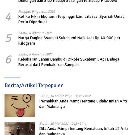
Dukungan dan Siap Hadapi Serangan terhadap Prabowo
4
Minggu, 9 Agustus 2026
Ketika Fikih Ekonomi Terpinggirkan, Literasi Syariah Umat
Perlu Diperkuat
5
Sabtu, 8 Agustus 2026
Harga Daging Ayam di Sukabumi Naik Jadi Rp 40.000 per
Kilogram
6
Sabtu, 8 Agustus 2026
Kebakaran Lahan Bambu di Cikole Sukabumi, Api Diduga
Berasal dari Pembakaran Sampah
Berita/Artikel Terpopuler
Senin, 14 Maret 2022
3123 Lihat
Pernahkah Anda Mimpi tentang Lidah? Inilah Arti
dan Maknanya
Senin, 10 Mei 2021
2424 Lihat
Bila Anda Mimpi tentang Kemaluan, Inilah 15 Arti
dan Maknanya