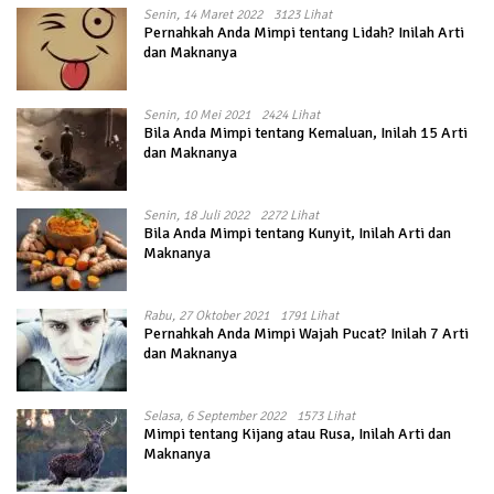
Senin, 14 Maret 2022
3123 Lihat
Pernahkah Anda Mimpi tentang Lidah? Inilah Arti
dan Maknanya
Senin, 10 Mei 2021
2424 Lihat
Bila Anda Mimpi tentang Kemaluan, Inilah 15 Arti
dan Maknanya
Senin, 18 Juli 2022
2272 Lihat
Bila Anda Mimpi tentang Kunyit, Inilah Arti dan
Maknanya
Rabu, 27 Oktober 2021
1791 Lihat
Pernahkah Anda Mimpi Wajah Pucat? Inilah 7 Arti
dan Maknanya
Selasa, 6 September 2022
1573 Lihat
Mimpi tentang Kijang atau Rusa, Inilah Arti dan
Maknanya