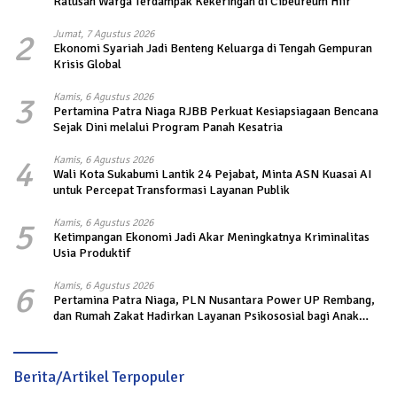
Ratusan Warga Terdampak Kekeringan di Cibeureum Hiir
2
Jumat, 7 Agustus 2026
Ekonomi Syariah Jadi Benteng Keluarga di Tengah Gempuran
Krisis Global
3
Kamis, 6 Agustus 2026
Pertamina Patra Niaga RJBB Perkuat Kesiapsiagaan Bencana
Sejak Dini melalui Program Panah Kesatria
4
Kamis, 6 Agustus 2026
Wali Kota Sukabumi Lantik 24 Pejabat, Minta ASN Kuasai AI
untuk Percepat Transformasi Layanan Publik
5
Kamis, 6 Agustus 2026
Ketimpangan Ekonomi Jadi Akar Meningkatnya Kriminalitas
Usia Produktif
6
Kamis, 6 Agustus 2026
Pertamina Patra Niaga, PLN Nusantara Power UP Rembang,
dan Rumah Zakat Hadirkan Layanan Psikososial bagi Anak
Penyintas Gempa di Sigi
Berita/Artikel Terpopuler