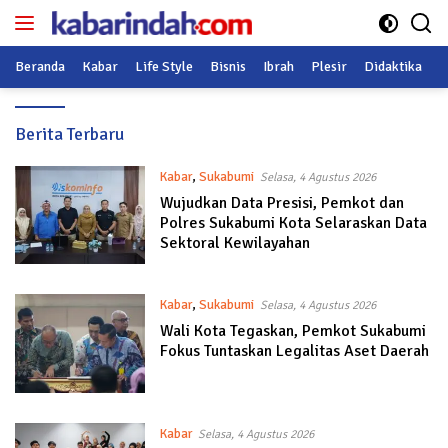
Langsung
ke
konten
Beranda
Kabar
Life Style
Bisnis
Ibrah
Plesir
Didaktika
O
Kabarindah.com
Berita Terbaru
Kabar
,
Sukabumi
Selasa, 4 Agustus 2026
Wujudkan Data Presisi, Pemkot dan
Polres Sukabumi Kota Selaraskan Data
Sektoral Kewilayahan
Kabar
,
Sukabumi
Selasa, 4 Agustus 2026
Wali Kota Tegaskan, Pemkot Sukabumi
Fokus Tuntaskan Legalitas Aset Daerah
Kabar
Selasa, 4 Agustus 2026