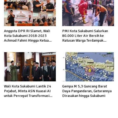
Anggota DPR RI Slamet, Wali
PMI Kota Sukabumi Salurkan
Kota Sukabumi 2018-2023
80.000 Liter Air Bersih ke
Achmad Fahmi Hingga Ketua
Ratusan Warga Terdampak
DPD Kang Danny Panaskan
Kekeringan di Cibeureum Hiir
Mesin Politik di TOP PKS
Sukabumi
Wali Kota Sukabumi Lantik 24
Gempa M 5,3 Guncang Barat
Pejabat, Minta ASN Kuasai AI
Daya Pangandaran, Getarannya
untuk Percepat Transformasi
Dirasakan hingga Sukabumi
Layanan Publik