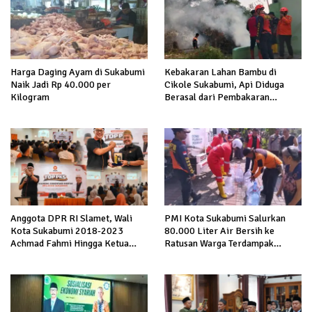
Harga Daging Ayam di Sukabumi
Kebakaran Lahan Bambu di
Naik Jadi Rp 40.000 per
Cikole Sukabumi, Api Diduga
Kilogram
Berasal dari Pembakaran
Sampah
Anggota DPR RI Slamet, Wali
PMI Kota Sukabumi Salurkan
Kota Sukabumi 2018-2023
80.000 Liter Air Bersih ke
Achmad Fahmi Hingga Ketua
Ratusan Warga Terdampak
DPD Kang Danny Panaskan
Kekeringan di Cibeureum Hiir
Mesin Politik di TOP PKS
Sukabumi