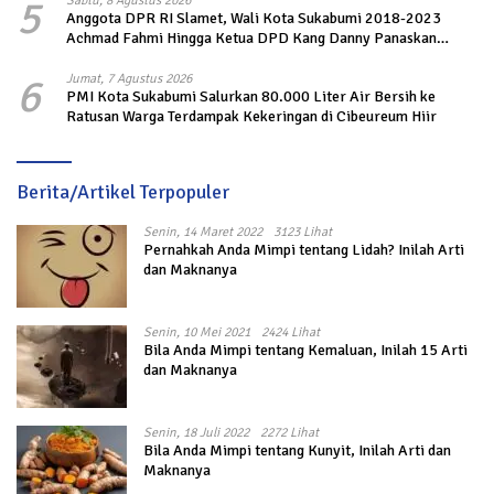
5
Sabtu, 8 Agustus 2026
Anggota DPR RI Slamet, Wali Kota Sukabumi 2018-2023
Achmad Fahmi Hingga Ketua DPD Kang Danny Panaskan
Mesin Politik di TOP PKS Sukabumi
6
Jumat, 7 Agustus 2026
PMI Kota Sukabumi Salurkan 80.000 Liter Air Bersih ke
Ratusan Warga Terdampak Kekeringan di Cibeureum Hiir
Berita/Artikel Terpopuler
Senin, 14 Maret 2022
3123 Lihat
Pernahkah Anda Mimpi tentang Lidah? Inilah Arti
dan Maknanya
Senin, 10 Mei 2021
2424 Lihat
Bila Anda Mimpi tentang Kemaluan, Inilah 15 Arti
dan Maknanya
Senin, 18 Juli 2022
2272 Lihat
Bila Anda Mimpi tentang Kunyit, Inilah Arti dan
Maknanya