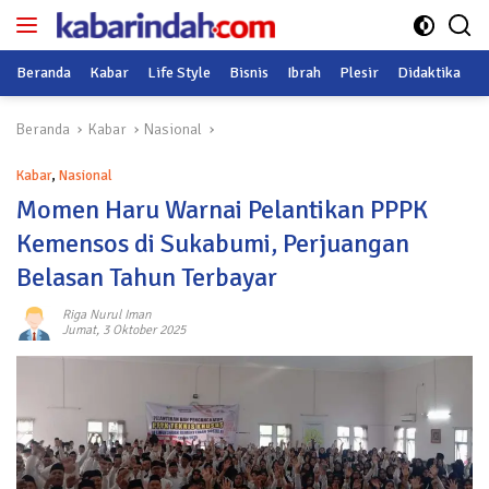
Langsung
ke
konten
Beranda
Kabar
Life Style
Bisnis
Ibrah
Plesir
Didaktika
O
Beranda
Kabar
Nasional
Kabar
,
Nasional
Momen Haru Warnai Pelantikan PPPK
Kemensos di Sukabumi, Perjuangan
Belasan Tahun Terbayar
Riga Nurul Iman
Jumat, 3 Oktober 2025