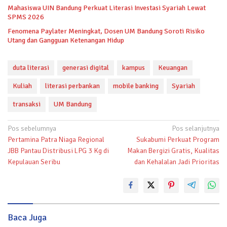
Mahasiswa UIN Bandung Perkuat Literasi Investasi Syariah Lewat
SPMS 2026
Fenomena Paylater Meningkat, Dosen UM Bandung Soroti Risiko
Utang dan Gangguan Ketenangan Hidup
duta literasi
generasi digital
kampus
Keuangan
Kuliah
literasi perbankan
mobile banking
Syariah
transaksi
UM Bandung
Navigasi
Pos sebelumnya
Pos selanjutnya
Pertamina Patra Niaga Regional
Sukabumi Perkuat Program
pos
JBB Pantau Distribusi LPG 3 Kg di
Makan Bergizi Gratis, Kualitas
Kepulauan Seribu
dan Kehalalan Jadi Prioritas
Baca Juga