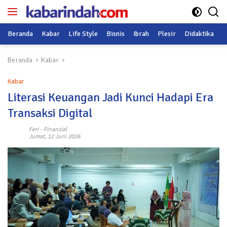
Langsung
ke
konten
Beranda
Kabar
Life Style
Bisnis
Ibrah
Plesir
Didaktika
O
Beranda
Kabar
Kabar
Literasi Keuangan Jadi Kunci Hadapi Era
Transaksi Digital
Feri
-
Finansial
Jumat, 12 Juni 2026