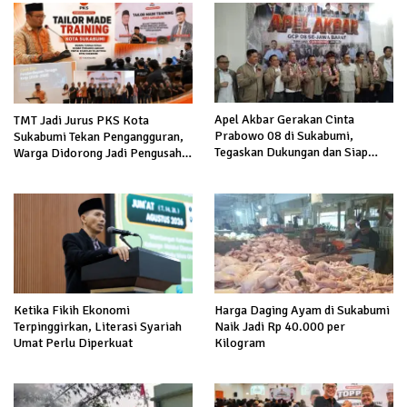
Apel Akbar Gerakan Cinta
TMT Jadi Jurus PKS Kota
Prabowo 08 di Sukabumi,
Sukabumi Tekan Pengangguran,
Tegaskan Dukungan dan Siap
Warga Didorong Jadi Pengusaha
Hadapi Serangan terhadap
hingga Kerja ke Luar Negeri
Prabowo
Harga Daging Ayam di Sukabumi
Ketika Fikih Ekonomi
Naik Jadi Rp 40.000 per
Terpinggirkan, Literasi Syariah
Kilogram
Umat Perlu Diperkuat