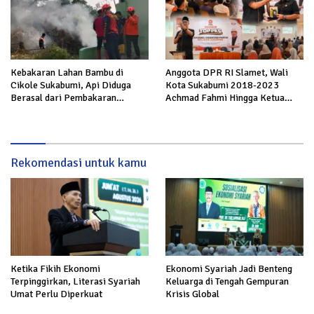
Kebakaran Lahan Bambu di
Anggota DPR RI Slamet, Wali
Cikole Sukabumi, Api Diduga
Kota Sukabumi 2018-2023
Berasal dari Pembakaran
Achmad Fahmi Hingga Ketua
Sampah
DPD Kang Danny Panaskan
Mesin Politik di TOP PKS
Sukabumi
Rekomendasi untuk kamu
Ketika Fikih Ekonomi
Ekonomi Syariah Jadi Benteng
Terpinggirkan, Literasi Syariah
Keluarga di Tengah Gempuran
Umat Perlu Diperkuat
Krisis Global