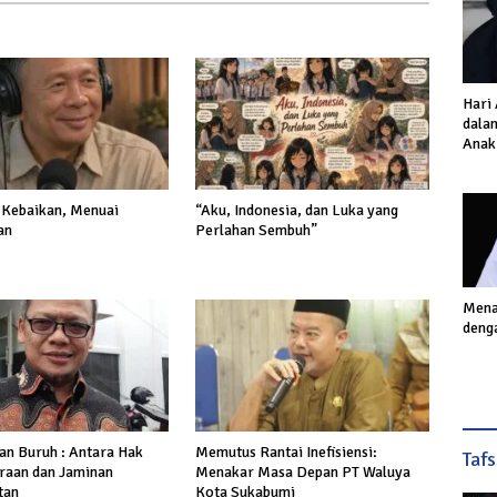
Hari
dalam
Anak
Inves
Akhi
Kebaikan, Menuai
“Aku, Indonesia, dan Luka yang
an
Perlahan Sembuh”
Mena
deng
n Buruh : Antara Hak
Memutus Rantai Inefisiensi:
Taf
raan dan Jaminan
Menakar Masa Depan PT Waluya
tan
Kota Sukabumi