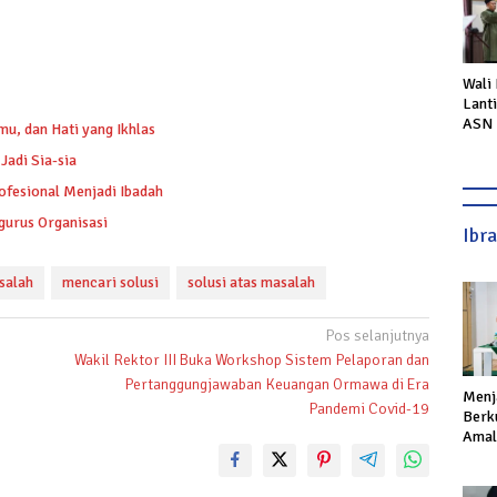
Wali
Lant
ASN 
mu, dan Hati yang Ikhlas
Perc
adi Sia-sia
Laya
ofesional Menjadi Ibadah
gurus Organisasi
Ibr
salah
mencari solusi
solusi atas masalah
Pos selanjutnya
0
Wakil Rektor III Buka Workshop Sistem Pelaporan dan
Pertanggungjawaban Keuangan Ormawa di Era
Menj
Pandemi Covid-19
Berku
Amal,
Ikhla