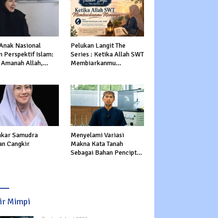
 Anak Nasional
Pelukan Langit The
 Perspektif Islam:
Series : Ketika Allah SWT
 Amanah Allah,
Membiarkanmu
tasi Dunia dan
Menangis
rat
kar Samudra
Menyelami Variasi
an Cangkir
Makna Kata Tanah
Sebagai Bahan Pencipta
Manusia dalam Al-Qur’an
sir Mimpi