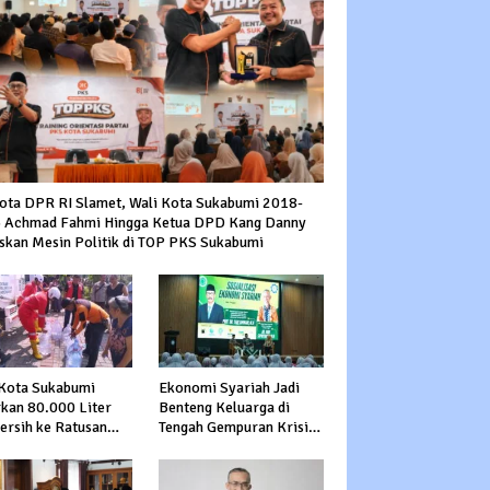
ota DPR RI Slamet, Wali Kota Sukabumi 2018-
 Achmad Fahmi Hingga Ketua DPD Kang Danny
skan Mesin Politik di TOP PKS Sukabumi
Kota Sukabumi
Ekonomi Syariah Jadi
rkan 80.000 Liter
Benteng Keluarga di
Bersih ke Ratusan
Tengah Gempuran Krisis
a Terdampak
Global
ringan di Cibeureum