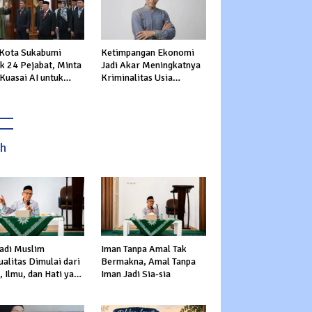
 Kota Sukabumi
Ketimpangan Ekonomi
ik 24 Pejabat, Minta
Jadi Akar Meningkatnya
Kuasai AI untuk
Kriminalitas Usia
epat Transformasi
Produktif
nan Publik
ah
adi Muslim
Iman Tanpa Amal Tak
alitas Dimulai dari
Bermakna, Amal Tanpa
 Ilmu, dan Hati yang
Iman Jadi Sia-sia
s