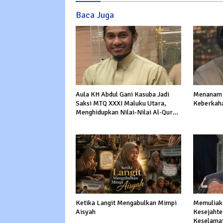
Baca Juga
Aula KH Abdul Gani Kasuba Jadi
Menanam 
Saksi MTQ XXXI Maluku Utara,
Keberkah
Menghidupkan Nilai-Nilai Al-Quran
dalam Kehidupan
Ketika Langit Mengabulkan Mimpi
Memuliaka
Aisyah
Kesejahte
Keselama