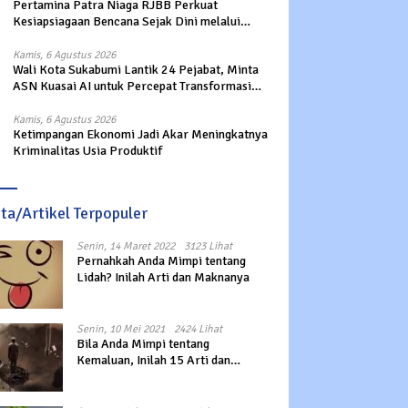
Pertamina Patra Niaga RJBB Perkuat
Kesiapsiagaan Bencana Sejak Dini melalui
Program Panah Kesatria
Kamis, 6 Agustus 2026
Wali Kota Sukabumi Lantik 24 Pejabat, Minta
ASN Kuasai AI untuk Percepat Transformasi
Layanan Publik
Kamis, 6 Agustus 2026
Ketimpangan Ekonomi Jadi Akar Meningkatnya
Kriminalitas Usia Produktif
ita/Artikel Terpopuler
Senin, 14 Maret 2022
3123 Lihat
Pernahkah Anda Mimpi tentang
Lidah? Inilah Arti dan Maknanya
Senin, 10 Mei 2021
2424 Lihat
Bila Anda Mimpi tentang
Kemaluan, Inilah 15 Arti dan
Maknanya