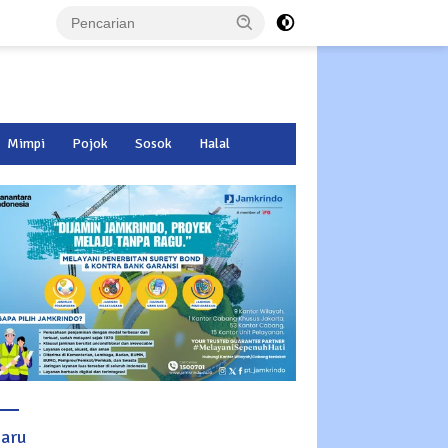
Mimpi
Pojok
Sosok
Halal
baru