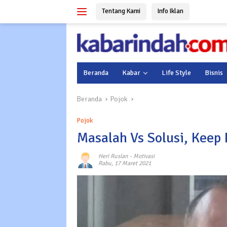
Langsung
Tentang Kami
Info Iklan
ke
konten
Beranda
Kabar
Life Style
Bisnis
Beranda
Pojok
Pojok
Masalah Vs Solusi, Keep 
Heri Ruslan
-
Motivasi
Rabu, 17 Maret 2021