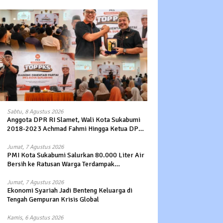
Sabtu, 8 Agustus 2026
Anggota DPR RI Slamet, Wali Kota Sukabumi
2018-2023 Achmad Fahmi Hingga Ketua DPD
Kang Danny Panaskan Mesin Politik di TOP
PKS Sukabumi
Jumat, 7 Agustus 2026
PMI Kota Sukabumi Salurkan 80.000 Liter Air
Bersih ke Ratusan Warga Terdampak
Kekeringan di Cibeureum Hiir
Jumat, 7 Agustus 2026
Ekonomi Syariah Jadi Benteng Keluarga di
Tengah Gempuran Krisis Global
Kamis, 6 Agustus 2026