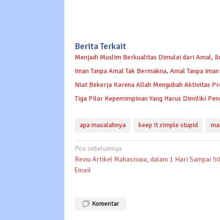
Berita Terkait
Menjadi Muslim Berkualitas Dimulai dari Amal, Il
Iman Tanpa Amal Tak Bermakna, Amal Tanpa Iman J
Niat Bekerja Karena Allah Mengubah Aktivitas Pr
Tiga Pilar Kepemimpinan Yang Harus Dimiliki Pen
apa masalahnya
keep it simple stupid
ma
Navigasi
Pos sebelumnya
Reviu Artikel Mahasiswa, dalam 1 Hari Sampai 5
pos
Email
Komentar