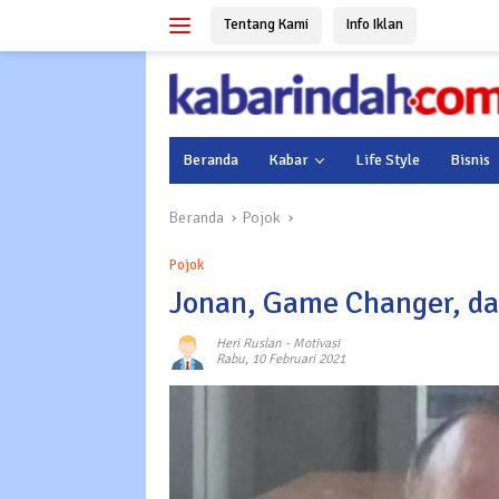
Langsung
Tentang Kami
Info Iklan
ke
konten
Beranda
Kabar
Life Style
Bisnis
Beranda
Pojok
Pojok
Jonan, Game Changer, d
Heri Ruslan
-
Motivasi
Rabu, 10 Februari 2021