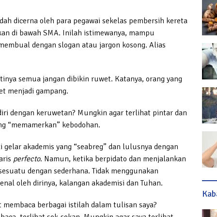
ah dicerna oleh para pegawai sekelas pembersih kereta
ikan di bawah SMA. Inilah istimewanya, mampu
embual dengan slogan atau jargon kosong. Alias
rtinya semua jangan dibikin ruwet. Katanya, orang yang
et menjadi gampang.
iri dengan keruwetan? Mungkin agar terlihat pintar dan
dang “memamerkan” kebodohan.
ai gelar akademis yang “seabreg” dan lulusnya dengan
aris
perfecto
. Namun, ketika berpidato dan menjalankan
n sesuatu dengan sederhana. Tidak menggunakan
enal oleh dirinya, kalangan akademisi dan Tuhan.
Kab
embaca berbagai istilah dalam tulisan saya?