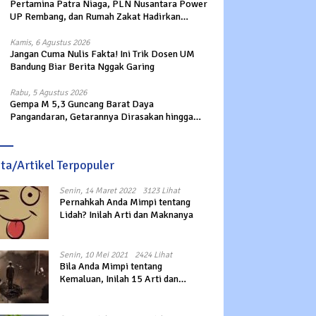
Pertamina Patra Niaga, PLN Nusantara Power
UP Rembang, dan Rumah Zakat Hadirkan
Layanan Psikososial bagi Anak Penyintas
Gempa di Sigi
Kamis, 6 Agustus 2026
Jangan Cuma Nulis Fakta! Ini Trik Dosen UM
Bandung Biar Berita Nggak Garing
Rabu, 5 Agustus 2026
Gempa M 5,3 Guncang Barat Daya
Pangandaran, Getarannya Dirasakan hingga
Sukabumi
ita/Artikel Terpopuler
Senin, 14 Maret 2022
3123 Lihat
Pernahkah Anda Mimpi tentang
Lidah? Inilah Arti dan Maknanya
Senin, 10 Mei 2021
2424 Lihat
Bila Anda Mimpi tentang
Kemaluan, Inilah 15 Arti dan
Maknanya