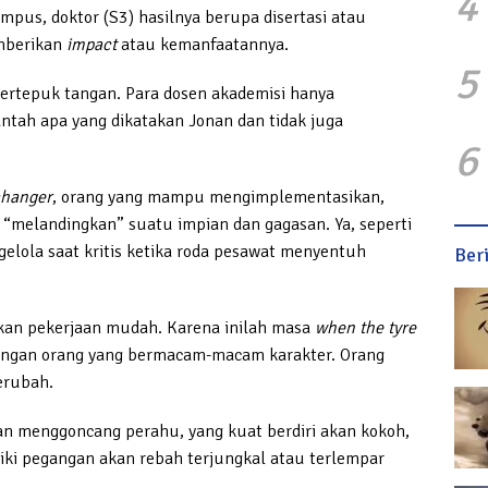
4
mpus, doktor (S3) hasilnya berupa disertasi atau
emberikan
impact
atau kemanfaatannya.
5
ertepuk tangan. Para dosen akademisi hanya
tah apa yang dikatakan Jonan dan tidak juga
6
hanger
, orang yang mampu mengimplementasikan,
elandingkan” suatu impian dan gagasan. Ya, seperti
lola saat kritis ketika roda pesawat menyentuh
Ber
kan pekerjaan mudah. Karena inilah masa
when the tyre
engan orang yang bermacam-macam karakter. Orang
erubah.
an menggoncang perahu, yang kuat berdiri akan kokoh,
liki pegangan akan rebah terjungkal atau terlempar