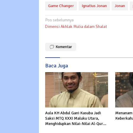
Game Changer
Ignatius Jonan
Jonan
Navigasi
Pos sebelumnya
Dimensi Akhlak Mulia dalam Shalat
pos
Komentar
Baca Juga
Aula KH Abdul Gani Kasuba Jadi
Menanam 
Saksi MTQ XXXI Maluku Utara,
Keberkah
Menghidupkan Nilai-Nilai Al-Quran
dalam Kehidupan