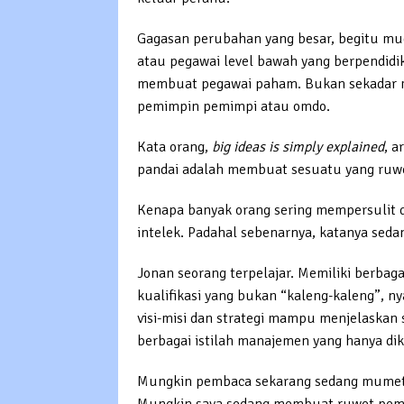
Gagasan perubahan yang besar, begitu mud
atau pegawai level bawah yang berpendid
membuat pegawai paham. Bukan sekadar m
pemimpin pemimpi atau omdo.
Kata orang,
big ideas is simply explained
, a
pandai adalah membuat sesuatu yang ruw
Kenapa banyak orang sering mempersulit d
intelek. Padahal sebenarnya, katanya se
Jonan seorang terpelajar. Memiliki berbag
kualifikasi yang bukan “kaleng-kaleng”, ny
visi-misi dan strategi mampu menjelaska
berbagai istilah manajemen yang hanya dik
Mungkin pembaca sekarang sedang mumet m