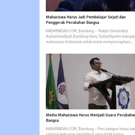
Mahasiswa Harus Jadi Pembelajar Sejati dan
Penggerak Perubahan Bangsa
KABARINDAH.COM, Bandung — Rektor Universitas
Muhammadiyah Bandung Herry Suhardiyanto mengaj
mahasiswa Indonesia untuk mulai mempersiapkan…
Media Mahasiswa Harus Menjadi Suara Perubaha
Bangsa
KABARINDAH.COM, Bandung – Pers kampus harus tam
sebagai kekuatan intelektual yang tidak hanya