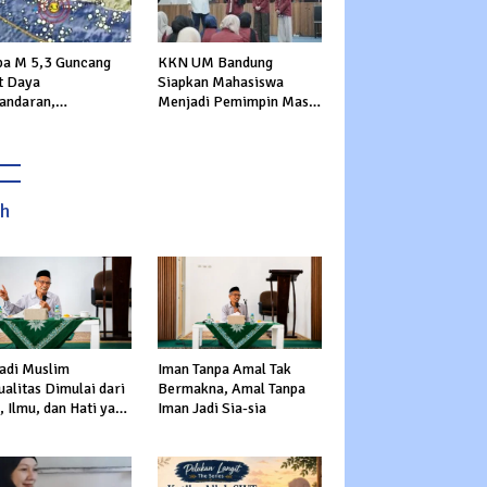
a M 5,3 Guncang
KKN UM Bandung
t Daya
Siapkan Mahasiswa
andaran,
Menjadi Pemimpin Masa
rannya Dirasakan
Depan
ga Sukabumi
ah
adi Muslim
Iman Tanpa Amal Tak
alitas Dimulai dari
Bermakna, Amal Tanpa
 Ilmu, dan Hati yang
Iman Jadi Sia-sia
s