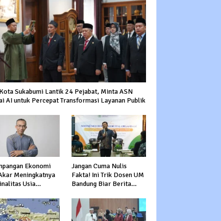
 Kota Sukabumi Lantik 24 Pejabat, Minta ASN
ai AI untuk Percepat Transformasi Layanan Publik
mpangan Ekonomi
Jangan Cuma Nulis
 Akar Meningkatnya
Fakta! Ini Trik Dosen UM
nalitas Usia
Bandung Biar Berita
uktif
Nggak Garing