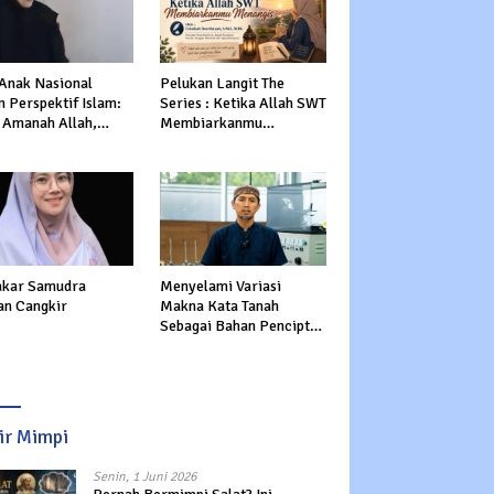
 Anak Nasional
Pelukan Langit The
 Perspektif Islam:
Series : Ketika Allah SWT
 Amanah Allah,
Membiarkanmu
tasi Dunia dan
Menangis
rat
kar Samudra
Menyelami Variasi
an Cangkir
Makna Kata Tanah
Sebagai Bahan Pencipta
Manusia dalam Al-Qur’an
sir Mimpi
Senin, 1 Juni 2026