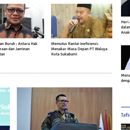
Hari
dalam
Anak
Inves
Akhi
n Buruh : Antara Hak
Memutus Rantai Inefisiensi:
raan dan Jaminan
Menakar Masa Depan PT Waluya
tan
Kota Sukabumi
Mena
deng
Taf