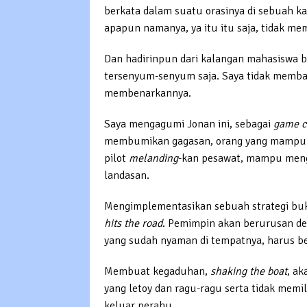
berkata dalam suatu orasinya di sebuah ka
apapun namanya, ya itu itu saja, tidak m
Dan hadirinpun dari kalangan mahasiswa b
tersenyum-senyum saja. Saya tidak memban
membenarkannya.
Saya mengagumi Jonan ini, sebagai
game c
membumikan gagasan, orang yang mampu “m
pilot
melanding
-kan pesawat, mampu menge
landasan.
Mengimplementasikan sebuah strategi bu
hits the road
. Pemimpin akan berurusan d
yang sudah nyaman di tempatnya, harus b
Membuat kegaduhan,
shaking the boat
, ak
yang letoy dan ragu-ragu serta tidak memi
keluar perahu.