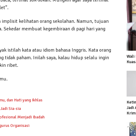
a, terlihat sok-sokan. Mungkin agar saya terlihat
et”.
a implisit kelihatan orang sekolahan. Namun, tujuan
a. Sekedar membuat kegembiraan di pagi hari yang
k istilah kata atau idiom bahasa Inggris. Kata orang
Wali
 tidak paham. Inilah saya, kalau hidup selalu ingin
Kuas
in ribet.
nmu.
mu, dan Hati yang Ikhlas
Keti
Jadi
adi Sia-sia
Krimi
ofesional Menjadi Ibadah
Prod
gurus Organisasi