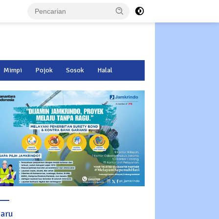
Mimpi
Pojok
Sosok
Halal
baru