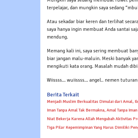
Mungkin saya sedang membuat ruwet pembac
terpelajar, dan mungkin saya sedang “mbul
Atau sekadar biar keren dan terlihat secar
saya hanya ingin membuat Anda santai saj
mendung.
Memang kali ini, saya sering membuat banya
biar jangan malu-maluin. Meski banyak yang
mengikuti kata orang. Masalah mudah dibik
Wiissss… wuiissss… angel.. nemen tutura
Berita Terkait
Menjadi Muslim Berkualitas Dimulai dari Amal, Il
Iman Tanpa Amal Tak Bermakna, Amal Tanpa Iman J
Niat Bekerja Karena Allah Mengubah Aktivitas Pr
Tiga Pilar Kepemimpinan Yang Harus Dimiliki Pen