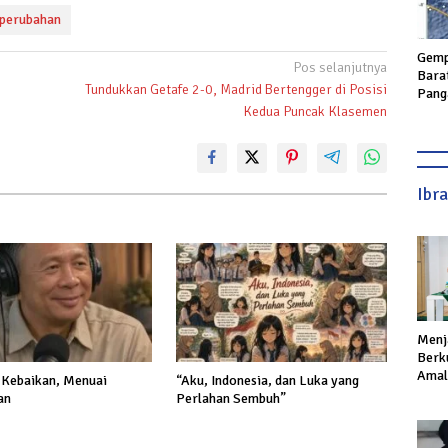
perubahan
Gemp
Pos selanjutnya
Bara
Tundukkan Getafe 2-0, Madrid Bertengger di Posisi
Pang
Geta
Kedua Puncak Klasemen
hing
Ibr
Menj
Berku
Amal,
Kebaikan, Menuai
“Aku, Indonesia, dan Luka yang
Ikhla
an
Perlahan Sembuh”