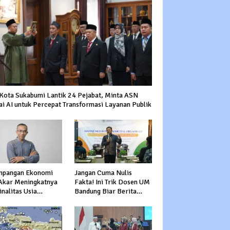
 Kota Sukabumi Lantik 24 Pejabat, Minta ASN
ai AI untuk Percepat Transformasi Layanan Publik
mpangan Ekonomi
Jangan Cuma Nulis
 Akar Meningkatnya
Fakta! Ini Trik Dosen UM
nalitas Usia
Bandung Biar Berita
uktif
Nggak Garing