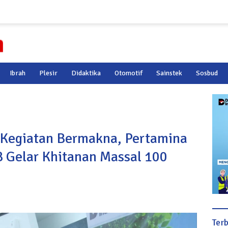
Ibrah
Plesir
Didaktika
Otomotif
Sainstek
Sosbud
n Kegiatan Bermakna, Pertamina
B Gelar Khitanan Massal 100
Ter