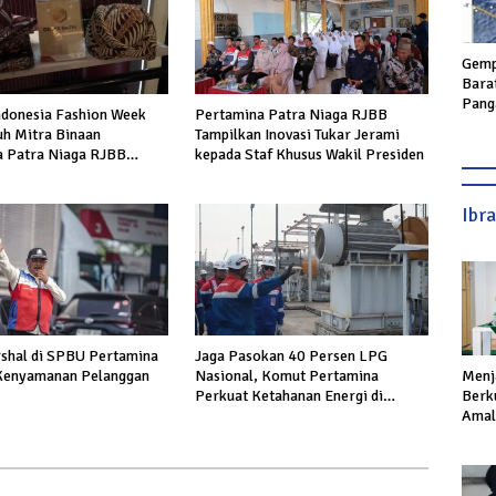
Gemp
Bara
Pang
Indonesia Fashion Week
Pertamina Patra Niaga RJBB
Geta
uh Mitra Binaan
Tampilkan Inovasi Tukar Jerami
hing
 Patra Niaga RJBB
kepada Staf Khusus Wakil Presiden
kses Pasar dan Jejaring
Ibr
shal di SPBU Pertamina
Jaga Pasokan 40 Persen LPG
Menj
Kenyamanan Pelanggan
Nasional, Komut Pertamina
Berku
Perkuat Ketahanan Energi di
Amal,
Terminal Tanjung Sekong
Ikhla