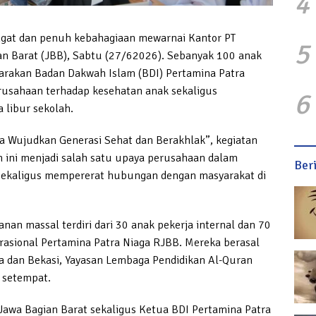
4
gat dan penuh kebahagiaan mewarnai Kantor PT
5
an Barat (JBB), Sabtu (27/62026). Sebanyak 100 anak
arakan Badan Dakwah Islam (BDI) Pertamina Patra
rusahaan terhadap kesehatan anak sekaligus
6
 libur sekolah.
 Wujudkan Generasi Sehat dan Berakhlak”, kegiatan
un ini menjadi salah satu upaya perusahaan dalam
Ber
kaligus mempererat hubungan dengan masyarakat di
nan massal terdiri dari 30 anak pekerja internal dan 70
erasional Pertamina Patra Niaga RJBB. Mereka berasal
rta dan Bekasi, Yayasan Lembaga Pendidikan Al-Quran
 setempat.
Jawa Bagian Barat sekaligus Ketua BDI Pertamina Patra