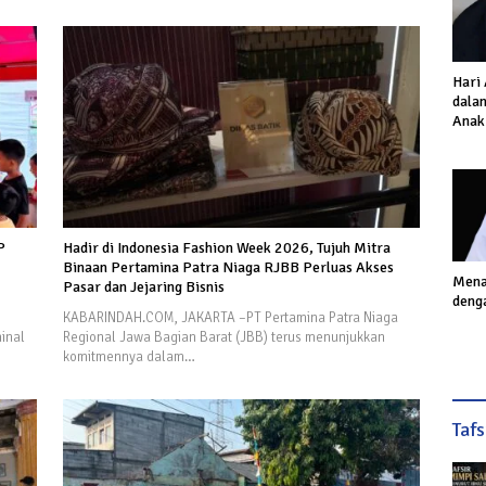
Hari
dalam
Anak
Inves
Akhi
P
Hadir di Indonesia Fashion Week 2026, Tujuh Mitra
Binaan Pertamina Patra Niaga RJBB Perluas Akses
Mena
Pasar dan Jejaring Bisnis
deng
KABARINDAH.COM, JAKARTA –PT Pertamina Patra Niaga
inal
Regional Jawa Bagian Barat (JBB) terus menunjukkan
komitmennya dalam…
Taf