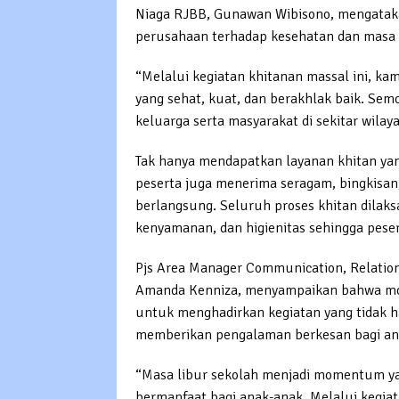
Niaga RJBB, Gunawan Wibisono, mengataka
perusahaan terhadap kesehatan dan masa 
“Melalui kegiatan khitanan massal ini, k
yang sehat, kuat, dan berakhlak baik. Sem
keluarga serta masyarakat di sekitar wila
Tak hanya mendapatkan layanan khitan yan
peserta juga menerima seragam, bingkisan
berlangsung. Seluruh proses khitan dila
kenyamanan, dan higienitas sehingga peser
Pjs Area Manager Communication, Relation
Amanda Kenniza, menyampaikan bahwa mom
untuk menghadirkan kegiatan yang tidak h
memberikan pengalaman berkesan bagi an
“Masa libur sekolah menjadi momentum ya
bermanfaat bagi anak-anak. Melalui kegia