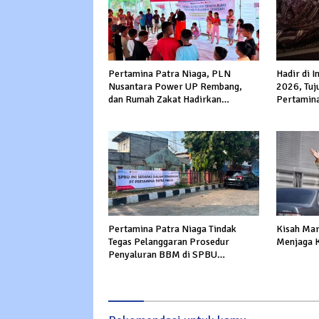
Pertamina Patra Niaga, PLN
Hadir di 
Nusantara Power UP Rembang,
2026, Tuj
dan Rumah Zakat Hadirkan
Pertamina
Layanan Psikososial bagi Anak
Perluas A
Penyintas Gempa di Sigi
Bisnis
Pertamina Patra Niaga Tindak
Kisah Mar
Tegas Pelanggaran Prosedur
Menjaga 
Penyaluran BBM di SPBU
34.41316 Karawang