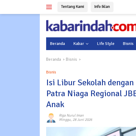
Langsung
Tentang Kami
Info Iklan
ke
konten
Beranda
Kabar
Life Style
Bisnis
Beranda
Bisnis
Bisnis
Isi Libur Sekolah denga
Patra Niaga Regional JB
Anak
Riga Nurul Iman
Minggu, 28 Juni 2026