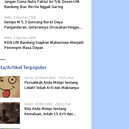
Jangan Cuma Nulis Fakta! Ini Trik Dosen UM
Bandung Biar Berita Nggak Garing
Rabu, 5 Agustus 2026
Gempa M 5,3 Guncang Barat Daya
Pangandaran, Getarannya Dirasakan hingga
Sukabumi
Rabu, 5 Agustus 2026
KKN UM Bandung Siapkan Mahasiswa Menjadi
Pemimpin Masa Depan
ita/Artikel Terpopuler
Senin, 14 Maret 2022
3123 Lihat
Pernahkah Anda Mimpi tentang
Lidah? Inilah Arti dan Maknanya
Senin, 10 Mei 2021
2424 Lihat
Bila Anda Mimpi tentang
Kemaluan, Inilah 15 Arti dan
Maknanya