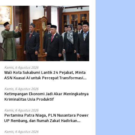
Kamis, 6 Agustus 2026
Wali Kota Sukabumi Lantik 24 Pejabat, Minta
ASN Kuasai AI untuk Percepat Transformasi
Layanan Publik
Kamis, 6 Agustus 2026
Ketimpangan Ekonomi Jadi Akar Meningkatnya
Kriminalitas Usia Produktif
Kamis, 6 Agustus 2026
Pertamina Patra Niaga, PLN Nusantara Power
UP Rembang, dan Rumah Zakat Hadirkan
Layanan Psikososial bagi Anak Penyintas
Gempa di Sigi
Kamis, 6 Agustus 2026