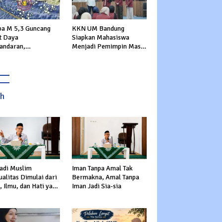
a M 5,3 Guncang
KKN UM Bandung
t Daya
Siapkan Mahasiswa
andaran,
Menjadi Pemimpin Masa
rannya Dirasakan
Depan
ga Sukabumi
ah
adi Muslim
Iman Tanpa Amal Tak
alitas Dimulai dari
Bermakna, Amal Tanpa
 Ilmu, dan Hati yang
Iman Jadi Sia-sia
s