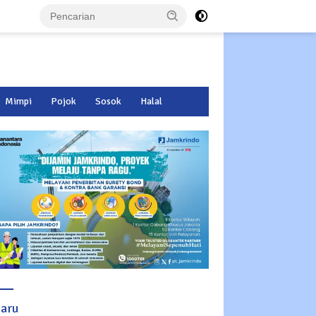
Mimpi
Pojok
Sosok
Halal
baru