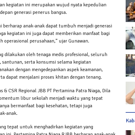
n kegiatan ini merupakan wujud nyata kepedulian
depan generasi penerus bangsa.
ami berharap anak-anak dapat tumbuh menjadi generasi
oga kegiatan ini juga dapat memberikan manfaat bagi
yah operasional perusahaan,” ujar Gunawan.
g dilakukan oleh tenaga medis profesional, seluruh
, santunan, serta konsumsi selama kegiatan
ksanakan dengan mengedepankan aspek keamanan,
ta dapat menjalani proses khitan dengan tenang.
s & CSR Regional JBB PT Pertamina Patra Niaga, Dila
entum libur sekolah menjadi waktu yang tepat
anya bermanfaat bagi kesehatan, tetapi juga
ak-anak.
Kab
ng tepat untuk menghadirkan kegiatan yang
tan ini, Pertamina Patra Niaga RJBB berharap anak-anak