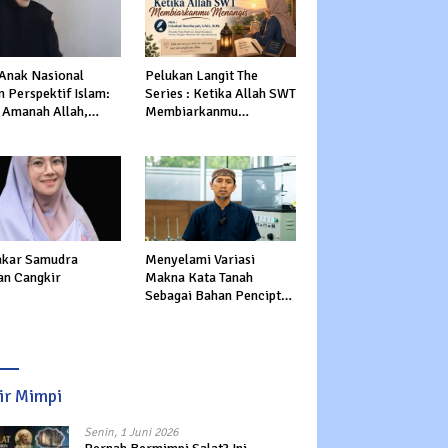
 Anak Nasional
Pelukan Langit The
 Perspektif Islam:
Series : Ketika Allah SWT
 Amanah Allah,
Membiarkanmu
tasi Dunia dan
Menangis
rat
kar Samudra
Menyelami Variasi
an Cangkir
Makna Kata Tanah
Sebagai Bahan Pencipta
Manusia dalam Al-Qur’an
sir Mimpi
Senin, 1 Juni 2026